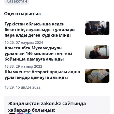
Қазақстан
Оқи отырыңыз
Түркістан облысында кеден
бекетінің лауазымды тұлғалары
пара алды деген күдікке ілінді
10:26, 07 наурыз 2024
Арыстанбек Мұхамедиұлы
ұрланған 146 миллион теңге ісі
бойынша қамауға алынды
13:33, 29 мамыр 2022
Шымкентте Аrtsport арқылы ақша
ұрлағандар қамауға алынды
13:29, 15 шілде 2022
Жаңалықтан zakon.kz сайтында
хабардар болыңыз: