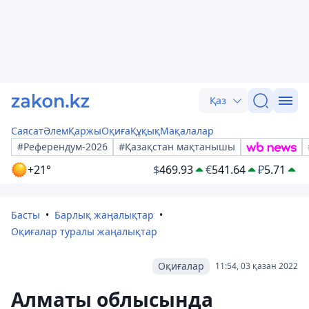
Қаз
Саясат
Әлем
Қаржы
Оқиға
Құқық
Мақалалар
#Референдум-2026
#Қазақстан мақтанышы
+21°
$
469.93
€
541.64
₽
5.71
Басты
Барлық жаңалықтар
Оқиғалар туралы жаңалықтар
Оқиғалар
11:54, 03 қазан 2022
Алматы облысында