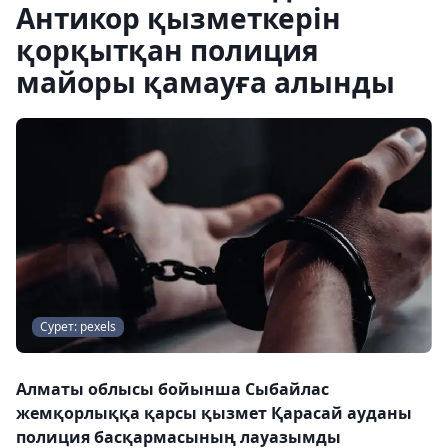
Антикор қызметкерін
қорқытқан полиция
майоры қамауға алынды
Сурет: pexels
Алматы облысы бойынша Сыбайлас
жемқорлыққа қарсы қызмет Қарасай ауданы
полиция басқармасының лауазымды