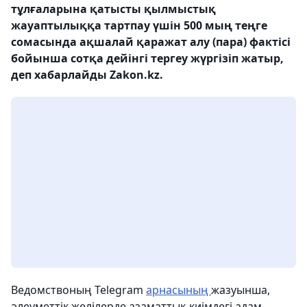
тұлғаларына қатысты қылмыстық
жауаптылыққа тартпау үшін 500 мың теңге
сомасында ақшалай қаражат алу (пара) фактісі
бойынша сотқа дейінгі тергеу жүргізіп жатыр,
деп хабарлайды Zakon.kz.
Ведомствоның Telegram
арнасының
жазуынша,
әлеуметтік желілерде азаматтық киімдегі адам