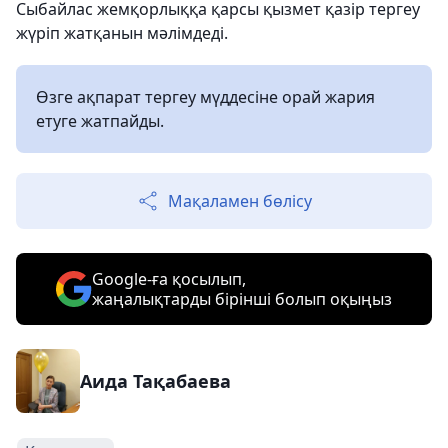
Сыбайлас жемқорлыққа қарсы қызмет қазір тергеу
жүріп жатқанын мәлімдеді.
Өзге ақпарат тергеу мүддесіне орай жария
етуге жатпайды.
Мақаламен бөлісу
Google-ға қосылып,
жаңалықтарды бірінші болып оқыңыз
Аида Тақабаева