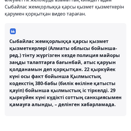
Сыбайлас жемқорлыққа қарсы қызмет қызметкерін
қарумен қорқытқан видео тараған.
Сыбайлас жемқорлыққа қарсы қызмет
қызметкерлері (Алматы облысы бойынша-
ред.) тінту жүргізген кезде полиция майоры
заңды талаптарға бағынбай, атыс қаруын
қолданамын деп қорқытқан. 22 қыркүйек
күні осы факт бойынша Қылмыстық
кодекстің 380-бабы (билік өкіліне қатысты
қауіп) бойынша қылмыстық іс тіркелді. 29
қыркүйек күні күдікті соттың санкциясымен
қамауға алынды, – делінген хабарламада.