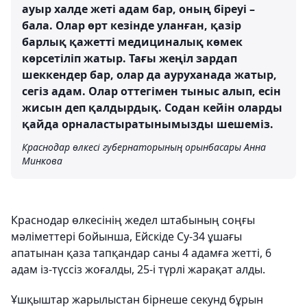
ауыр халде жеті адам бар, оның біреуі –
бала. Олар өрт кезінде уланған, қазір
барлық қажетті медициналық көмек
көрсетіліп жатыр. Тағы жеңіл зардап
шеккендер бар, олар да ауруханада жатыр,
сегіз адам. Олар оттегімен тыныс алып, есін
жисын деп қалдырдық. Содан кейін оларды
қайда орналастыратынымызды шешеміз.
Краснодар өлкесі губернаторының орынбасары Анна
Минкова
Краснодар өлкесінің жедел штабының соңғы
мәліметтері бойынша, Ейскіде Су-34 ұшағы
апатынан қаза тапқандар саны 4 адамға жетті, 6
адам із-түссіз жоғалды, 25-і түрлі жарақат алды.
Ұшқыштар жарылыстан бірнеше секунд бұрын