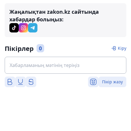
Жаңалықтан zakon.kz сайтында
хабардар болыңыз:
Пікірлер
0
Кіру
Пікір жазу