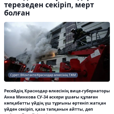
терезеден секіріп, мерт
болған
Сурет: ВКонтакте/Краснодар өлкесінің ТЖМ
Ресейдің Краснодар өлкесінің вице-губернаторы
Анна Минкова СУ-34 әскери ұшағы құлаған
көпқабатты үйдің үш тұрғыны өртеніп жатқан
үйден секіріп, қаза тапқанын айтты, деп