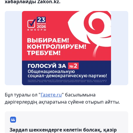
хабарлайды Zakon.kz.
Бұл туралы ол "
Газете.ru
" басылымына
дәрігерлердің ақпаратына сүйене отырып айтты.
Зардап шеккендерге келетін болсақ, қазір