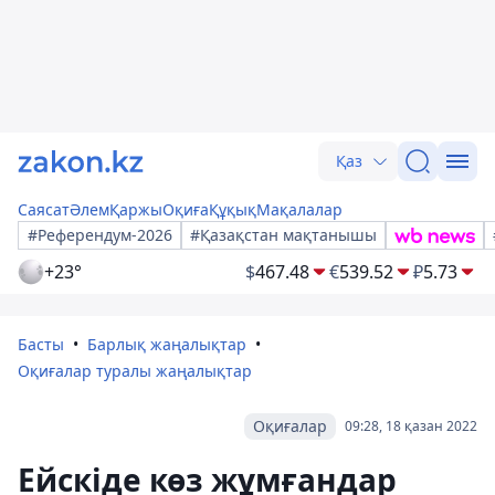
Қаз
Саясат
Әлем
Қаржы
Оқиға
Құқық
Мақалалар
#Референдум-2026
#Қазақстан мақтанышы
+23°
$
467.48
€
539.52
₽
5.73
Басты
Барлық жаңалықтар
Оқиғалар туралы жаңалықтар
Оқиғалар
09:28, 18 қазан 2022
Ейскіде көз жұмғандар