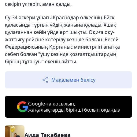
секіріп үлгеріп, аман қалды.
Су-34 әскери ұшағы Краснодар өлкесінің Ейск
қаласында тұрғын үйдің жанына құлады. Ұшақ
құлағаннан кейін үйде өрт шықты. Оқиға оқу-
жаттығу рейсіне көтерілу кезінде болған. Ресей
Федерациясының Қорғаныс министрлігі апатқа
себеп болған "ұшу кезінде қозғалтқыштардың
бірінің тұтануы" екенін айтты.
Мақаламен бөлісу
Google-ға қосылып,
жаңалықтарды бірінші болып оқыңыз
Аида Тақабаева