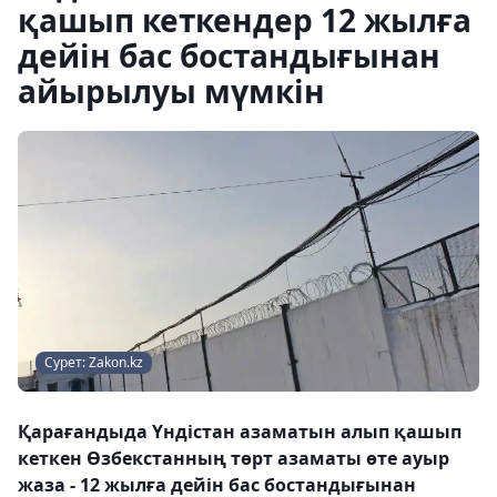
қашып кеткендер 12 жылға
дейін бас бостандығынан
айырылуы мүмкін
Сурет: Zakon.kz
Қарағандыда Үндістан азаматын алып қашып
кеткен Өзбекстанның төрт азаматы өте ауыр
жаза - 12 жылға дейін бас бостандығынан