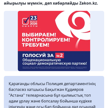
айырылуы мүмкін, деп хабарлайды Zakon.kz.
Қарағанды ​​облысы Полиция департаментінің
баспасөз хатшысы Бақытжан Құдияров
"Астана" телеарнасына бұл қылмыстық топ
адам ұрлау және бопсалау бойынша күдікке
ілінгенін және осы бап бойынша дәл осындай