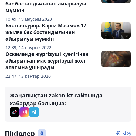
бас бостандығынан айырылуы
мүмкін
10:49, 19 маусым 2023
Бас прокурор: Кәрім Мәсімов 17
жылға бас бостандығынан
айырылуы мүмкін
12:39, 14 наурыз 2022
Өскеменде жүргізуші куәлігінен
айырылған мас жүргізуші жол
апатына ұшырады
22:47, 13 қаңтар 2020
Жаңалықтан zakon.kz сайтында
хабардар болыңыз:
Пікірлер
0
Кіру