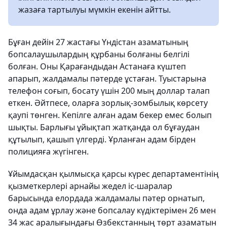
жазаға тартылуы мүмкін екенін айтты.
Бұған дейін 27 жастағы Үндістан азаматының
бопсалаушылардың құрбаны болғаны белгілі
болған. Оны Қарағандыдан Астанаға күштеп
апарып, жалдамалы пәтерде ұстаған. Туыстарына
телефон соғып, босату үшін 200 мың доллар талап
еткен. Әйтпесе, оларға зорлық-зомбылық көрсету
қаупі төнген. Кепілге алған адам бекер емес болып
шықты. Барлығы ұйықтап жатқанда ол бұғаудан
құтылып, қашып үлгерді. Ұрланған адам бірден
полицияға жүгінген.
Ұйымдасқан қылмысқа қарсы күрес департаментінің
қызметкерлері арнайы жедел іс-шаралар
барысында елордада жалдамалы пәтер орнатып,
онда адам ұрлау және бопсалау күдіктерімен 26 мен
34 жас аралығындағы Өзбекстанның төрт азаматын