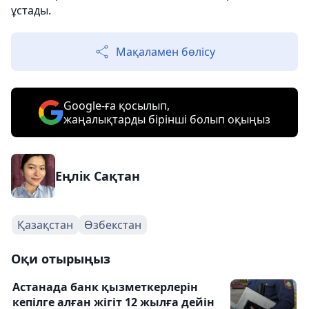
ұстады.
Мақаламен бөлісу
Google-ға қосылып,
жаңалықтарды бірінші болып оқыңыз
Еңлік Сақтан
Қазақстан
Өзбекстан
Оқи отырыңыз
Астанада банк қызметкерлерін
кепілге алған жігіт 12 жылға дейін