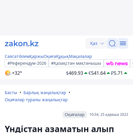
Қаз
Саясат
Әлем
Қаржы
Оқиға
Құқық
Мақалалар
#Референдум-2026
#Қазақстан мақтанышы
+32°
$
469.93
€
541.64
₽
5.71
Басты
Барлық жаңалықтар
Оқиғалар туралы жаңалықтар
Оқиғалар
10:34, 25 қараша 2022
Үндістан азаматын алып