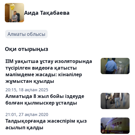
Аида Тақабаева
Алматы облысы
Оқи отырыңыз
ІІМ уақытша ұстау изоляторында
түсірілген видеоға қатысты
мәлімдеме жасады: кінәлілер
жұмыстан қуылды
20:15, 18 ақпан 2025
Алматыда 8 жыл бойы іздеуде
болған қылмыскер ұсталды
21:01, 27 ақпан 2020
Талдықорғанда жасөспірім қыз
асылып қалды