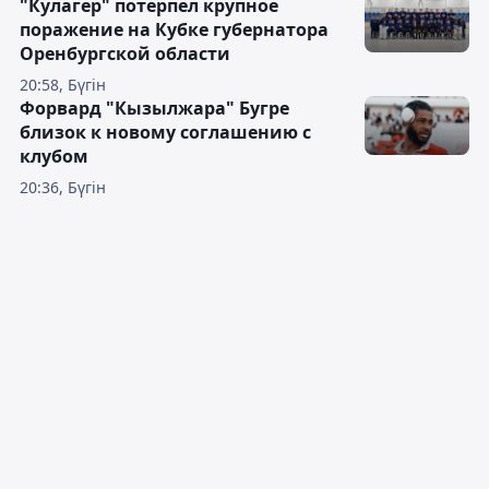
"Кулагер" потерпел крупное
поражение на Кубке губернатора
Оренбургской области
20:58, Бүгін
Форвард "Кызылжара" Бугре
близок к новому соглашению с
клубом
20:36, Бүгін