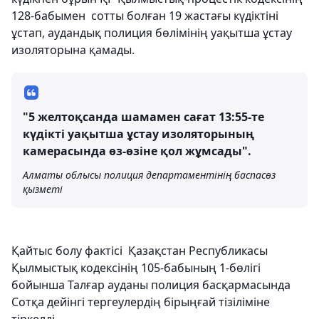
128-бабымен сотты болған 19 жастағы күдіктіні
ұстап, аудандық полиция бөлімінің уақытша ұстау
изоляторына қамады.
"5 желтоқсанда шамамен сағат 13:55-те
күдікті уақытша ұстау изоляторының
камерасында өз-өзіне қол жұмсады".
Алматы облысы полиция департаментінің баспасөз
қызметі
Қайтыс болу фактісі Қазақстан Республикасы
Қылмыстық кодексінің 105-бабының 1-бөлігі
бойынша Талғар ауданы полиция басқармасында
Сотқа дейінгі тергеулердің бірыңғай тізіліміне