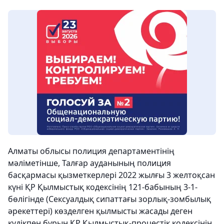
Алматы облысы полиция департаментінің
мәліметінше, Талғар ауданының полиция
басқармасы қызметкерлері 2022 жылғы 3 желтоқсан
күні ҚР Қылмыстық кодексінің 121-бабының 3-1-
бөлігінде (Сексуалдық сипаттағы зорлық-зомбылық
әрекеттері) көзделген қылмысты жасады деген
күдікпен бұрын ҚР Қылмыстық-процестік кодексінің