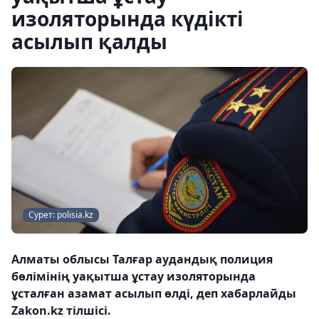
изоляторында күдікті
асылып қалды
Сурет: polisia.kz
Алматы облысы Талғар аудандық полиция
бөлімінің уақытша ұстау изоляторында
ұсталған азамат асылып өлді, деп хабарлайды
Zakon.kz тілшісі.