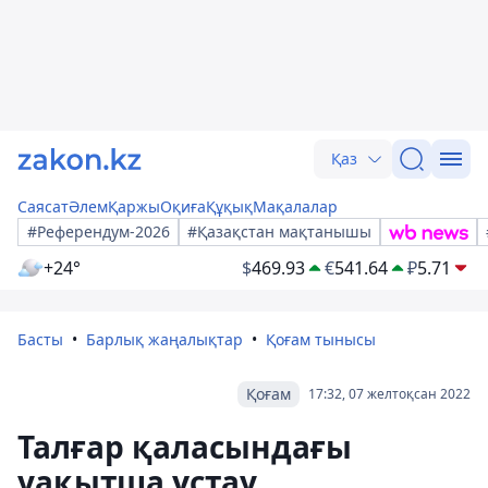
Қаз
Саясат
Әлем
Қаржы
Оқиға
Құқық
Мақалалар
#Референдум-2026
#Қазақстан мақтанышы
+24°
$
469.93
€
541.64
₽
5.71
Басты
Барлық жаңалықтар
Қоғам тынысы
Қоғам
17:32, 07 желтоқсан 2022
Талғар қаласындағы
уақытша ұстау