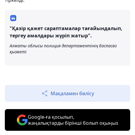
тіркелді.
"Қазір қажет сараптамалар тағайындалып,
тергеу амалдары жүріп жатыр".
Алматы облысы полиция департаментінің баспасөз
қызметі
Мақаламен бөлісу
Google-ға қосылып,
жаңалықтарды бірінші болып оқыңыз