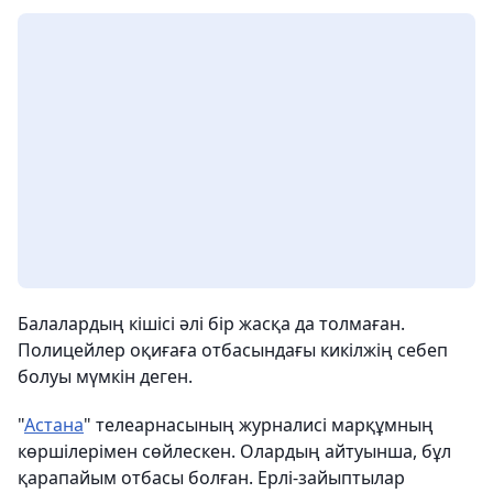
Балалардың кішісі әлі бір жасқа да толмаған.
Полицейлер оқиғаға отбасындағы кикілжің себеп
болуы мүмкін деген.
"
Астана
" телеарнасының журналисі марқұмның
көршілерімен сөйлескен. Олардың айтуынша, бұл
қарапайым отбасы болған. Ерлі-зайыптылар