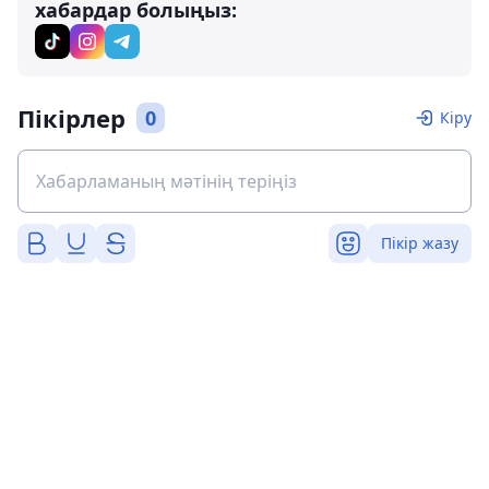
хабардар болыңыз:
Пікірлер
0
Кіру
Пікір жазу