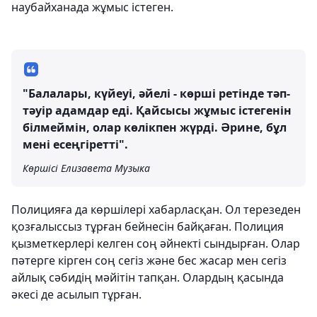
наубайханада жұмыс істеген.
"Балалары, күйеуі, әйелі - көрші ретінде тәп-
тәуір адамдар еді. Қайсысы жұмыс істегенін
білмеймін, олар көлікпен жүрді. Әрине, бұл
мені есеңгіретті".
Көршісі Елизавета Музыка
Полицияға да көршілері хабарласқан. Ол терезеден
қозғалыссыз тұрған бейнесін байқаған. Полиция
қызметкерлері келген соң әйнекті сындырған. Олар
пәтерге кірген соң сегіз және бес жасар мен сегіз
айлық сәбидің мәйітін тапқан. Олардың қасында
әкесі де асылып тұрған.