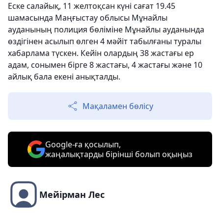
Еске салайық, 11 желтоқсан күні сағат 19.45
шамасында Маңғыстау облысы Мұнайлы
ауданының полиция бөліміне Мұнайлы ауданында
өздігінен асылып өлген 4 мәйіт табылғаны туралы
хабарлама түскен. Кейін олардың 38 жастағы ер
адам, сонымен бірге 8 жастағы, 4 жастағы және 10
айлық бала екені анықталды.
Мақаламен бөлісу
Google-ға қосылып,
жаңалықтарды бірінші болып оқыңыз
Мейірман Лес