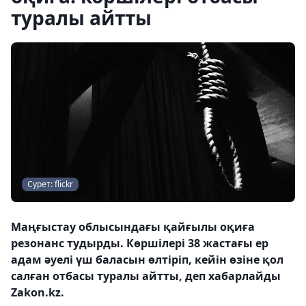
туралы айтты
Сурет: flickr
Маңғыстау облысындағы қайғылы оқиға
резонанс тудырды. Көршілері 38 жастағы ер
адам әуелі үш баласын өлтіріп, кейін өзіне қол
салған отбасы туралы айтты, деп хабарлайды
Zakon.kz.