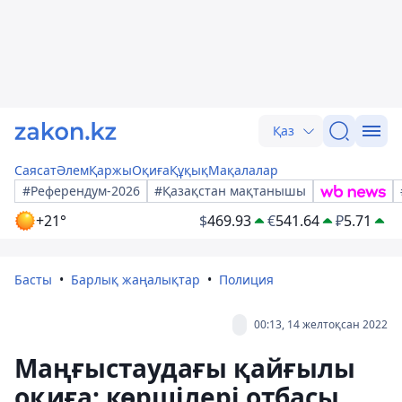
Қаз
Саясат
Әлем
Қаржы
Оқиға
Құқық
Мақалалар
#Референдум-2026
#Қазақстан мақтанышы
+21°
$
469.93
€
541.64
₽
5.71
Басты
Барлық жаңалықтар
Полиция
00:13, 14 желтоқсан 2022
Маңғыстаудағы қайғылы
оқиға: көршілері отбасы