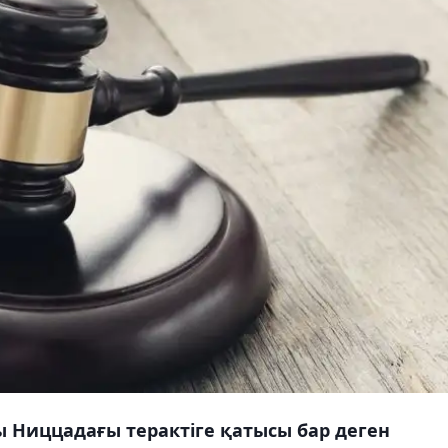
 Ниццадағы терактіге қатысы бар деген