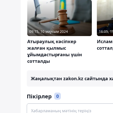
09:15, 10 маусым 2024
16:05, 
Атыраулық кәсіпкер
Ислам
жалған қылмыс
сотта
ұйымдастырғаны үшін
сотталды
Жаңалықтан zakon.kz сайтында х
Пікірлер
0