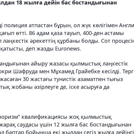
лдан 18 жылға дейін бас бостандығынан
і полиция атпастан бұрын, ол жүк көлігімен Англ
ып өтті. 86 адам қаза тауып, 400-ден астамы
 лаңкестік әрекеттің құрбаны болды. Сот процесі
 қатысты, деп жазды Euronews.
остандығынан айыру жазасы қылмыстық лаңкестік
кри Шафруда мен Мұхамед Грайебке кесілді. Терг
 жасаған 30 жастағы тунистік азаматпен тығыз
ық жобаны әзірлеуге де, іске асыруға да
роризм" квалификациясы жоқ қылмыстық
жарақ саудасы үшін 12 жылға бас бостандығынан
 баптар бойынша екі жылдан сегіз жылға дейінгі