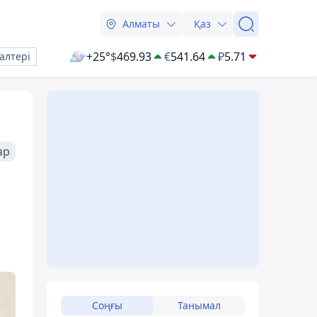
Алматы
Қаз
+25°
$
469.93
€
541.64
₽
5.71
алтері
ар
Соңғы
Танымал