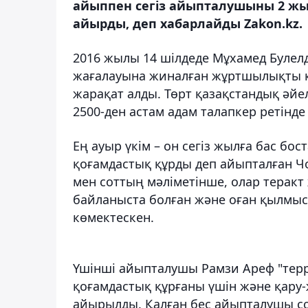
айыппен сегіз айыпталушыны 2 жы
айырды, деп хабарлайды Zakon.kz.
2016 жылы 14 шілдеде Мұхамед Булелд
жағалауына жиналған жұртшылықты қағ
жарақат алды. Төрт қазақстандық әйел
2500-ден астам адам талапкер ретінде
Ең ауыр үкім – он сегіз жылға бас б
қоғамдастық құрды деп айыпталған Чо
мен соттың мәліметінше, олар теракт
байланыста болған және оған қылмыст
көмектескен.
Үшінші айыпталушы Рамзи Ареф "тер
қоғамдастық құрғаны үшін және қару-
айырылды. Қалған бес айыпталушы сол