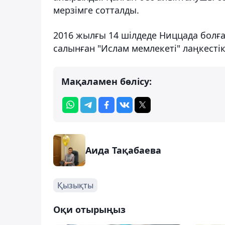
мерзімге сотталды.
2016 жылғы 14 шілдеде Ниццада болға
салынған "Ислам мемлекеті" лаңкесті
Мақаламен бөлісу:
Аида Тақабаева
Қызықты
Оқи отырыңыз