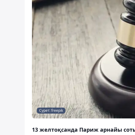
Сурет: freepik
13 желтоқсанда Париж арнайы соты