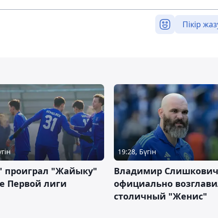
Пікір жаз
үгін
19:28, Бүгін
" проиграл "Жайыку"
Владимир Слишкови
е Первой лиги
официально возглави
столичный "Женис"