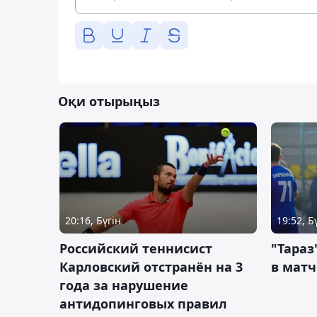
Оқи отырыңыз
20:16, Бүгін
19:52, Б
Российский теннисист
"Тараз
Карловский отстранён на 3
в матч
года за нарушение
антидопинговых правил