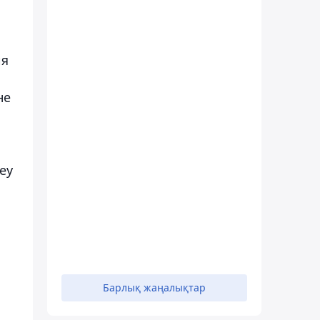
ия
не
еу
Барлық жаңалықтар