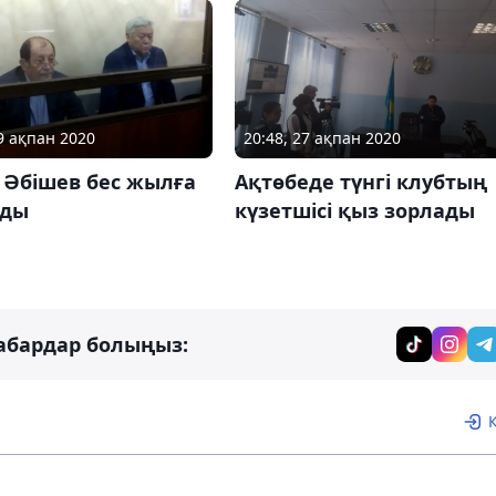
19 ақпан 2020
20:48, 27 ақпан 2020
 Әбішев бес жылға
Ақтөбеде түнгі клубтың
лды
күзетшісі қыз зорлады
абардар болыңыз: