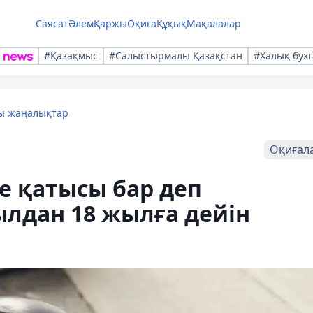
Саясат
Әлем
Қаржы
Оқиға
Құқық
Мақалалар
#Қазақмыс
#Салыстырмалы Қазақстан
#Халық бухг
лы жаңалықтар
Оқиғал
е қатысы бар деп
лдан 18 жылға дейін