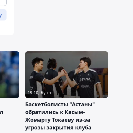
у
19:10, Бүгін
ч
Баскетболисты "Астаны"
л
обратились к Касым-
Жомарту Токаеву из-за
угрозы закрытия клуба