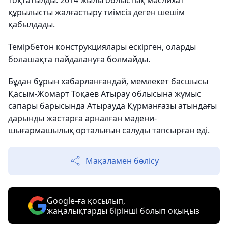
тоқтатылды. 2014 жылы облыстық мәслихат
құрылысты жалғастыру тиімсіз деген шешім
қабылдады.
Темірбетон конструкциялары ескірген, оларды
болашақта пайдалануға болмайды.
Бұдан бұрын хабарланғандай, мемлекет басшысы
Қасым-Жомарт Тоқаев Атырау облысына жұмыс
сапары барысында Атырауда Құрманғазы атындағы
дарынды жастарға арналған мәдени-
шығармашылық орталығын салуды тапсырған еді.
Мақаламен бөлісу
Google-ға қосылып,
жаңалықтарды бірінші болып оқыңыз