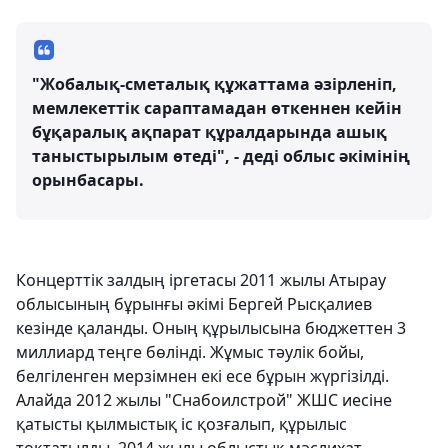
"Жобалық-сметалық құжаттама әзірленіп,
мемлекеттік сараптамадан өткеннен кейін
бұқаралық ақпарат құралдарында ашық
таныстырылым өтеді", - деді облыс әкімінің
орынбасары.
Концерттік залдың іргетасы 2011 жылы Атырау
облысының бұрынғы әкімі Бергей Рысқалиев
кезінде қаланды. Оның құрылысына бюджеттен 3
миллиард теңге бөлінді. Жұмыс тәулік бойы,
белгіленген мерзімнен екі есе бұрын жүргізілді.
Алайда 2012 жылы "Снабоилстрой" ЖШС иесіне
қатысты қылмыстық іс қозғалып, құрылыс