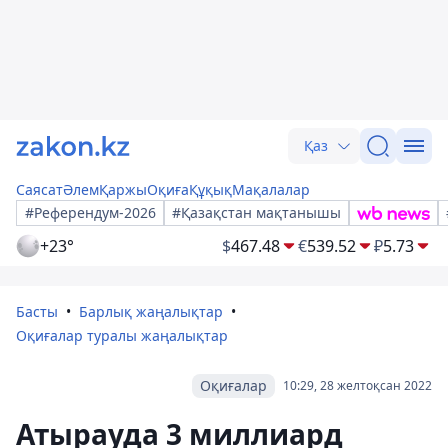
Қаз
Саясат
Әлем
Қаржы
Оқиға
Құқық
Мақалалар
#Референдум-2026
#Қазақстан мақтанышы
+23°
$
467.48
€
539.52
₽
5.73
Басты
Барлық жаңалықтар
Оқиғалар туралы жаңалықтар
Оқиғалар
10:29, 28 желтоқсан 2022
Атырауда 3 миллиард