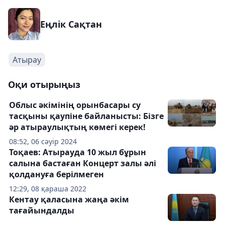
Еңлік Сақтан
Атырау
Оқи отырыңыз
Облыс әкімінің орынбасары су
тасқыны қаупіне байланысты: Бізге
әр атыраулықтың көмегі керек!
08:52, 06 сәуір 2024
Тоқаев: Атырауда 10 жыл бұрын
салына бастаған Концерт залы әлі
қолдануға берілмеген
12:29, 08 қараша 2022
Кентау қаласына жаңа әкім
тағайындалды