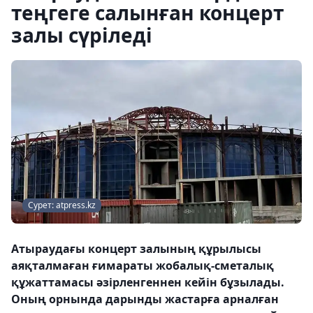
теңгеге салынған концерт
залы сүріледі
Сурет: atpress.kz
Атыраудағы концерт залының құрылысы
аяқталмаған ғимараты жобалық-сметалық
құжаттамасы әзірленгеннен кейін бұзылады.
Оның орнында дарынды жастарға арналған