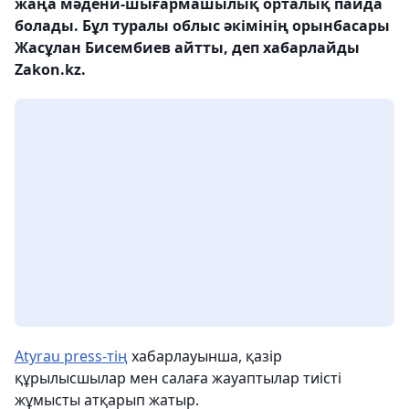
жаңа мәдени-шығармашылық орталық пайда
болады. Бұл туралы облыс әкімінің орынбасары
Жасұлан Бисембиев айтты, деп хабарлайды
Zakon.kz.
Atyrau press-тің
хабарлауынша, қазір
құрылысшылар мен салаға жауаптылар тиісті
жұмысты атқарып жатыр.