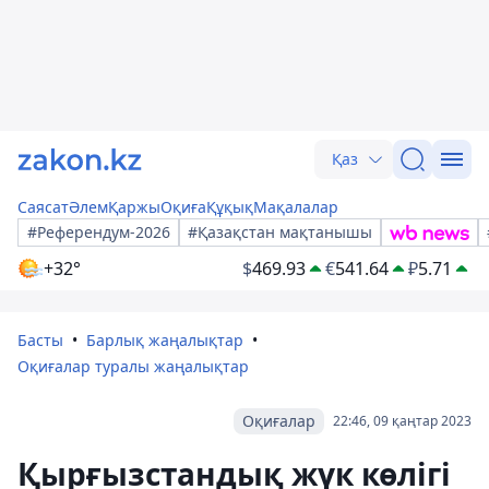
Қаз
Саясат
Әлем
Қаржы
Оқиға
Құқық
Мақалалар
#Референдум-2026
#Қазақстан мақтанышы
+32°
$
469.93
€
541.64
₽
5.71
Басты
Барлық жаңалықтар
Оқиғалар туралы жаңалықтар
Оқиғалар
22:46, 09 қаңтар 2023
Қырғызстандық жүк көлігі