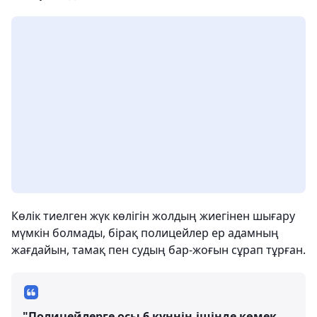
Көлік тиелген жүк көлігін жолдың жиегінен шығару
мүмкін болмады, бірақ полицейлер ер адамның
жағдайын, тамақ пен судың бар-жоғын сұрап тұрған.
"Полицейлерге осы 6 күннің ішінде көмек