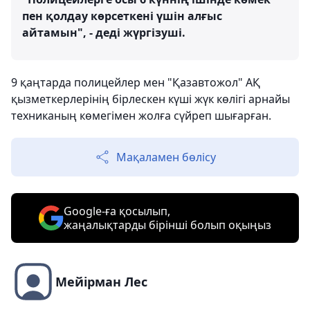
пен қолдау көрсеткені үшін алғыс
айтамын", - деді жүргізуші.
9 қаңтарда полицейлер мен "Қазавтожол" АҚ
қызметкерлерінің бірлескен күші жүк көлігі арнайы
техниканың көмегімен жолға сүйреп шығарған.
Мақаламен бөлісу
Google-ға қосылып,
жаңалықтарды бірінші болып оқыңыз
Мейірман Лес