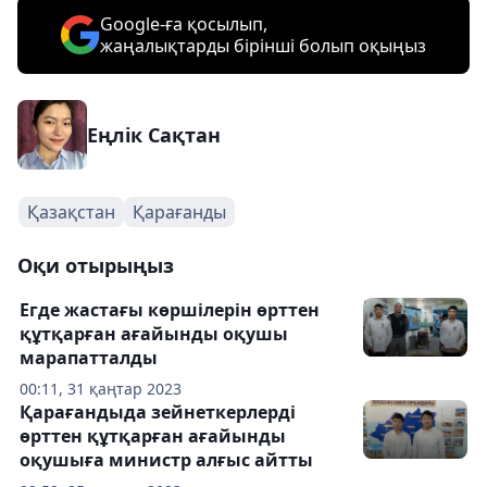
Google-ға қосылып,
жаңалықтарды бірінші болып оқыңыз
Еңлік Сақтан
Қазақстан
Қарағанды
Оқи отырыңыз
Егде жастағы көршілерін өрттен
құтқарған ағайынды оқушы
марапатталды
00:11, 31 қаңтар 2023
Қарағандыда зейнеткерлерді
өрттен құтқарған ағайынды
оқушыға министр алғыс айтты