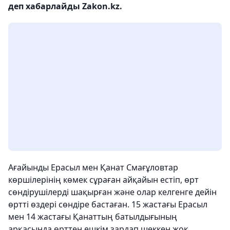
деп хабарлайды Zakon.kz.
Ағайынды Ерасыл мен Қанат Смағұловтар
көршілерінің көмек сұраған айқайын естіп, өрт
сөндірушілерді шақырған және олар келгенге дейін
өртті өздері сөндіре бастаған. 15 жастағы Ерасыл
мен 14 жастағы Қанаттың батылдығының
арқасында өрттен ешкім зардап шеккен жоқ.