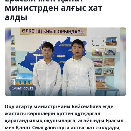
министрден алғыс хат
алды
Сурет: gov.kz
Оқу-ағарту министрі Ғани Бейсембаев егде
жастағы көршілерін өрттен құтқарған
қарағандылық оқушыларға, ағайынды Ерасыл
мен Қанат Смағұловтарға алғыс хат жолдады,