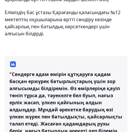
Еліміздің бас ұстазы Қарағанды қаласындағы №12
мектептің оқушыларына өртті сөндіру кезінде
қайсарлық пен батылдық көрсеткендері үшін
алғысын білдірді.
"Сендерге адам өмірін құтқаруға қадам
басқан ержүрек батырлықтарың үшін зор
алғысымды білдіремін. Өз өмірлеріңе қауіп
төніп тұрса да, тәуекелге бел буып, нағыз
ерлік жасап, үлкен қайғының алдын
алдыңдар. Мұндай әрекетке барудың өзі
үлкен жүрек пен батылдықты, қайсарлықты
талап етеді. Жасаған қадамдарың рухы
берік, нағыз батырдың әрекеті деп білемін.