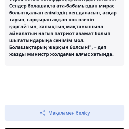
Сендер болашақта ата-бабамыздан мирас
болып қалған еліміздің кең даласын, асқар
тауын, сарқырап аққан көк өзенін
қорғайтын, халықтың мақтанышына
айналатын нағыз патриот азамат болып
шығатындарыңа сенімім мол.
Болашақтарың жарқын болсын!", – деп
жазды министр жолдаған алғыс хатында.
Мақаламен бөлісу