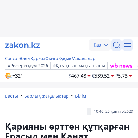
Қаз
Саясат
Әлем
Қаржы
Оқиға
Құқық
Мақалалар
#Референдум-2026
#Қазақстан мақтанышы
+32°
$
467.48
€
539.52
₽
5.73
Басты
Барлық жаңалықтар
Білім
10:46, 26 қаңтар 2023
Қарияны өрттен құтқарған
Ерасыл мен Қанат