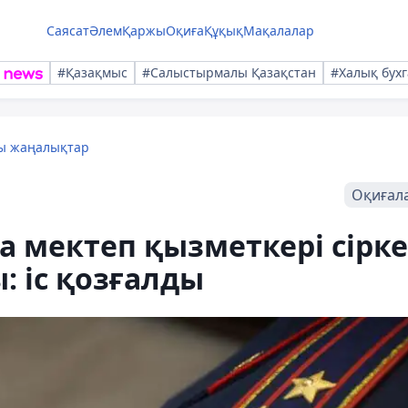
Саясат
Әлем
Қаржы
Оқиға
Құқық
Мақалалар
#Қазақмыс
#Салыстырмалы Қазақстан
#Халық бухг
лы жаңалықтар
Оқиғал
а мектеп қызметкері сірке
: іс қозғалды