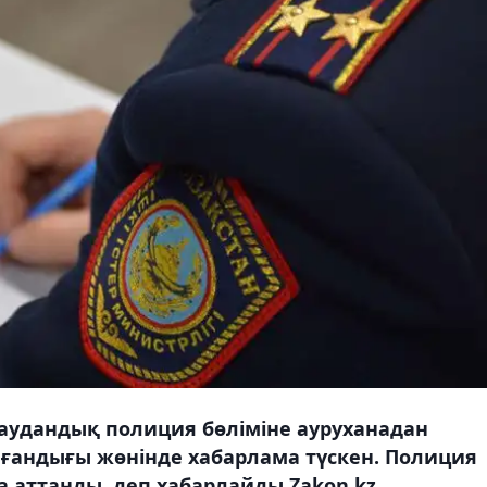
аудандық полиция бөліміне ауруханадан
анғандығы жөнінде хабарлама түскен. Полиция
 аттанды, деп хабарлайды Zakon.kz.