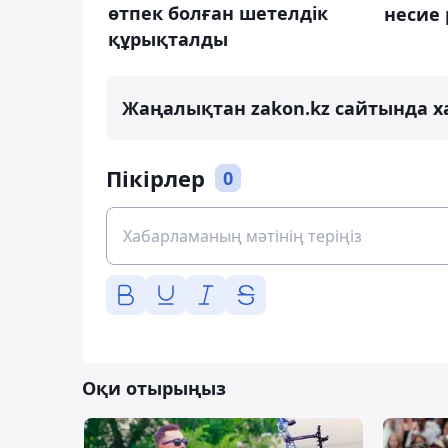
өтпек болған шетелдік
несие 
құрықталды
Жаңалықтан zakon.kz сайтында х
Пікірлер
0
Оқи отырыңыз