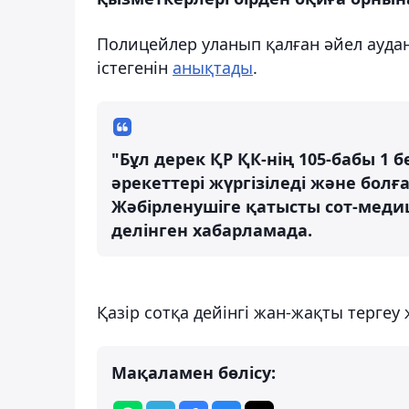
Полицейлер уланып қалған әйел аудан
істегенін
анықтады
.
"Бұл дерек ҚР ҚК-нің 105-бабы 1 б
әрекеттері жүргізіледі және бо
Жәбірленушіге қатысты сот-мед
делінген хабарламада.
Қазір сотқа дейінгі жан-жақты тергеу 
Мақаламен бөлісу: