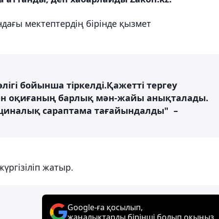
дағы мектептердің бірінде қызмет
өлігі бойынша тіркелді.Қажетті тергеу
лған оқиғаның барлық мән-жайы анықталады.
ициналық сараптама тағайындалды" –
жүргізіліп жатыр.
Google-ға қосылып,
жаңалықтарды бірінші болып оқыңыз