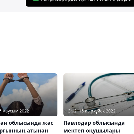
27 маусым 2022
13:02, 15 қыркүйек 2022
тан облысында жас
Павлодар облысында
ұрғынның атынан
мектеп оқушылары