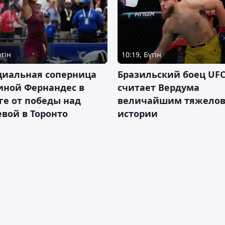
үгін
10:19, Бүгін
циальная соперница
Бразильский боец UFC
иной Фернандес в
считает Вердума
ге от победы над
величайшим тяжелов
вой в Торонто
истории