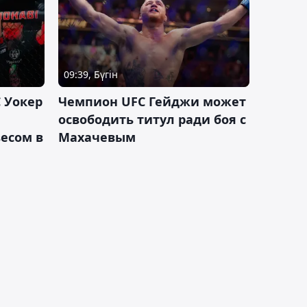
09:39, Бүгін
 Уокер
Чемпион UFC Гейджи может
освободить титул ради боя с
есом в
Махачевым