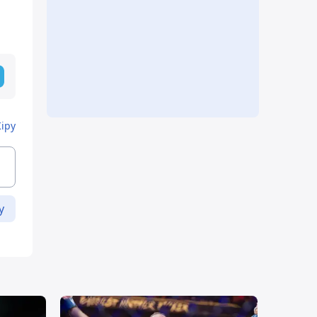
Кіру
у