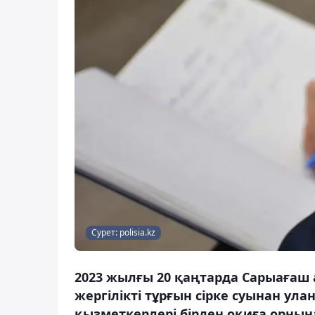
Сурет: polisia.kz
2023 жылғы 20 қаңтарда Сарыағаш 
жергілікті тұрғын сірке суынан ул
қызметкерлері бірден оқиға орнына