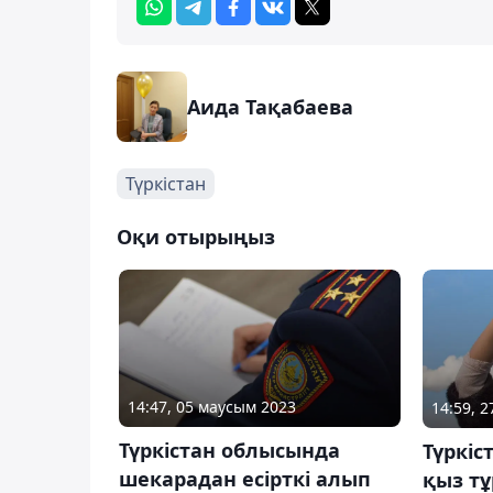
Аида Тақабаева
Түркістан
Оқи отырыңыз
14:47, 05 маусым 2023
14:59, 
Түркістан облысында
Түркіс
шекарадан есірткі алып
қыз т