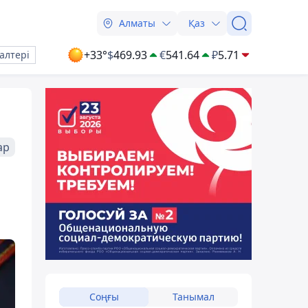
Алматы
Қаз
+33°
$
469.93
€
541.64
₽
5.71
алтері
ар
Соңғы
Танымал