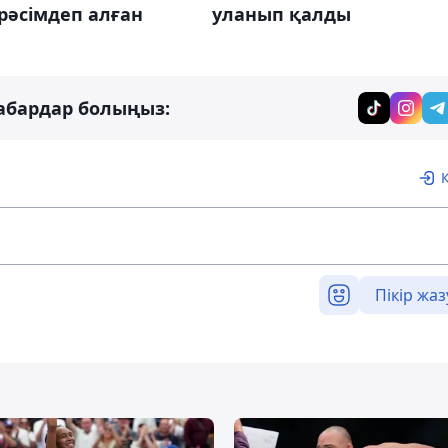
рәсімдеп алған
уланып қалды
абардар болыңыз:
Пікір жаз