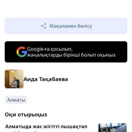
Мақаламен бөлісу
Google-ға қосылып,
жаңалықтарды бірінші болып оқыңыз
Аида Тақабаева
Алматы
Оқи отырыңыз
Алматыда жас жігітті пышақтап