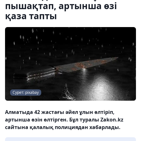
пышақтап, артынша өзі
қаза тапты
Сурет: pixabay
Алматыда 42 жастағы әйел ұлын өлтіріп,
артынша өзін өлтірген. Бұл туралы Zakon.kz
сайтына қалалық полициядан хабарлады.