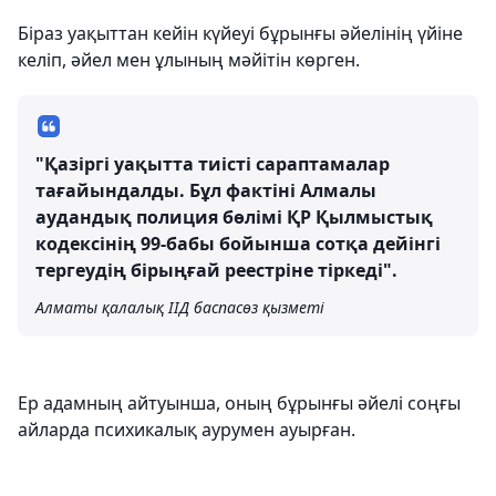
Біраз уақыттан кейін күйеуі бұрынғы әйелінің үйіне
келіп, әйел мен ұлының мәйітін көрген.
"Қазіргі уақытта тиісті сараптамалар
тағайындалды. Бұл фактіні Алмалы
аудандық полиция бөлімі ҚР Қылмыстық
кодексінің 99-бабы бойынша сотқа дейінгі
тергеудің бірыңғай реестріне тіркеді".
Алматы қалалық ІІД баспасөз қызметі
Ер адамның айтуынша, оның бұрынғы әйелі соңғы
айларда психикалық аурумен ауырған.