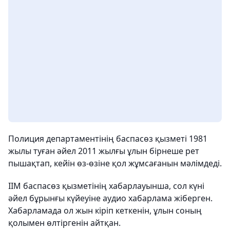
Полиция департаментінің баспасөз қызметі 1981
жылы туған әйел 2011 жылғы ұлын бірнеше рет
пышақтап, кейін өз-өзіне қол жұмсағанын мәлімдеді.
ІІМ баспасөз қызметінің хабарлауынша, сол күні
әйел бұрынғы күйеуіне аудио хабарлама жіберген.
Хабарламада ол жын кіріп кеткенін, ұлын соның
қолымен өлтіргенін айтқан.