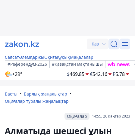
Қаз
Саясат
Әлем
Қаржы
Оқиға
Құқық
Мақалалар
#Референдум-2026
#Қазақстан мақтанышы
+29°
$
469.85
€
542.16
₽
5.78
Басты
Барлық жаңалықтар
Оқиғалар туралы жаңалықтар
Оқиғалар
14:55, 26 қаңтар 2023
Алматыда шешесі ұлын