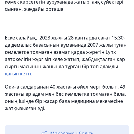
көмек көрсететін ауруханада жатыр, аяқ сүйектері
сынған, жағдайы орташа.
Еске салайық, 2023 жылғы 28 қаңтарда сағат 15:30-
да демалыс базасының аумағында 2007 жылы туған
кәмелетке толмаған азамат қарда жүретін Lynx
автокөлігін жүргізіп келе жатып, жабдықталған қар
сырғымасының жанында тұрған бір топ адамды
қағып кетті
.
Оқиға салдарынан 40 жастағы әйел мерт болып, 49
жастағы ер адам мен бес кәмелетке толмаған бала,
оның ішінде бір жасар бала медицина мекемесіне
жатқызылған еді.
Мақаламен бөлісу