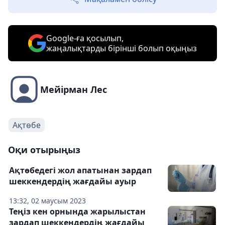
Google-ға қосылып,
жаңалықтарды бірінші болып оқыңыз
Мейірман Лес
Ақтөбе
Оқи отырыңыз
Ақтөбедегі жол апатынан зардап
шеккендердің жағдайы ауыр
13:32, 02 маусым 2023
Теңіз кен орнында жарылыстан
зардап шеккендердің жағдайы