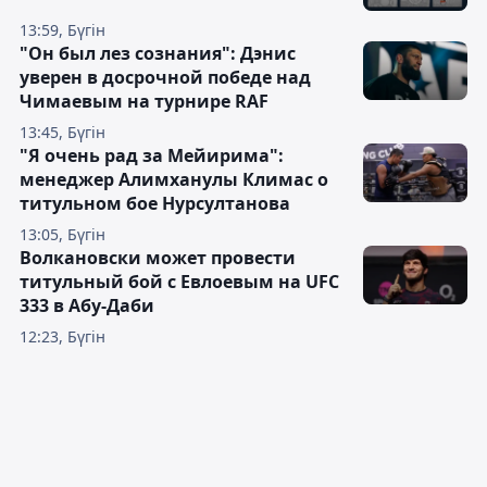
13:59, Бүгін
"Он был лез сознания": Дэнис
уверен в досрочной победе над
Чимаевым на турнире RAF
13:45, Бүгін
"Я очень рад за Мейирима":
менеджер Алимханулы Климас о
титульном бое Нурсултанова
13:05, Бүгін
Волкановски может провести
титульный бой с Евлоевым на UFC
333 в Абу-Даби
12:23, Бүгін