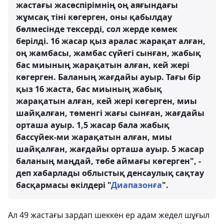
жастағы жасөспірімнің оң аяғындағы
жұмсақ тіні көгерген, оны қабылдау
бөлмесінде тексерді, сол жерде көмек
берілді. 16 жасар қыз аралас жарақат алған,
оң жамбасы, жамбас сүйегі сынған, жабық
бас миының жарақатын алған, кей жері
көгерген. Баланың жағдайы ауыр. Тағы бір
қыз 16 жаста, бас миының жабық
жарақатын алған, кей жері көгерген, миы
шайқалған, төменгі жағы сынған, жағдайы
орташа ауыр. 1,5 жасар бала жабық
бассүйек-ми жарақатын алған, миы
шайқалған, жағдайы орташа ауыр. 5 жасар
баланың маңдай, төбе аймағы көгерген", -
деп хабарлады облыстық денсаулық сақтау
басқармасы өкілдері "
Диапазонға
".
Ал 49 жастағы зардап шеккен ер адам жедел шұғыл