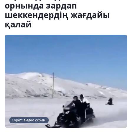
орнында зардап
шеккендердің жағдайы
қалай
Сурет: видео скрині