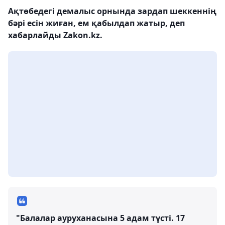
Ақтөбедегі демалыс орнында зардап шеккеннің
бәрі есін жиған, ем қабылдап жатыр, деп
хабарлайды Zakon.kz.
"Балалар ауруханасына 5 адам түсті. 17