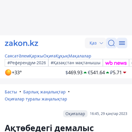
Қаз
Саясат
Әлем
Қаржы
Оқиға
Құқық
Мақалалар
#Референдум-2026
#Қазақстан мақтанышы
+33°
$
469.93
€
541.64
₽
5.71
Басты
Барлық жаңалықтар
Оқиғалар туралы жаңалықтар
Оқиғалар
16:45, 29 қаңтар 2023
Ақтөбедегі демалыс