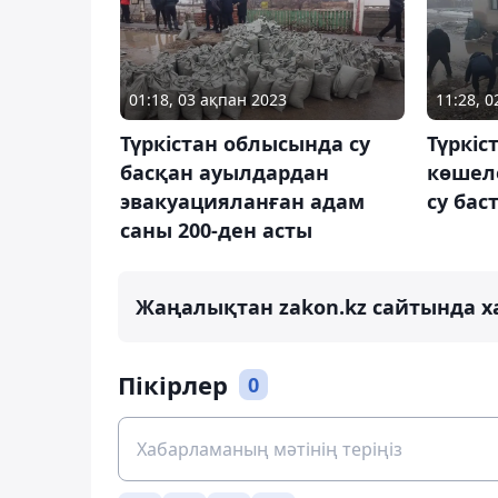
01:18, 03 ақпан 2023
11:28, 
Түркістан облысында су
Түркіс
басқан ауылдардан
көшел
эвакуацияланған адам
су бас
саны 200-ден асты
Жаңалықтан zakon.kz сайтында х
Пікірлер
0