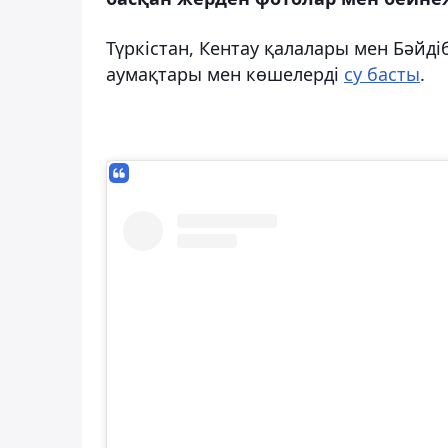
Түркістан, Кентау қалалары мен Бәйді
аумақтары мен көшелерді
су басты
.