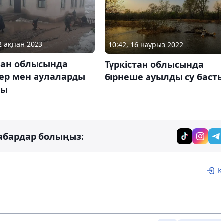
02 ақпан 2023
10:42, 16 наурыз 2022
тан облысында
Түркістан облысында
ер мен аулаларды
бірнеше ауылды су баст
ты
абардар болыңыз: