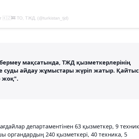
 🇰🇿🚒 ТО, ТЖД, (@turkistan_tjd)
л бермеу мақсатында, ТЖД қызметкерлерінің
е суды айдау жұмыстары жүріп жатыр. Қайтыс
 жоқ".
ғдайлар департаментінен 63 қызметкер, 9 техник
шы органдардың 240 қызметкері, 40 техника, 5