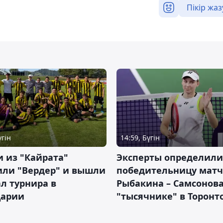
Пікір жаз
үгін
14:59, Бүгін
 из "Кайрата"
Эксперты определили
или "Вердер" и вышли
победительницу матч
л турнира в
Рыбакина – Самсонова
арии
"тысячнике" в Торонт