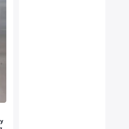
су
z.