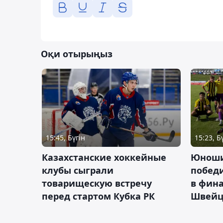
Оқи отырыңыз
15:45, Бүгін
15:23, Б
Казахстанские хоккейные
Юноши
клубы сыграли
побед
товарищескую встречу
в фина
перед стартом Кубка РК
Швейц