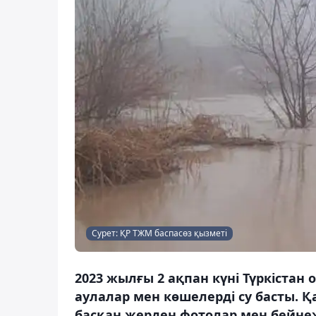
Сурет: ҚР ТЖМ баспасөз қызметі
2023 жылғы 2 ақпан күні Түркіста
аулалар мен көшелерді су басты. 
басқан жерден фотолар мен бейне