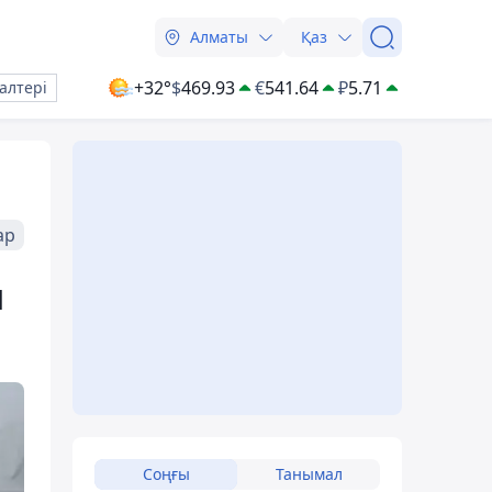
Алматы
Қаз
+32°
$
469.93
€
541.64
₽
5.71
алтері
ар
н
Соңғы
Танымал