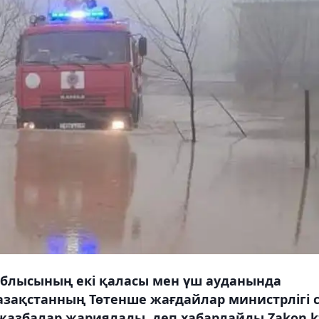
н облысының екі қаласы мен үш ауданында
Қазақстанның Төтенше жағдайлар министрлігі 
жазбалар жариялады, деп хабарлайды Zakon.k