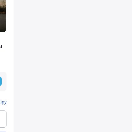
ы
Кіру