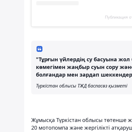
Публикация от
"Тұрғын үйлердің су басуына жо
көмегімен жаңбыр суын сору жән
болғандар мен зардап шеккендер
Түркістан облысы ТЖД баспасөз қызметі
Жұмысқа Түркістан облысы төтенше жа
20 мотопомпа және жергілікті атқару