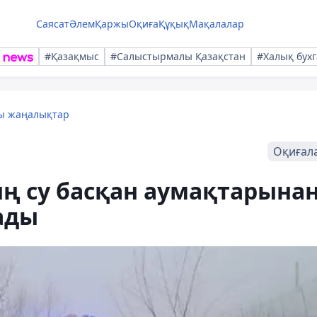
Саясат
Әлем
Қаржы
Оқиға
Құқық
Мақалалар
#Қазақмыс
#Салыстырмалы Қазақстан
#Халық бухг
лы жаңалықтар
Оқиғал
ң су басқан аумақтарына
ады