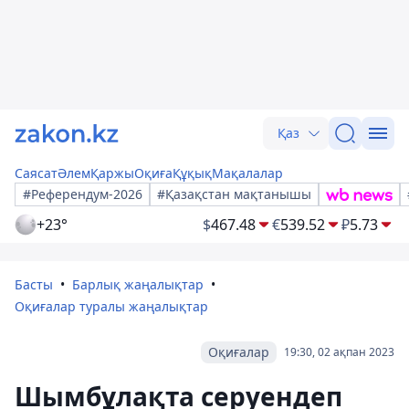
Қаз
Саясат
Әлем
Қаржы
Оқиға
Құқық
Мақалалар
#Референдум-2026
#Қазақстан мақтанышы
+23°
$
467.48
€
539.52
₽
5.73
Басты
Барлық жаңалықтар
Оқиғалар туралы жаңалықтар
Оқиғалар
19:30, 02 ақпан 2023
Шымбұлақта серуендеп