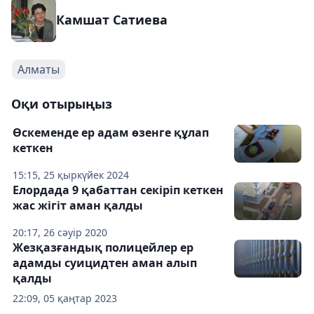
Камшат Сатиева
Алматы
Оқи отырыңыз
Өскеменде ер адам өзенге құлап
кеткен
15:15, 25 қыркүйек 2024
Елордада 9 қабаттан секіріп кеткен
жас жігіт аман қалды
20:17, 26 сәуір 2020
Жезқазғандық полицейлер ер
адамды суицидтен аман алып
қалды
22:09, 05 қаңтар 2023