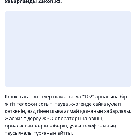
хабарлайды Zakon.kz.
Кешкі сағат жетілер шамасында “102” арнасына бір
жігіт телефон соғып, тауда жүргенде сайға құлап
кеткенін, өздігінен шыға алмай қалғанын хабарлады.
Жас жігіт дереу ЖБО операторына өзінің
орналасқан жерін жіберіп, ұялы телефонының
таусылғалы тұрғанын айтты.