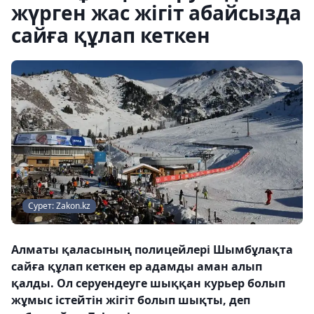
жүрген жас жігіт абайсызда
сайға құлап кеткен
Сурет: Zakon.kz
Алматы қаласының полицейлері Шымбұлақта
сайға құлап кеткен ер адамды аман алып
қалды. Ол серуендеуге шыққан курьер болып
жұмыс істейтін жігіт болып шықты, деп