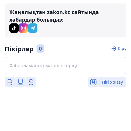
Жаңалықтан zakon.kz сайтында
хабардар болыңыз:
Пікірлер
0
Кіру
Пікір жазу