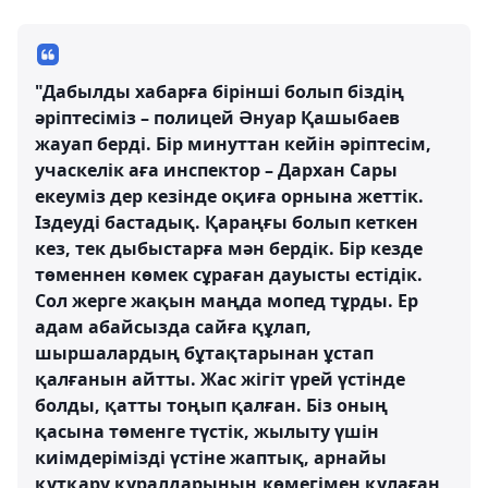
"Дабылды хабарға бірінші болып біздің
әріптесіміз – полицей Әнуар Қашыбаев
жауап берді. Бір минуттан кейін әріптесім,
учаскелік аға инспектор – Дархан Сары
екеуміз дер кезінде оқиға орнына жеттік.
Іздеуді бастадық. Қараңғы болып кеткен
кез, тек дыбыстарға мән бердік. Бір кезде
төменнен көмек сұраған дауысты естідік.
Сол жерге жақын маңда мопед тұрды. Ер
адам абайсызда сайға құлап,
шыршалардың бұтақтарынан ұстап
қалғанын айтты. Жас жігіт үрей үстінде
болды, қатты тоңып қалған. Біз оның
қасына төменге түстік, жылыту үшін
киімдерімізді үстіне жаптық, арнайы
құтқару құралдарының көмегімен құлаған