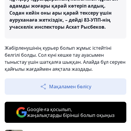
адамды жоғары қарай көтеріп алдық.
Содан кейін оны ары қарай тексеру үшін
ауруханаға жеткіздік, – дейді 83-УПП-нің
учаскелік инспекторы Асхат Рысбеков.
Жәбірленушінің курьер болып жұмыс істейтіні
белгілі болды. Сол күні кешке тау ауасымен
тыныстау үшін шатқалға шыққан. Алайда бұл серуен
қайғылы жағдаймен аяқтала жаздады.
Мақаламен бөлісу
Google-ға қосылып,
жаңалықтарды бірінші болып оқыңыз