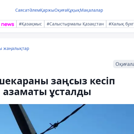
Саясат
Әлем
Қаржы
Оқиға
Құқық
Мақалалар
#Қазақмыс
#Салыстырмалы Қазақстан
#Халық бухг
лы жаңалықтар
Оқиғал
шекараны заңсыз кесіп
л азаматы ұсталды