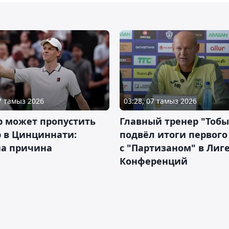
07 тамыз 2026
03:28, 07 тамыз 2026
р может пропустить
Главный тренер "Тобы
 в Цинциннати:
подвёл итоги первого
на причина
с "Партизаном" в Лиг
Конференций