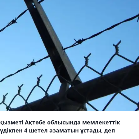
 қызметі Ақтөбе облысында мемлекеттік
күдікпен 4 шетел азаматын ұстады, деп