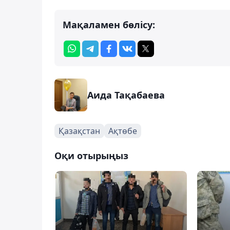
Мақаламен бөлісу:
Аида Тақабаева
Қазақстан
Ақтөбе
Оқи отырыңыз