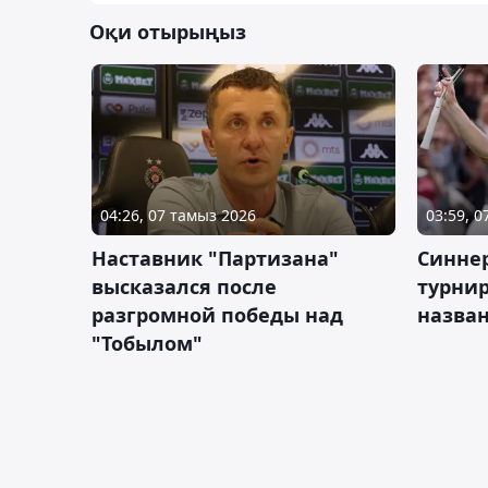
Оқи отырыңыз
04:26, 07 тамыз 2026
03:59, 
Наставник "Партизана"
Синне
высказался после
турнир
разгромной победы над
назва
"Тобылом"