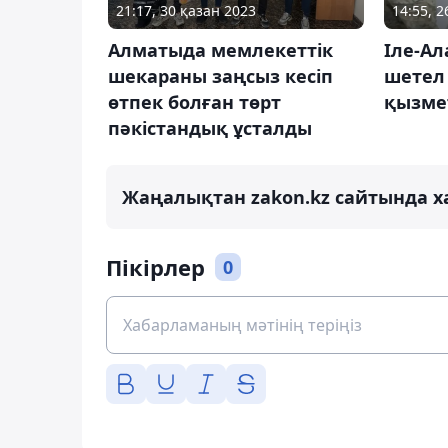
21:17, 30 қазан 2023
14:55, 
Алматыда мемлекеттік
Іле-А
шекараны заңсыз кесіп
шетел
өтпек болған төрт
қызме
пәкістандық ұсталды
Жаңалықтан zakon.kz сайтында х
Пікірлер
0