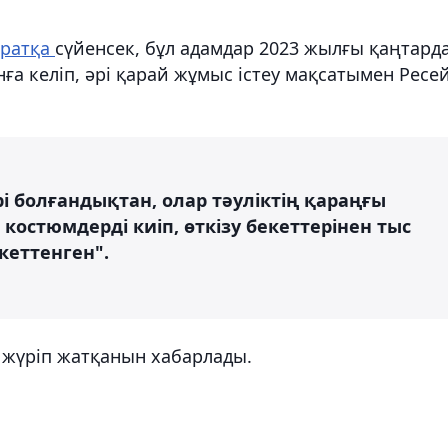
аратқа
сүйенсек, бұл адамдар 2023 жылғы қаңтард
ға келіп, әрі қарай жұмыс істеу мақсатымен Ресе
і болғандықтан, олар тәуліктің қараңғы
остюмдерді киіп, өткізу бекеттерінен тыс
кеттенген".
 жүріп жатқанын хабарлады.