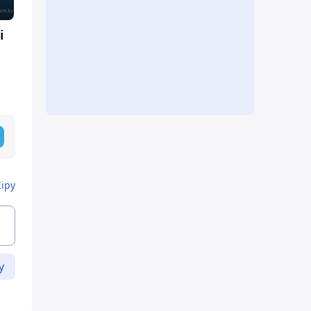
і
Кіру
у