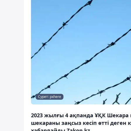
Сурет: pxhere
2023 жылғы 4 ақпанда ҰҚК Шекара
шекараны заңсыз кесіп өтті деген 
хабарлайды Zakon.kz.