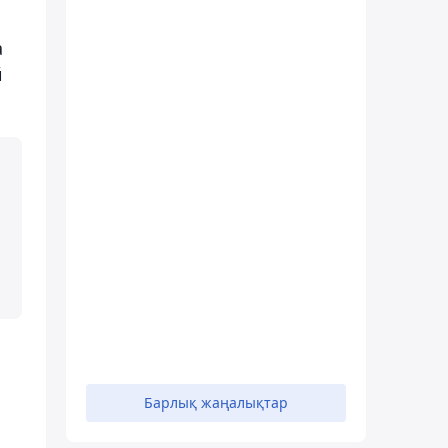
а
й
Барлық жаңалықтар