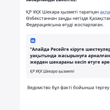
ҚР ҰҚК Шекара қызметі таратқан
ақп
Өзбекстаннан заңды негізде Қазақстан
Федерациясына өтуді жоспарлаған.
"Алайда Ресейге кіруге шектеулер
уақытында жасырынуға арналған к
жерден шекараны кесіп өтуге әре
ҚР ҰҚК Шекара қызметі
Ведомство бұл факті бойынша тергеу