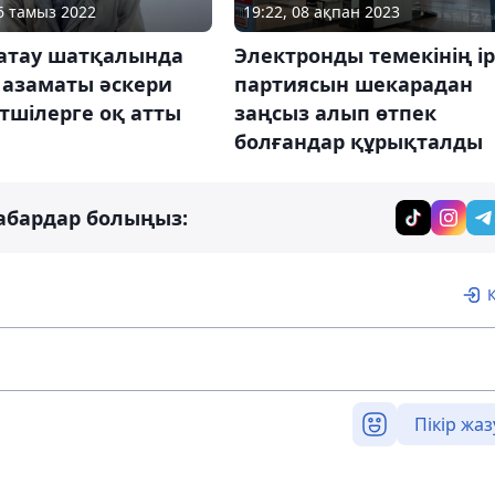
19:22, 08 ақпан 2023
26 тамыз 2022
Электронды темекінің ір
латау шатқалында
партиясын шекарадан
 азаматы әскери
заңсыз алып өтпек
тшілерге оқ атты
болғандар құрықталды
абардар болыңыз:
Пікір жаз