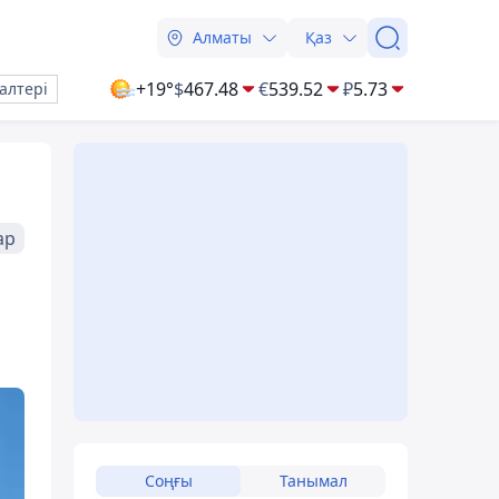
Алматы
Қаз
+19°
$
467.48
€
539.52
₽
5.73
алтері
ар
Соңғы
Танымал