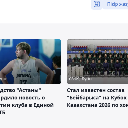
Пікір жаз
үгін
08:09, Бүгін
дство "Астаны"
Стал известен состав
рдило новость о
"Бейбарыса" на Кубок
тии клуба в Единой
Казахстана 2026 по х
ТБ