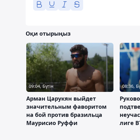
Оқи отырыңыз
09:04, Бүгін
08:36, Б
Арман Царукян выйдет
Руково
значительным фаворитом
подтве
на бой против бразильца
неучас
Маурисио Руффи
лиге В