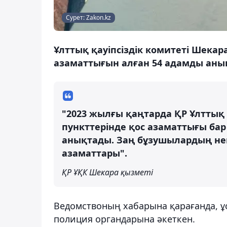
Сурет: Zakon.kz
Ұлттық қауіпсіздік комитеті Шекар
азаматтығын алған 54 адамды анық
"2023 жылғы қаңтарда ҚР Ұлттық қ
пункттерінде қос азаматтығы бар
анықтады. Заң бұзушылардың негіз
азаматтары".
ҚР ҰҚК Шекара қызметі
Ведомствоның хабарына қарағанда, ұ
полиция органдарына әкеткен.