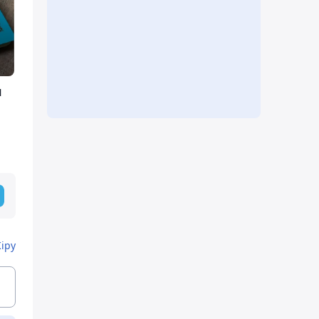
л
Кіру