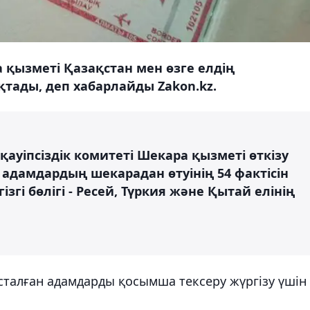
а қызметі Қазақстан мен өзге елдің
тады, деп хабарлайды Zakon.kz.
ауіпсіздік комитеті Шекара қызметі өткізу
 адамдардың шекарадан өтуінің 54 фактісін
гі бөлігі - Ресей, Түркия және Қытай елінің
сталған адамдарды қосымша тексеру жүргізу үшін