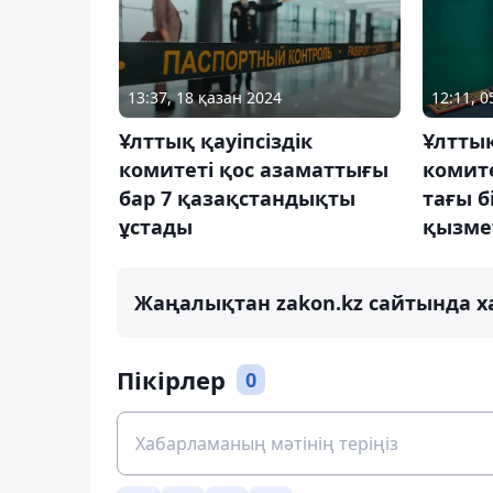
13:37, 18 қазан 2024
12:11, 0
Ұлттық қауіпсіздік
Ұлттық
комитеті қос азаматтығы
комит
бар 7 қазақстандықты
тағы б
ұстады
қызмет
Жаңалықтан zakon.kz сайтында х
Пікірлер
0