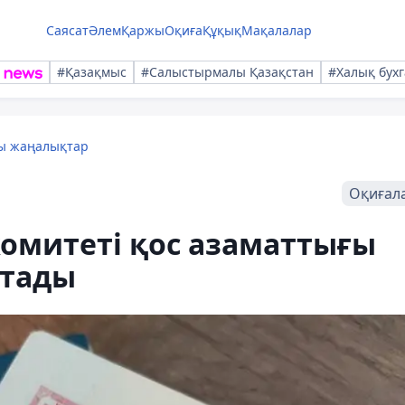
Саясат
Әлем
Қаржы
Оқиға
Құқық
Мақалалар
#Қазақмыс
#Салыстырмалы Қазақстан
#Халық бухг
лы жаңалықтар
Оқиғал
 комитеті қос азаматтығы
қтады