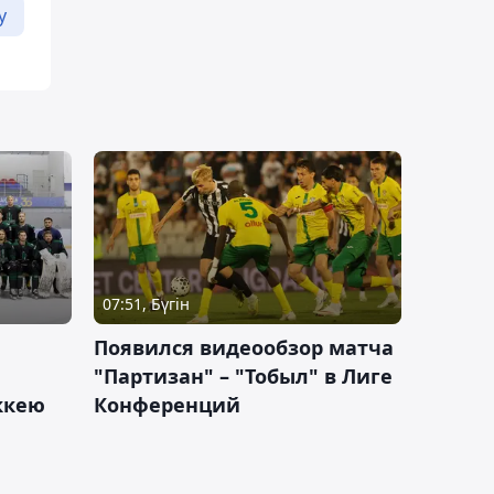
у
07:51, Бүгін
Появился видеообзор матча
"Партизан" – "Тобыл" в Лиге
оккею
Конференций