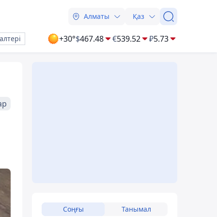
Алматы
Қаз
+30°
$
467.48
€
539.52
₽
5.73
алтері
ар
Соңғы
Танымал