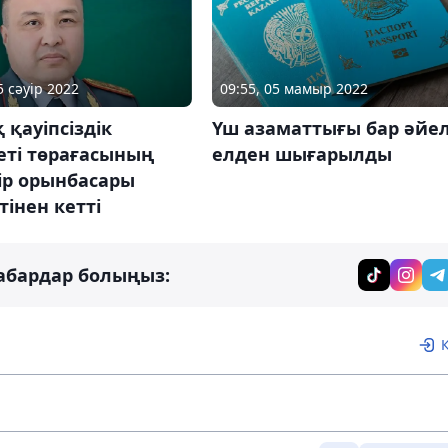
5 сәуір 2022
09:55, 05 мамыр 2022
 қауіпсіздік
Үш азаматтығы бар әйе
еті төрағасының
елден шығарылды
ір орынбасары
інен кетті
абардар болыңыз: