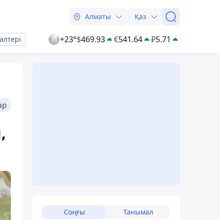
Алматы
Қаз
+23°
$
469.93
€
541.64
₽
5.71
алтері
ар
,
Соңғы
Танымал