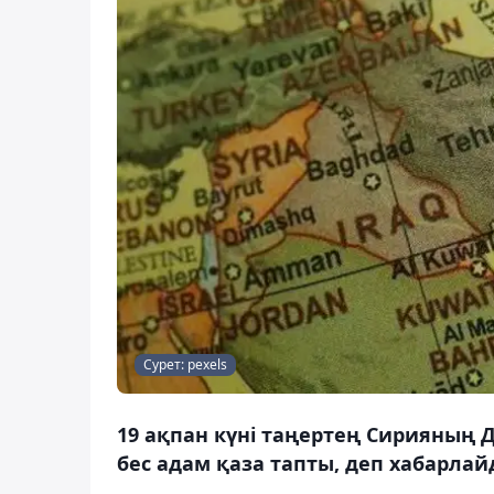
Сурет: pexels
19 ақпан күні таңертең Сирияның
бес адам қаза тапты, деп хабарлай