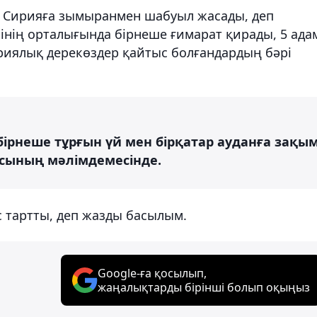
ң Сирияға зымыранмен шабуыл жасады, деп
інің орталығында бірнеше ғимарат қирады, 5 ада
ириялық дерекөздер қайтыс болғандардың бәрі
 бірнеше тұрғын үй мен бірқатар ауданға зақы
иясының мәлімдемесінде.
с тартты, деп жазды басылым.
Google-ға қосылып,
жаңалықтарды бірінші болып оқыңыз