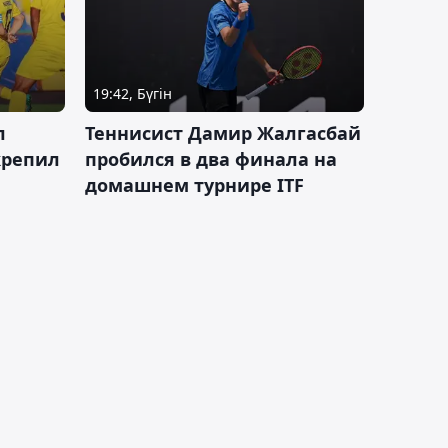
19:42, Бүгін
л
Теннисист Дамир Жалгасбай
крепил
пробился в два финала на
домашнем турнире ITF