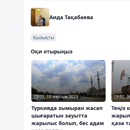
Аида Тақабаева
Қызықты
Оқи отырыңыз
15:05, 10 маусым 2023
13:52, 
Түркияда зымыран жасап
Теңіз 
шығаратын зауытта
жарыл
жарылыс болып, бес адам
қаза 