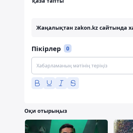
қаза тапты
Жаңалықтан zakon.kz сайтында х
Пікірлер
0
Оқи отырыңыз