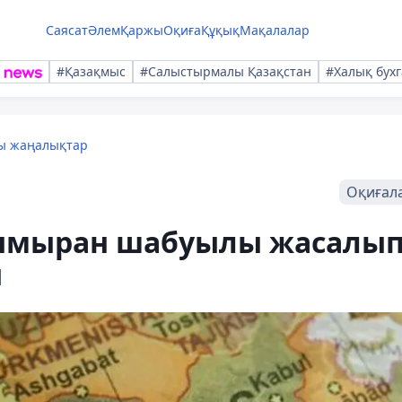
Саясат
Әлем
Қаржы
Оқиға
Құқық
Мақалалар
#Қазақмыс
#Салыстырмалы Қазақстан
#Халық бухг
лы жаңалықтар
Оқиғал
ымыран шабуылы жасалып
ы