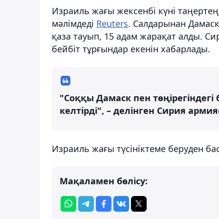
Израиль жағы жексенбі күні таңерте
мәлімдеді
Reuters
. Салдарынан Дамаск
қаза тауып, 15 адам жарақат алды. С
бейбіт тұрғындар екенін хабарлады.
"Соққы Дамаск пен төңірегіндегі
келтірді", – делінген Сирия арм
Израиль жағы түсініктеме беруден ба
Мақаламен бөлісу: