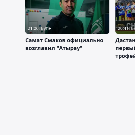
21:06, Бүгін
20:41, Б
Самат Смаков официально
Дастан
возглавил "Атырау"
первы
трофей