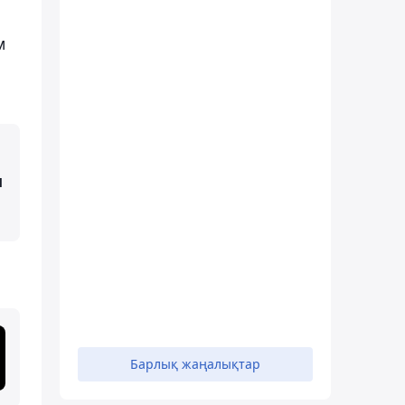
м
м
Барлық жаңалықтар