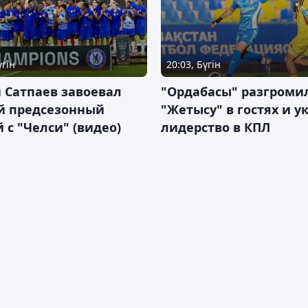
үгін
20:03, Бүгін
 Сатпаев завоевал
"Ордабасы" разгроми
й предсезонный
"Жетысу" в гостях и у
 с "Челси" (видео)
лидерство в КПЛ