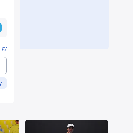
Кіру
у