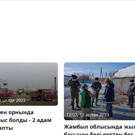
06 шілде 2022
кен орнында
12:07, 12 ақпан 2023
ыс болды - 2 адам
Жамбыл облысында жы
тапты
басынан бері өрттен бес