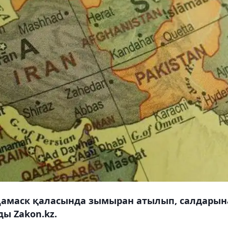
 Дамаск қаласында зымыран атылып, салдарын
ды Zakon.kz.