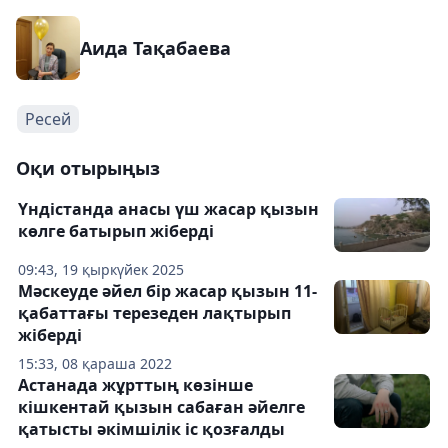
Аида Тақабаева
Ресей
Оқи отырыңыз
Үндістанда анасы үш жасар қызын
көлге батырып жіберді
09:43, 19 қыркүйек 2025
Мәскеуде әйел бір жасар қызын 11-
қабаттағы терезеден лақтырып
жіберді
15:33, 08 қараша 2022
Астанада жұрттың көзінше
кішкентай қызын сабаған әйелге
қатысты әкімшілік іс қозғалды