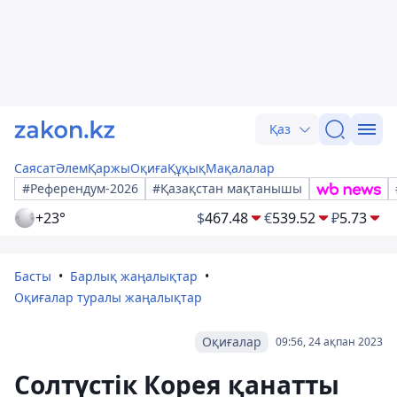
Қаз
Саясат
Әлем
Қаржы
Оқиға
Құқық
Мақалалар
#Референдум-2026
#Қазақстан мақтанышы
+23°
$
467.48
€
539.52
₽
5.73
Басты
Барлық жаңалықтар
Оқиғалар туралы жаңалықтар
Оқиғалар
09:56, 24 ақпан 2023
Солтүстік Корея қанатты