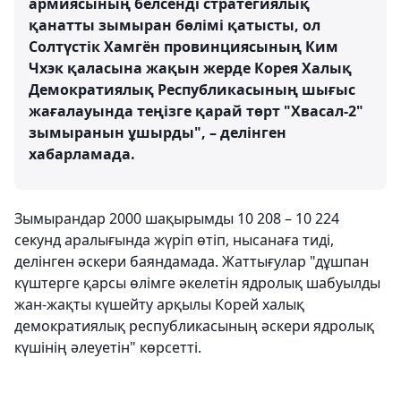
армиясының белсенді стратегиялық
қанатты зымыран бөлімі қатысты, ол
Солтүстік Хамгён провинциясының Ким
Чхэк қаласына жақын жерде Корея Халық
Демократиялық Республикасының шығыс
жағалауында теңізге қарай төрт "Хвасал-2"
зымыранын ұшырды", – делінген
хабарламада.
Зымырандар 2000 шақырымды 10 208 – 10 224
секунд аралығында жүріп өтіп, нысанаға тиді,
делінген әскери баяндамада. Жаттығулар "дұшпан
күштерге қарсы өлімге әкелетін ядролық шабуылды
жан-жақты күшейту арқылы Корей халық
демократиялық республикасының әскери ядролық
күшінің әлеуетін" көрсетті.