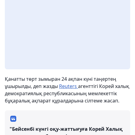
Қанатты төрт зымыран 24 ақпан күні таңертең
ұшырылды, деп жазды
Reuters
агенттігі Корей халық
демократиялық республикасының мемлекеттік
бұқаралық ақпарат құралдарына сілтеме жасап.
"Бейсенбі күнгі оқу-жаттығуға Корей Халық