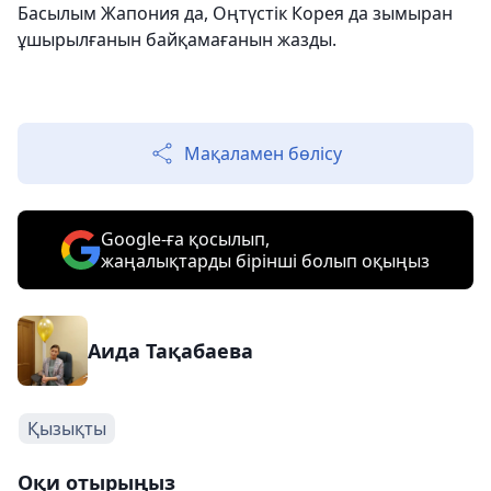
Басылым Жапония да, Оңтүстік Корея да зымыран
ұшырылғанын байқамағанын жазды.
Мақаламен бөлісу
Google-ға қосылып,
жаңалықтарды бірінші болып оқыңыз
Аида Тақабаева
Қызықты
Оқи отырыңыз