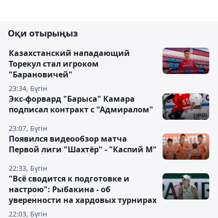
Оқи отырыңыз
Казахстанский нападающий
Торекул стал игроком
"Барановичей"
23:34, Бүгін
Экс-форвард "Барыса" Камара
подписал контракт с "Адмиралом"
23:07, Бүгін
Появился видеообзор матча
Первой лиги "Шахтёр" - "Каспий М"
22:33, Бүгін
"Всё сводится к подготовке и
настрою": Рыбакина - об
уверенности на хардовых турнирах
22:03, Бүгін