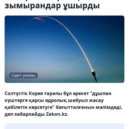
зымырандар ұшырды
Сурет: pixabay
Солтүстік Корея тарапы бұл әрекет "дұшпан
күштерге қарсы ядролық шабуыл жасау
қабілетін көрсетуге" бағытталғанын мәлімдеді,
деп хабарлайды Zakon.kz.