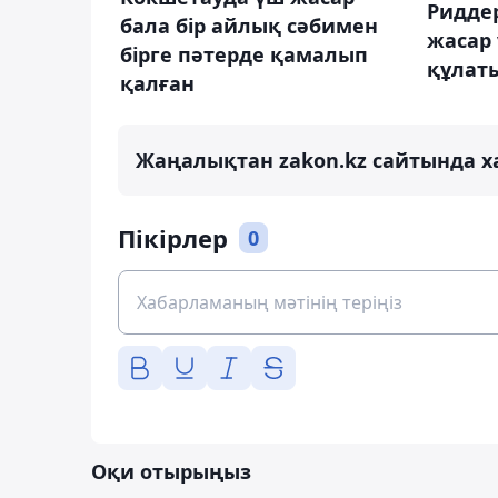
Риддер
бала бір айлық сәбимен
жасар
бірге пәтерде қамалып
құлат
қалған
Жаңалықтан zakon.kz сайтында х
Пікірлер
0
Оқи отырыңыз