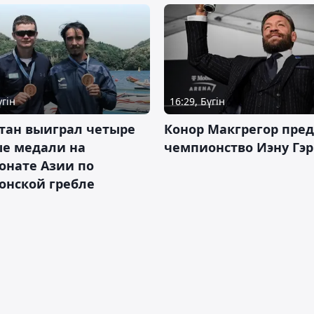
үгін
16:29, Бүгін
тан выиграл четыре
Конор Макгрегор пре
ые медали на
чемпионство Иэну Гэ
онате Азии по
онской гребле