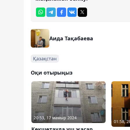
Аида Тақабаева
Қазақстан
Оқи отырыңыз
20:53, 17 мамыр 2024
01:58, 
Көкшетауда үш жасар