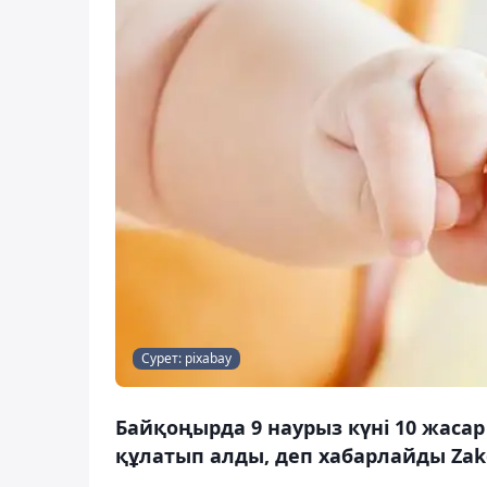
Сурет: pixabay
Байқоңырда 9 наурыз күні 10 жасар
құлатып алды, деп хабарлайды Zako