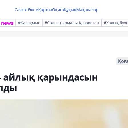
Саясат
Әлем
Қаржы
Оқиға
Құқық
Мақалалар
#Қазақмыс
#Салыстырмалы Қазақстан
#Халық бухг
Қоғ
4 айлық қарындасын
алды