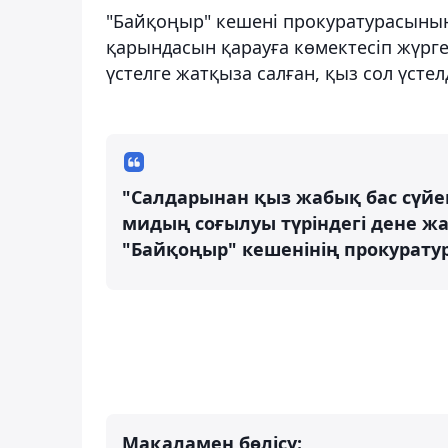
"Байқоңыр" кешені прокуратурасының
қарындасын қарауға көмектесіп жүрген
үстелге жатқыза салған, қыз сол үстел
"Салдарынан қыз жабық бас сүйе
мидың соғылуы түріндегі дене жа
"Байқоңыр" кешенінің прокурату
Мақаламен бөлісу: