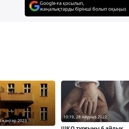
Google-ға қосылып,
жаңалықтарды бірінші болып оқыңыз
10:19, 28 наурыз 2022
28 қаңтар 2023
ШҚО тұрғыны 6 айлық