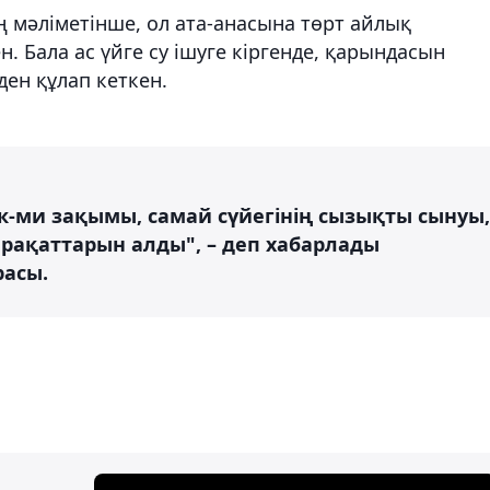
 мәліметінше, ол ата-анасына төрт айлық
. Бала ас үйге су ішуге кіргенде, қарындасын
ден құлап кеткен.
к-ми зақымы, самай сүйегінің сызықты сынуы,
рақаттарын алды", – деп хабарлады
расы.