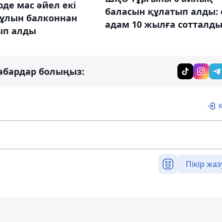
де мас әйел екі
баласын құлатып алды: 
 ұлын балконнан
адам 10 жылға сотталд
ып алды
абардар болыңыз:
Пікір жаз