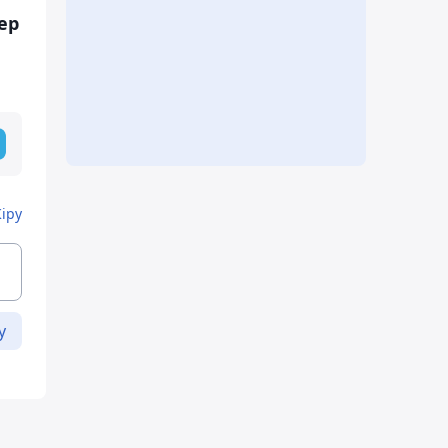
ер
ы
Кіру
у