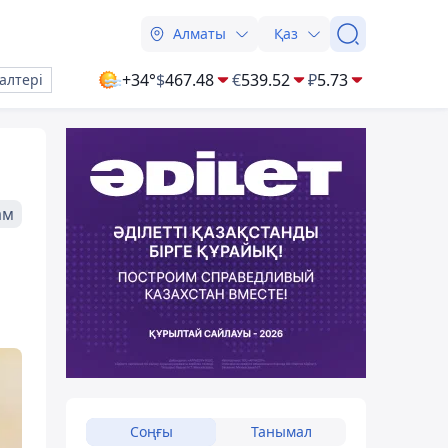
Алматы
Қаз
+34°
$
467.48
€
539.52
₽
5.73
алтері
ам
Соңғы
Танымал