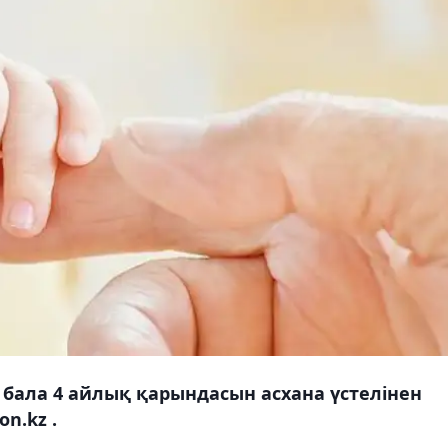
 бала 4 айлық қарындасын асхана үстелінен
n.kz .