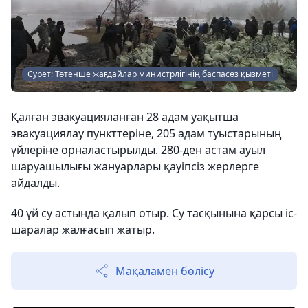
Сурет: Төтенше жағдайлар министрлігінің баспасөз қызметі
Қалған эвакуацияланған 28 адам уақытша
эвакуациялау пункттеріне, 205 адам туыстарының
үйлеріне орналастырылды. 280-ден астам ауыл
шаруашылығы жануарлары қауіпсіз жерлерге
айдалды.
40 үй су астында қалып отыр. Су тасқынына қарсы іс-
шаралар жалғасып жатыр.
Мақаламен бөлісу