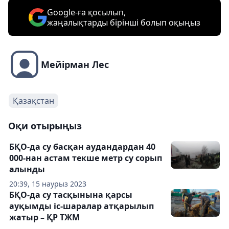
Google-ға қосылып,
жаңалықтарды бірінші болып оқыңыз
Мейірман Лес
Қазақстан
Оқи отырыңыз
БҚО-да су басқан аудандардан 40
000-нан астам текше метр су сорып
алынды
20:39, 15 наурыз 2023
БҚО-да су тасқынына қарсы
ауқымды іс-шаралар атқарылып
жатыр – ҚР ТЖМ