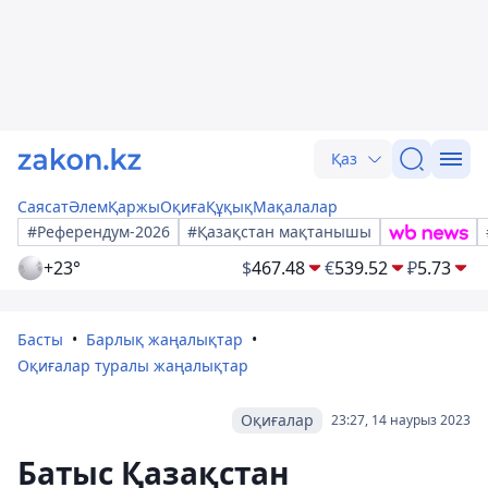
Қаз
Саясат
Әлем
Қаржы
Оқиға
Құқық
Мақалалар
#Референдум-2026
#Қазақстан мақтанышы
+23°
$
467.48
€
539.52
₽
5.73
Басты
Барлық жаңалықтар
Оқиғалар туралы жаңалықтар
Оқиғалар
23:27, 14 наурыз 2023
Батыс Қазақстан