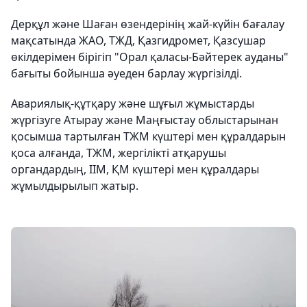
Дерқұл және Шаған өзендерінің жай-күйін бағалау
мақсатында ЖАО, ТЖД, Қазгидромет, Қазсушар
өкілдерімен бірігіп "Орал қаласы-Бәйтерек ауданы"
бағыты бойынша әуеден барлау жүргізілді.
Авариялық-құтқару және шұғыл жұмыстарды
жүргізуге Атырау және Маңғыстау облыстарынан
қосымша тартылған ТЖМ күштері мен құралдарын
қоса алғанда, ТЖМ, жергілікті атқарушы
органдардың, ІІМ, ҚМ күштері мен құралдары
жұмылдырылып жатыр.