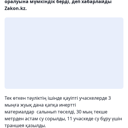
оралуына мүмкіндік берді, деп хабарлайды
Zakon.kz.
Тек өткен тәуліктің ішінде қауіпті учаскелерде 3
мыңға жуық дана қапқа инертті
материалдар салынып төселді, 30 мың текше
метрден астам су сорылды, 11 учаскеде су бұру үшін
траншея қазылды.