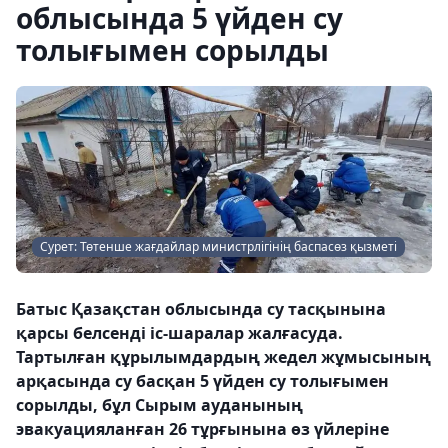
облысында 5 үйден су
толығымен сорылды
Сурет: Төтенше жағдайлар министрлігінің баспасөз қызметі
Батыс Қазақстан облысында су тасқынына
қарсы белсенді іс-шаралар жалғасуда.
Тартылған құрылымдардың жедел жұмысының
арқасында су басқан 5 үйден су толығымен
сорылды, бұл Сырым ауданының
эвакуацияланған 26 тұрғынына өз үйлеріне