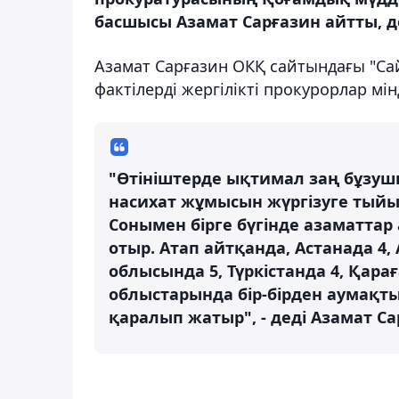
басшысы Азамат Сарғазин айтты, д
Азамат Сарғазин ОКҚ сайтындағы "Сай
фактілерді жергілікті прокурорлар мінд
"Өтініштерде ықтимал заң бұзушы
насихат жұмысын жүргізуге тыйы
Сонымен бірге бүгінде азаматтар
отыр. Атап айтқанда, Астанада 4
облысында 5, Түркістанда 4, Қара
облыстарында бір-бірден аумақт
қаралып жатыр", - деді Азамат Са