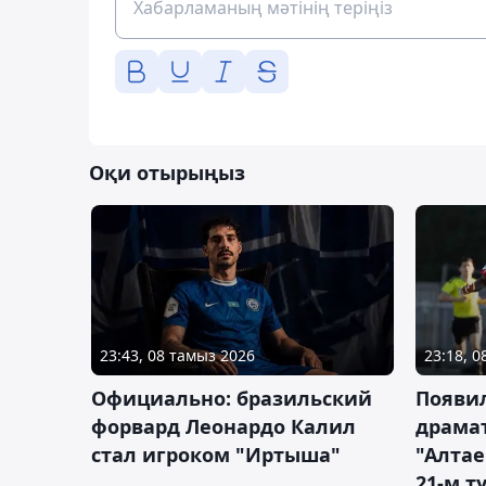
Оқи отырыңыз
23:43, 08 тамыз 2026
23:18, 
Официально: бразильский
Появи
форвард Леонардо Калил
драма
стал игроком "Иртыша"
"Алта
21-м т