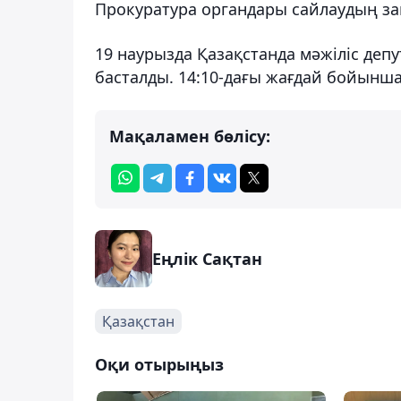
Прокуратура органдары сайлаудың за
19 наурызда Қазақстанда мәжіліс деп
басталды. 14:10-дағы жағдай бойынш
Мақаламен бөлісу:
Еңлік Сақтан
Қазақстан
Оқи отырыңыз