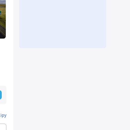
а
Кіру