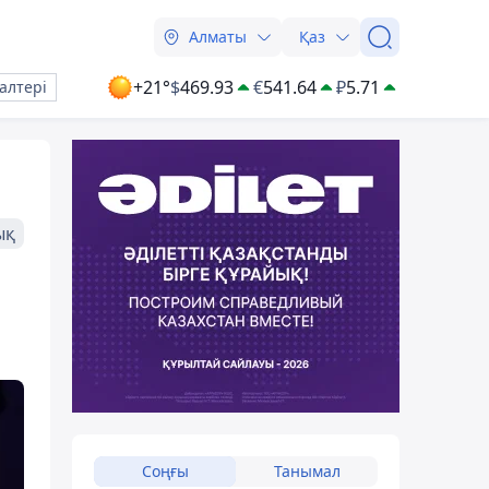
Алматы
Қаз
+21°
$
469.93
€
541.64
₽
5.71
алтері
ық
Соңғы
Танымал