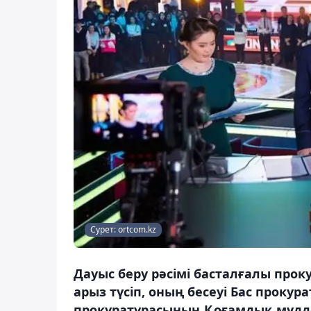
Сурет: ortcom.kz
Дауыс беру рәсімі басталғалы про
арыз түсіп, оның бесеуі Бас прокур
прокуратурасының Қоғамдық мүдде