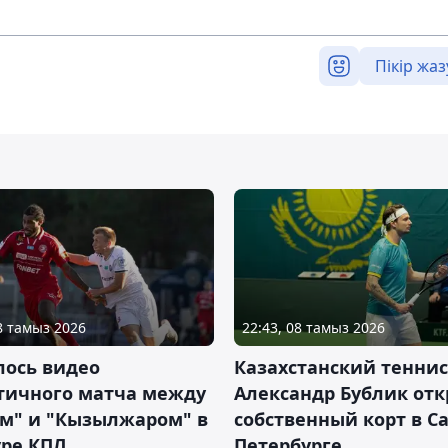
Пікір жаз
08 тамыз 2026
22:43, 08 тамыз 2026
лось видео
Казахстанский теннис
тичного матча между
Александр Бублик от
ем" и "Кызылжаром" в
собственный корт в Са
уре КПЛ
Петербурге