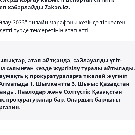
еп хабарлайды Zakon.kz.
лау-2023" онлайн марафоны кезінде тіркелген
етті түрде тексеретінін атап өтті.
лықтар, атап айтқанда, сайлауалды үгіт-
м салынған кезде жүргізілу туралы айтылады.
 аумақтық прокуратураларға тікелей жүгініп
, Алматыда 1, Шымкентте 3, Шығыс Қазақстан
ғанды, Павлодар және Солтүстік Қазақстан
ық прокуратуралар бар. Олардың барлығы
рғазин.