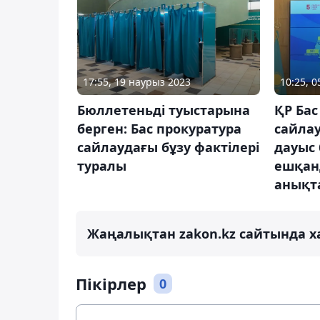
17:55, 19 наурыз 2023
10:25, 
Бюллетеньді туыстарына
ҚР Бас
берген: Бас прокуратура
сайлау
сайлаудағы бұзу фактілері
дауыс 
туралы
ешқан
анықт
Жаңалықтан zakon.kz сайтында х
Пікірлер
0