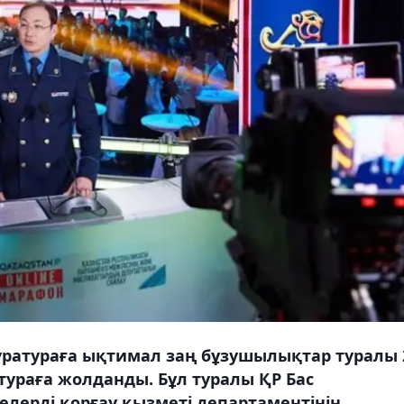
куратураға ықтимал заң бұзушылықтар туралы 
атураға жолданды. Бұл туралы ҚР Бас
лерді қорғау қызметі департаментінің