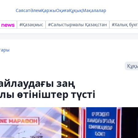
Саясат
Әлем
Қаржы
Оқиға
Құқық
Мақалалар
#Қазақмыс
#Салыстырмалы Қазақстан
#Халық бухг
тары
Құқ
сайлаудағы заң
ы өтініштер түсті