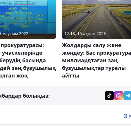
12:18, 15 ақпан 2023
05 маусым 2022
Жолдарды салу және
 прокуратурасы:
жөндеу: Бас прокуратур
 учаскелерінде
миллиардтаған заң
берудің басында
бұзушылықтар туралы
дай заң бұзушылық
айтты
алған жоқ
абардар болыңыз: