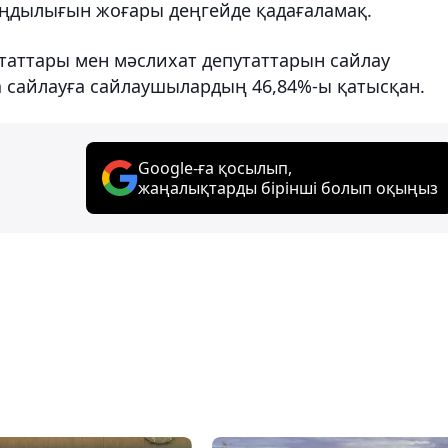
ңдылығын жоғары деңгейде қадағаламақ.
утаттары мен мәслихат депутаттарын сайлау
а сайлауға сайлаушылардың 46,84%-ы қатысқан.
Google-ға қосылып,
жаңалықтарды бірінші болып оқыңыз