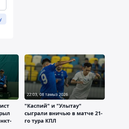
у
22:03, 08 тамыз 2026
ист
"Каспий" и "Улытау"
крыл
сыграли вничью в матче 21-
нкт-
го тура КПЛ