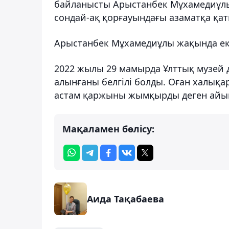
байланысты Арыстанбек Мұхамедиұлы
сондай-ақ қорғауындағы азаматқа қат
Арыстанбек Мұхамедиұлы жақында екі
2022 жылы 29 мамырда Ұлттық музей
алынғаны белгілі болды. Оған халықа
астам қаржыны жымқырды деген айы
Мақаламен бөлісу:
Аида Тақабаева