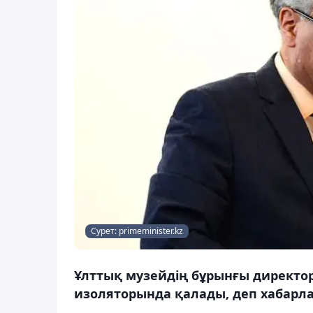
Сурет: primeminister.kz
Ұлттық музейдің бұрынғы директо
изоляторында қалады, деп хабарла