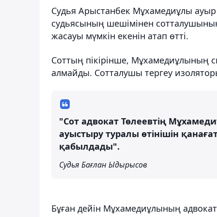
Судья Арыстанбек Мұхамедиұлы ауыр
судьясының шешімінен сотталушының б
жасауы мүмкін екенін атап өтті.
Соттың пікірінше, Мұхамедиұлының с
алмайды. Сотталушы тергеу изолятор
"Сот адвокат Төлеевтің Мұхаме
ауыстыру туралы өтінішін қанаға
қабылдады".
Судья Бағлан Ыдырысов
Бұған дейін Мұхамедиұлының адвока