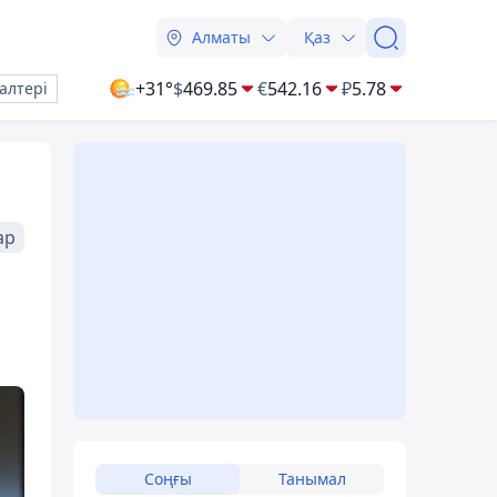
Алматы
Қаз
+31°
$
469.85
€
542.16
₽
5.78
алтері
ар
Соңғы
Танымал