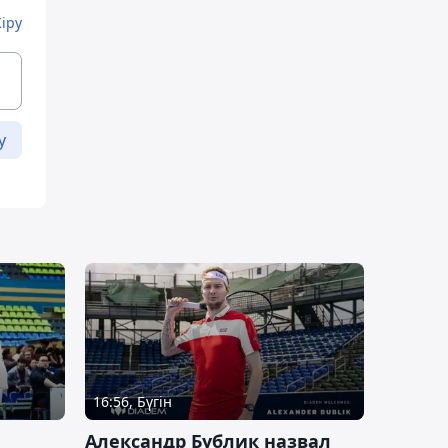
Кіру
у
16:56, Бүгін
Александр Бублик назвал