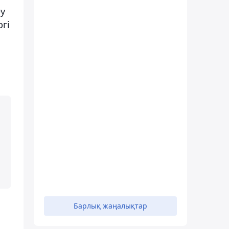
у
гі
Барлық жаңалықтар