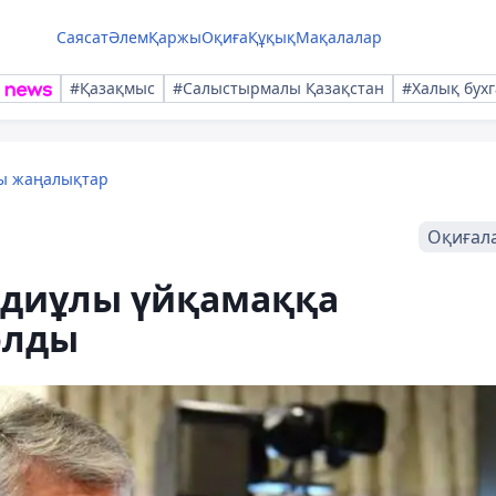
Саясат
Әлем
Қаржы
Оқиға
Құқық
Мақалалар
#Қазақмыс
#Салыстырмалы Қазақстан
#Халық бухг
лы жаңалықтар
Оқиғал
едиұлы үйқамаққа
олды