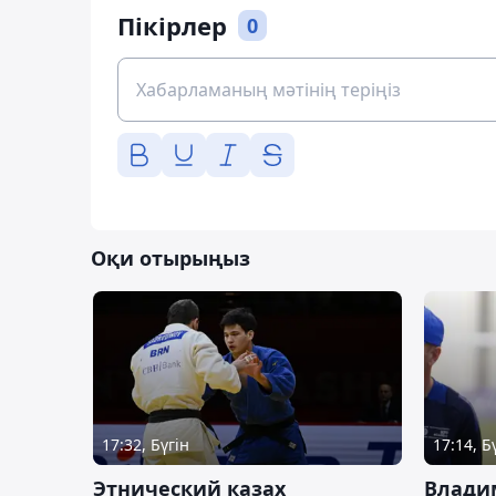
Пікірлер
0
Оқи отырыңыз
17:32, Бүгін
17:14, Б
Этнический казах
Влади