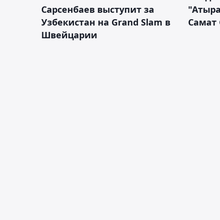
Сарсенбаев выступит за
"Атыра
Узбекистан на Grand Slam в
Самат
Швейцарии