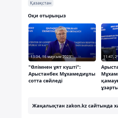
Қазақстан
Оқи отырыңыз
13:04, 16 маусым 2023
11:47, 
"Өлімнен ұят күшті":
Арыст
Арыстанбек Мұхамедиұлы
Мұхам
сотта сөйледі
қамауғ
ұзарт
Жаңалықтан zakon.kz сайтында х