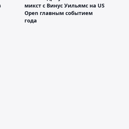
в
микст с Винус Уильямс на US
Open главным событием
года