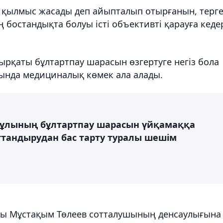
 қылмыс жасады деп айыпталып отырғанын, терге
остандықта болуы істі объективті қарауға кедер
ырқаты бұлтартпау шарасын өзгертуге негіз бола
ында медициналық көмек ала алады.
диұлының бұлтартпау шарасын үйқамаққа
ттандырудан бас тарту туралы шешім
ты Мұстақым Төлеев сотталушының денсаулығына