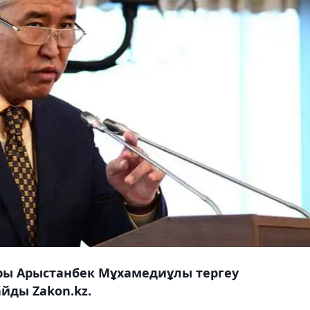
ры Арыстанбек Мұхамедиұлы тергеу
йды Zakon.kz.