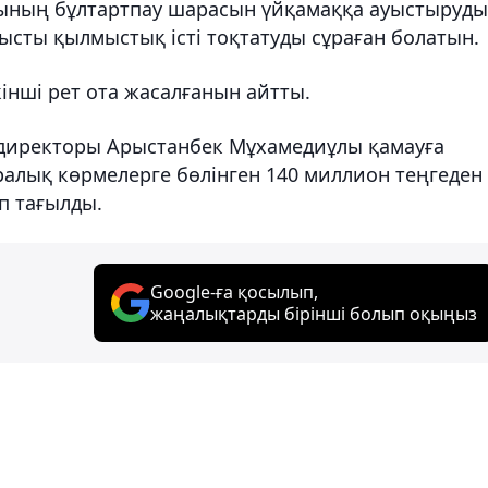
ның бұлтартпау шарасын үйқамаққа ауыстыруды
ысты қылмыстық істі тоқтатуды сұраған болатын.
нші рет ота жасалғанын айтты.
 директоры Арыстанбек Мұхамедиұлы қамауға
ралық көрмелерге бөлінген 140 миллион теңгеден
п тағылды.
Google-ға қосылып,
жаңалықтарды бірінші болып оқыңыз