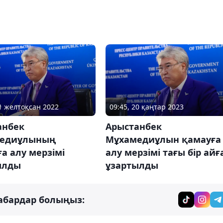
21 желтоқсан 2022
09:45, 20 қаңтар 2023
анбек
Арыстанбек
едиұлының
Мұхамедиұлын қамауға
а алу мерзімі
алу мерзімі тағы бір айғ
ылды
ұзартылды
абардар болыңыз: