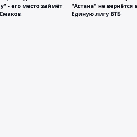
у" - его место займёт
"Астана" не вернётся 
 Смаков
Единую лигу ВТБ