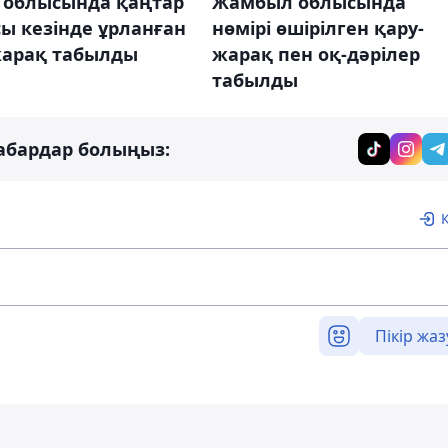
у облысында қаңтар
Жамбыл облысында
ы кезінде ұрланған
нөмірі өшірілген қару-
жарақ табылды
жарақ пен оқ-дәрілер
табылды
абардар болыңыз:
Пікір жаз