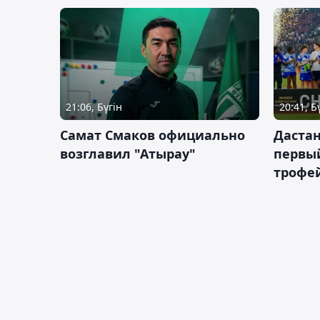
21:06, Бүгін
20:41, Б
Самат Смаков официально
Дастан
возглавил "Атырау"
первы
трофей