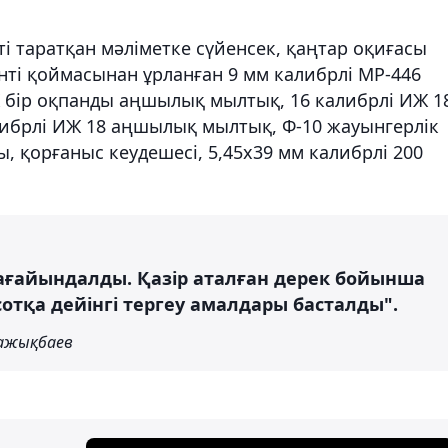
 таратқан мәліметке сүйенсек, қаңтар оқиғасы
нті қоймасынан ұрланған 9 мм калибрлі МР-446
 бір оқпанды аңшылық мылтық, 16 калибрлі ИЖ 1
ибрлі ИЖ 18 аңшылық мылтық, Ф-10 жауынгерлік
, қорғаныс кеудешесі, 5,45х39 мм калибрлі 200
ағайындалды. Қазір аталған дерек бойынша
сотқа дейінгі тергеу амалдары басталды".
Бажықбаев