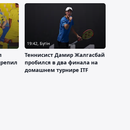
19:42, Бүгін
л
Теннисист Дамир Жалгасбай
крепил
пробился в два финала на
домашнем турнире ITF