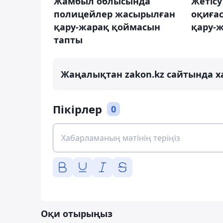
Жамбыл облысында
Жетіс
полицейлер жасырылған
оқиғас
қару-жарақ қоймасын
қару-
тапты
Жаңалықтан zakon.kz сайтында х
Пікірлер
0
Оқи отырыңыз