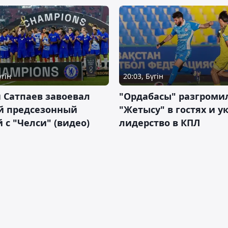
үгін
20:03, Бүгін
 Сатпаев завоевал
"Ордабасы" разгроми
й предсезонный
"Жетысу" в гостях и у
 с "Челси" (видео)
лидерство в КПЛ