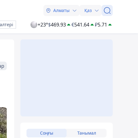
Алматы
Қаз
+23°
$
469.93
€
541.64
₽
5.71
алтері
ар
Соңғы
Танымал