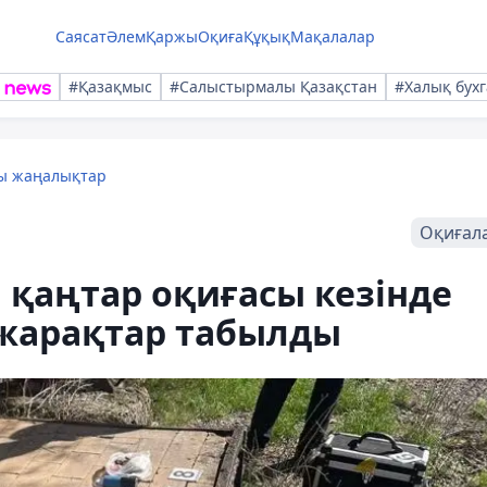
Саясат
Әлем
Қаржы
Оқиға
Құқық
Мақалалар
#Қазақмыс
#Салыстырмалы Қазақстан
#Халық бухг
лы жаңалықтар
Оқиғал
қаңтар оқиғасы кезінде
-жарақтар табылды