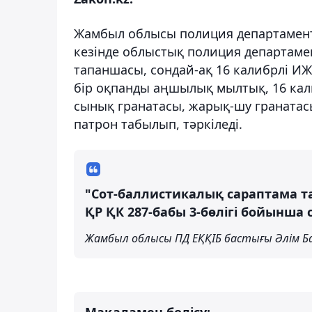
Жамбыл облысы полиция департаменті
кезінде облыстық полиция департаме
тапаншасы, сондай-ақ 16 калибрлі ИЖ
бір оқпанды аңшылық мылтық, 16 кал
сынық гранатасы, жарық-шу гранатасы
патрон табылып, тәркіледі.
"Сот-баллистикалық сараптама т
ҚР ҚК 287-бабы 3-бөлігі бойынша 
Жамбыл облысы ПД ЕҚҚІБ бастығы Әлім 
Мақаламен бөлісу: