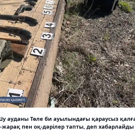
пасөз қызметі
у ауданы Төле би ауылындағы қараусыз қалғ
жарақ пен оқ-дәрілер тапты, деп хабарлайды