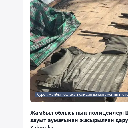
Сурет: Жамбыл облысы полиция департаментінің бас
Жамбыл облысының полицейлері Ш
зауыт аумағынан жасырылған қару-
Zakon.kz.