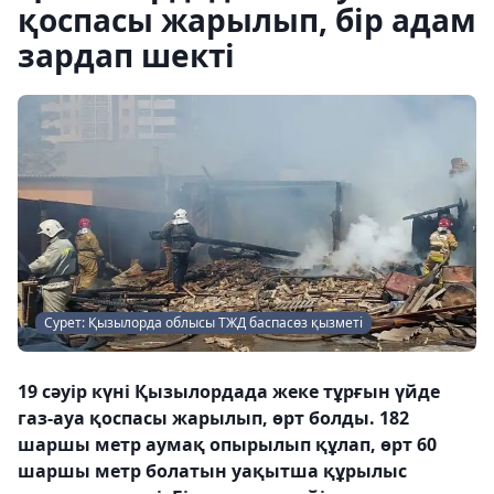
қоспасы жарылып, бір адам
зардап шекті
Сурет: Қызылорда облысы ТЖД баспасөз қызметі
19 сәуір күні Қызылордада жеке тұрғын үйде
газ-ауа қоспасы жарылып, өрт болды. 182
шаршы метр аумақ опырылып құлап, өрт 60
шаршы метр болатын уақытша құрылыс