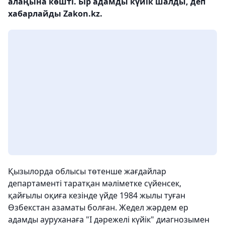
алаңына көшті. Бір адамды күйік шалды, деп
хабарлайды Zakon.kz.
Қызылорда облысы төтенше жағдайлар
департаменті таратқан мәліметке сүйенсек,
қайғылы оқиға кезінде үйде 1984 жылы туған
Өзбекстан азаматы болған. Жедел жәрдем ер
адамды ауруханаға "І дәрежелі күйік" диагнозымен