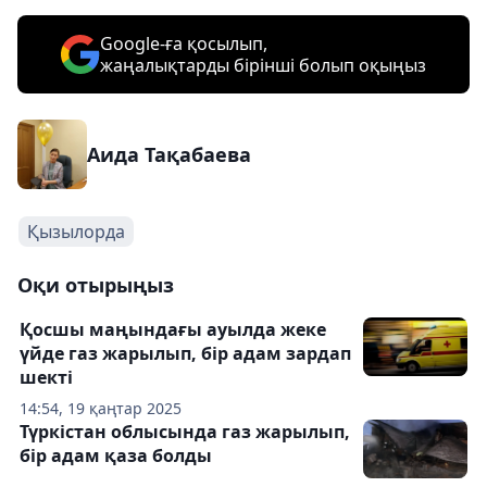
Google-ға қосылып,
жаңалықтарды бірінші болып оқыңыз
Аида Тақабаева
Қызылорда
Оқи отырыңыз
Қосшы маңындағы ауылда жеке
үйде газ жарылып, бір адам зардап
шекті
14:54, 19 қаңтар 2025
Түркістан облысында газ жарылып,
бір адам қаза болды