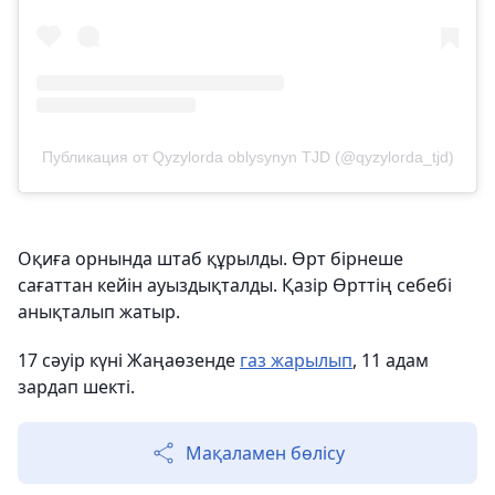
Публикация от Qyzylorda oblysynyn TJD (@qyzylorda_tjd)
Оқиға орнында штаб құрылды. Өрт бірнеше
сағаттан кейін ауыздықталды. Қазір Өрттің себебі
анықталып жатыр.
17 сәуір күні Жаңаөзенде
газ жарылып
, 11 адам
зардап шекті.
Мақаламен бөлісу