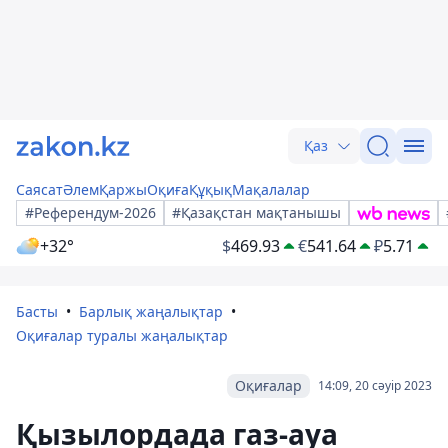
Қаз
Саясат
Әлем
Қаржы
Оқиға
Құқық
Мақалалар
#Референдум-2026
#Қазақстан мақтанышы
+32°
$
469.93
€
541.64
₽
5.71
Басты
Барлық жаңалықтар
Оқиғалар туралы жаңалықтар
Оқиғалар
14:09, 20 сәуір 2023
Қызылордада газ-ауа