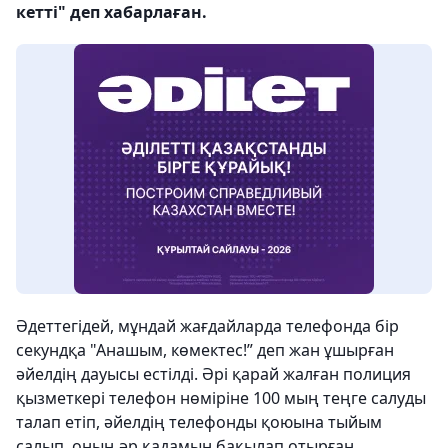
кетті" деп хабарлаған.
Әдеттегідей, мұндай жағдайларда телефонда бір
секундқа "Анашым, көмектес!” деп жан ұшырған
әйелдің дауысы естілді. Әрі қарай жалған полиция
қызметкері телефон нөміріне 100 мың теңге салуды
талап етіп, әйелдің телефонды қоюына тыйым
салып, оның әр қадамын бақылап отырған.