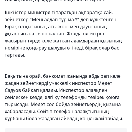
Ішкі істер министрлігі таратқан ақпаратқа сай,
зейнеткер "Мені алдап тұр ма?!" деп күдіктенген.
Бірақ ол қызының аты-жөні мен дауысының
ұқсастығына сеніп қалған. Жолда ол екі рет
жасырын түрде келе жатқан адамдардан қызының
нөміріне қоңырау шалуды өтінеді, бірақ олар бас
тартады.
Бақытына орай, банкомат жанында абдырап келе
жақан зейнеткерді учаскелік инспектор Медет
Садуов байқап қалады. Инспектор алаяқпен
сөйлескен кезде, әлгі қу телефонды тезірек қоюға
тырысады. Медет сол бойда зейнеткердің қызына
хабарласады. Сөйтіп телефон алаяқтығының
құрбаны бола жаздаған әйелдің көңілі жай табады.