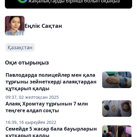
жаңалықтарды бірінші болып оқыңыз
Еңлік Сақтан
Қазақстан
Оқи отырыңыз
Павлодарда полицейлер мен қала
тұрғыны зейнеткерді алаяқтардан
құтқарып қалды
09:37, 02 желтоқсан 2025
Алаяқ Хромтау тұрғынын 7 млн
теңгеге алдап соқты
16:39, 16 қыркүйек 2022
Семейде 5 жасар бала бауырларын
құтқарып қалды