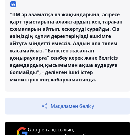
"ІІМ әр азаматқа өз жақындарына, әсіресе
қарт туыстарына алаяқтардың кең тараған
схемаларын айтып, ескертуді сұрайды. Сіз
өзіңіздің құпия деректеріңізді ешкімге
айтуға міндетті емессіз. Алдын-ала төлем
жасамайсыз. "Банктен жасалған
қоңырауларға" сенбеу керек және белгісіз
адамдардың қысымымен ақша аударуға
болмайды", - делінген ішкі істер
министрлігінің хабарламасында.
Мақаламен бөлісу
Google-ға қосылып,