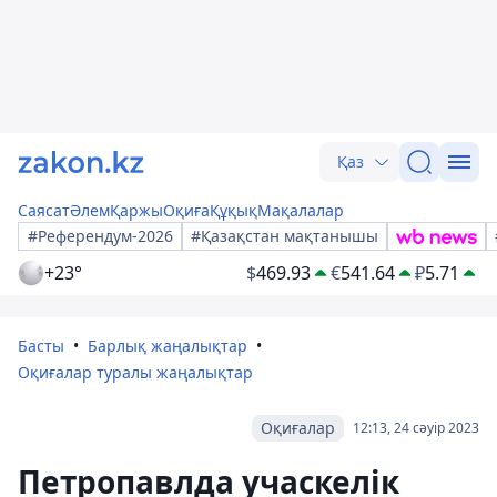
Қаз
Саясат
Әлем
Қаржы
Оқиға
Құқық
Мақалалар
#Референдум-2026
#Қазақстан мақтанышы
+23°
$
469.93
€
541.64
₽
5.71
Басты
Барлық жаңалықтар
Оқиғалар туралы жаңалықтар
Оқиғалар
12:13, 24 сәуір 2023
Петропавлда учаскелік