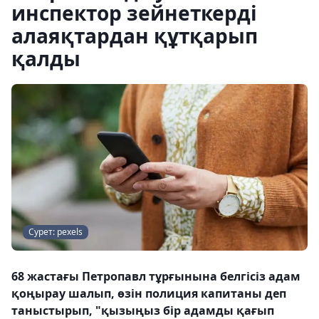
инспектор зейнеткерді
алаяқтардан құтқарып
қалды
Сурет: pexels
68 жастағы Петропавл тұрғынына белгісіз адам
қоңырау шалып, өзін полиция капитаны деп
таныстырып, "қызыңыз бір адамды қағып