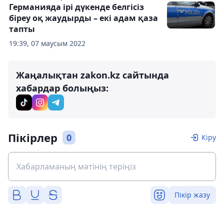
Германияда ірі дүкенде белгісіз
біреу оқ жаудырды – екі адам қаза
тапты
19:39, 07 маусым 2022
Жаңалықтан zakon.kz сайтында
хабардар болыңыз:
Пікірлер
0
Кіру
Пікір жазу