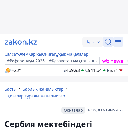
Қаз
Саясат
Әлем
Қаржы
Оқиға
Құқық
Мақалалар
#Референдум-2026
#Қазақстан мақтанышы
+22°
$
469.93
€
541.64
₽
5.71
Басты
Барлық жаңалықтар
Оқиғалар туралы жаңалықтар
Оқиғалар
16:29, 03 мамыр 2023
Сербия мектебіндегі