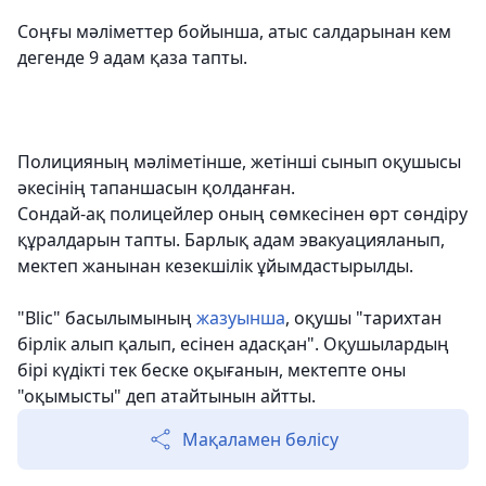
Соңғы мәліметтер бойынша, атыс салдарынан кем
дегенде 9 адам қаза тапты.
Полицияның мәліметінше, жетінші сынып оқушысы
әкесінің тапаншасын қолданған.
Сондай-ақ полицейлер оның сөмкесінен өрт сөндіру
құралдарын тапты. Барлық адам эвакуацияланып,
мектеп жанынан кезекшілік ұйымдастырылды.
"Blic" басылымының
жазуынша
, оқушы "тарихтан
бірлік алып қалып, есінен адасқан". Оқушылардың
бірі күдікті тек беске оқығанын, мектепте оны
"оқымысты" деп атайтынын айтты.
Мақаламен бөлісу