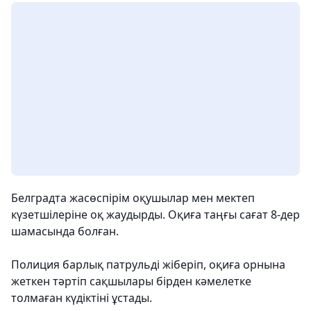
Белградта жасөспірім оқушылар мен мектеп
күзетшілеріне оқ жаудырды. Оқиға таңғы сағат 8-дер
шамасында болған.
Полиция барлық патрульді жіберіп, оқиға орнына
жеткен тәртіп сақшылары бірден кәмелетке
толмаған күдіктіні ұстады.