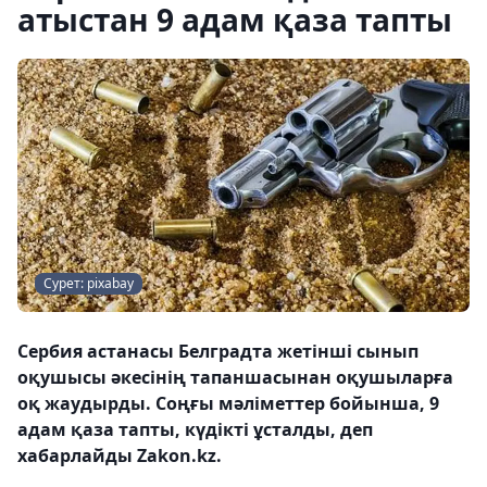
атыстан 9 адам қаза тапты
Сурет: pixabay
Сербия астанасы Белградта жетінші сынып
оқушысы әкесінің тапаншасынан оқушыларға
оқ жаудырды. Соңғы мәліметтер бойынша, 9
адам қаза тапты, күдікті ұсталды, деп
хабарлайды Zakon.kz.