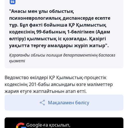
"Анасы мен ұлы облыстық
психоневрологиялық диспансерде есепте
тұр. Бұл факті бойынша ҚР Қылмыстық
кодексінің 99-бабының 1-бөлігімен (Адам
өлтіру) қылмыстық іс қозғалды. Қазіргі
уақытта тергеу амалдары жүріп жатыр".
Қарағанды ​​облысы полиция департаментінің баспасөз
қызметі
Ведомство өкілдері ҚР Қылмыстық-процестік
кодексінің 201-бабы аясындағы өзге мәліметтер
жария етуге жатпайтынын атап өтті.
Мақаламен бөлісу
Google-ға қосылып,