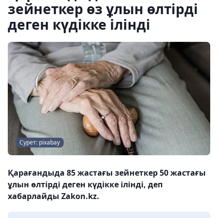
зейнеткер өз ұлын өлтірді
деген күдікке ілінді
Сурет: pixabay
Қарағандыда 85 жастағы зейнеткер 50 жастағы
ұлын өлтірді деген күдікке ілінді, деп
хабарлайды Zakon.kz.