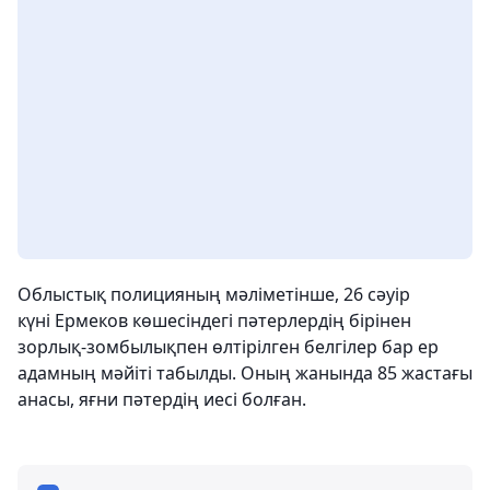
Облыстық полицияның мәліметінше, 26 сәуір
күні Ермеков көшесіндегі пәтерлердің бірінен
зорлық-зомбылықпен өлтірілген белгілер бар ер
адамның мәйіті табылды. Оның жанында 85 жастағы
анасы, яғни пәтердің иесі болған.