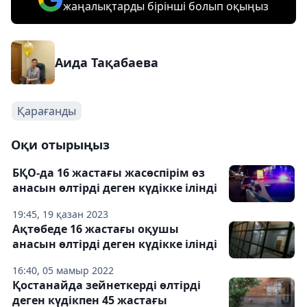
жаңалықтарды бірінші болып оқыңыз
Аида Тақабаева
Қарағанды
Оқи отырыңыз
БҚО-да 16 жастағы жасөспірім өз
анасын өлтірді деген күдікке ілінді
19:45, 19 қазан 2023
Ақтөбеде 16 жастағы оқушы
анасын өлтірді деген күдікке ілінді
16:40, 05 мамыр 2022
Қостанайда зейнеткерді өлтірді
деген күдікпен 45 жастағы