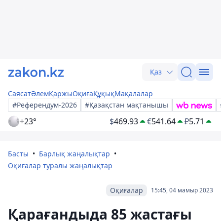
Қаз
Саясат
Әлем
Қаржы
Оқиға
Құқық
Мақалалар
#Референдум-2026
#Қазақстан мақтанышы
+23°
$
469.93
€
541.64
₽
5.71
Басты
Барлық жаңалықтар
Оқиғалар туралы жаңалықтар
Оқиғалар
15:45, 04 мамыр 2023
Қарағандыда 85 жастағы