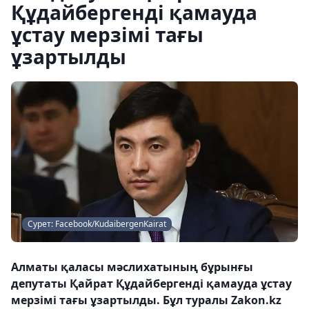
Құдайбергенді қамауда
ұстау мерзімі тағы
ұзартылды
Сурет: Facebook/KudaibergenKairat
Алматы қаласы мәслихатының бұрынғы
депутаты Қайрат Құдайбергенді қамауда ұстау
мерзімі тағы ұзартылды. Бұл туралы Zakon.kz