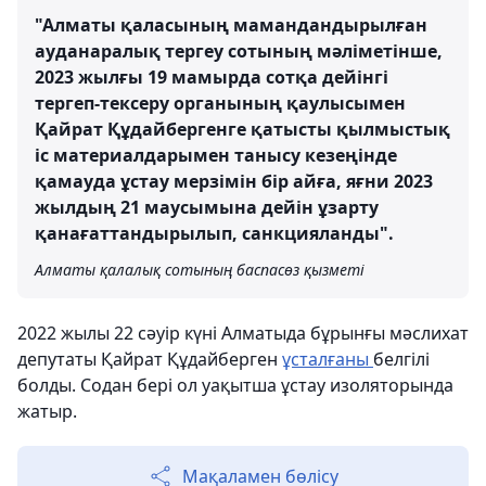
"Алматы қаласының мамандандырылған
ауданаралық тергеу сотының мәліметінше,
2023 жылғы 19 мамырда сотқа дейінгі
тергеп-тексеру органының қаулысымен
Қайрат Құдайбергенге қатысты қылмыстық
іс материалдарымен танысу кезеңінде
қамауда ұстау мерзімін бір айға, яғни 2023
жылдың 21 маусымына дейін ұзарту
қанағаттандырылып, санкцияланды".
Алматы қалалық сотының баспасөз қызметі
2022 жылы 22 сәуір күні Алматыда бұрынғы мәслихат
депутаты Қайрат Құдайберген
ұсталғаны
белгілі
болды. Содан бері ол уақытша ұстау изоляторында
жатыр.
Мақаламен бөлісу