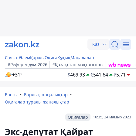
Қаз
Саясат
Әлем
Қаржы
Оқиға
Құқық
Мақалалар
#Референдум-2026
#Қазақстан мақтанышы
+31°
$
469.93
€
541.64
₽
5.71
Басты
Барлық жаңалықтар
Оқиғалар туралы жаңалықтар
Оқиғалар
16:35, 24 мамыр 2023
Экс-депутат Қайрат