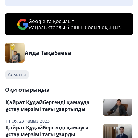
Google-ға қосылып,
жаңалықтарды бірінші болып оқыңыз
Аида Тақабаева
Алматы
Оқи отырыңыз
Қайрат Құдайбергенді қамауда
ұстау мерзімі тағы ұзартылды
11:06, 23 тамыз 2023
Қайрат Құдайбергенді қамауға
ұстау мерзімі тағы ұзарды