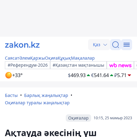
Қаз
Саясат
Әлем
Қаржы
Оқиға
Құқық
Мақалалар
#Референдум-2026
#Қазақстан мақтанышы
+33°
$
469.93
€
541.64
₽
5.71
Басты
Барлық жаңалықтар
Оқиғалар туралы жаңалықтар
Оқиғалар
10:15, 25 мамыр 2023
Ақтауда әкесінің үш