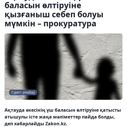
баласын өлтіруіне
қызғаныш себеп болуы
мүмкін – прокуратура
Сурет: pixabay
Ақтауда әкесінің үш баласын өлтіруіне қатысты
атышулы істе жаңа мәліметтер пайда болды,
деп хабарлайды Zakon.kz.