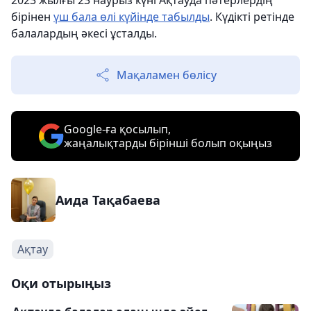
2023 жылғы 23 наурыз күні Ақтауда пәтерлердің
бірінен
үш бала өлі күйінде табылды
. Күдікті ретінде
балалардың әкесі ұсталды.
Мақаламен бөлісу
Google-ға қосылып,
жаңалықтарды бірінші болып оқыңыз
Аида Тақабаева
Ақтау
Оқи отырыңыз