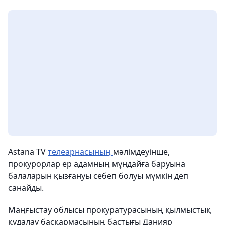
Astana TV
телеарнасының
мәлімдеуінше,
прокурорлар ер адамның мұндайға баруына
балаларын қызғануы себеп болуы мүмкін деп
санайды.
Маңғыстау облысы прокуратурасының қылмыстық
қудалау басқармасының бастығы Данияр