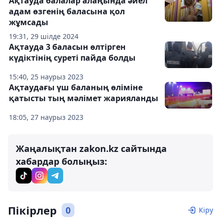
Ақтауда балалар алаңында әйел
адам өзгенің баласына қол
жұмсады
19:31, 29 шілде 2024
Ақтауда 3 баласын өлтірген
күдіктінің суреті пайда болды
15:40, 25 наурыз 2023
Ақтаудағы үш баланың өліміне
қатысты тың мәлімет жарияланды
18:05, 27 наурыз 2023
Жаңалықтан zakon.kz сайтында
хабардар болыңыз:
Пікірлер
0
Кіру