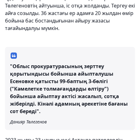
Төлегеновтің айтуынша, іс отқа жолданды. Тергеу екі
айға созылды. 36 жастағы ер адамға 20 жылдан өмір
бойына бас бостандығынан айыру жазасы
тағайындалуы мүмкін.
"Облыс прокуратурасының зерттеу
қорытындысы бойынша айыпталушы
Есеновке қатысты 99-баптың 3-бөлігі
("Кәмелетке толмағандарды өлтіру")
бойынша айыптау актісі жасалып, сотқа
жіберілді. Кінәлі адамның әрекетіне бағаны
сот береді".
Данияр Төлегенов