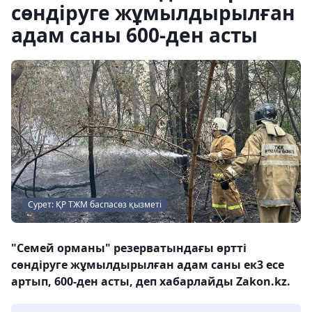
сөндіруге жұмылдырылған
адам саны 600-ден асты
Сурет: ҚР ТЖМ баспасөз қызметі
"Семей орманы" резерватындағы өртті
сөндіруге жұмылдырылған адам саны ек3 есе
артып, 600-ден асты, деп хабарлайды Zakon.kz.