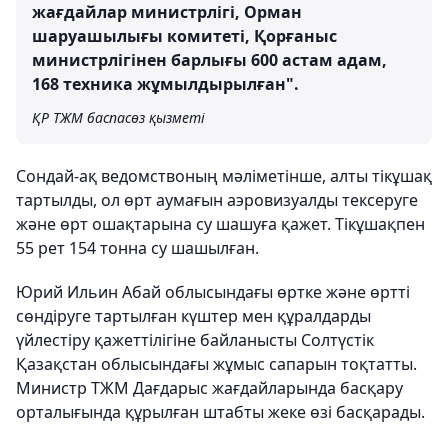
жағдайлар министрлігі, Орман
шаруашылығы комитеті, Қорғаныс
министрлігінен барлығы 600 астам адам,
168 техника жұмылдырылған".
ҚР ТЖМ баспасөз қызметі
Сондай-ақ ведомствоның мәліметінше, алты тікұшақ
тартылды, ол өрт аумағын аэровизуалды тексеруге
және өрт ошақтарына су шашуға қажет. Тікұшақпен
55 рет 154 тонна су шашылған.
Юрий Ильин Абай облысындағы өртке және өртті
сөндіруге тартылған күштер мен құралдарды
үйлестіру қажеттілігіне байланысты Солтүстік
Қазақстан облысындағы жұмыс сапарын тоқтатты.
Министр ТЖМ Дағдарыс жағдайларында басқару
орталығында құрылған штабты жеке өзі басқарады.