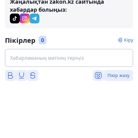
Жаңалықтан zakon.kz сайтында
хабардар болыңыз:
Пікірлер
0
Кіру
Пікір жазу