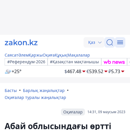
Қаз
Саясат
Әлем
Қаржы
Оқиға
Құқық
Мақалалар
#Референдум-2026
#Қазақстан мақтанышы
+25°
$
467.48
€
539.52
₽
5.73
Басты
Барлық жаңалықтар
Оқиғалар туралы жаңалықтар
Оқиғалар
14:31, 09 маусым 2023
Абай облысындағы өртті