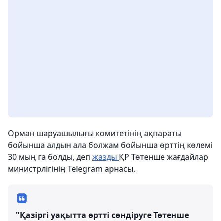
Орман шаруашылығы комитетінің ақпараты
бойынша алдын ала болжам бойынша өрттің көлемі
30 мың га болды, деп
жазды
ҚР Төтенше жағдайлар
министрлігінің Telegram арнасы.
"Қазіргі уақытта өртті сөндіруге Төтенше