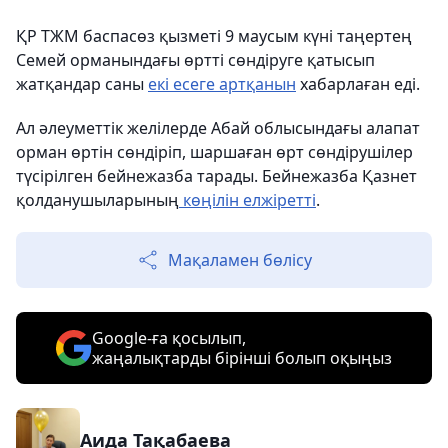
ҚР ТЖМ баспасөз қызметі 9 маусым күні таңертең
Семей орманындағы өртті сөндіруге қатысып
жатқандар саны
екі есеге артқанын
хабарлаған еді.
Ал әлеуметтік желілерде Абай облысындағы алапат
орман өртін сөндіріп, шаршаған өрт сөндірушілер
түсірілген бейнежазба тарады. Бейнежазба Қазнет
қолданушыларының
көңілін елжіретті
.
Мақаламен бөлісу
Google-ға қосылып,
жаңалықтарды бірінші болып оқыңыз
Аида Тақабаева