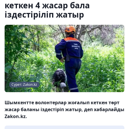
кеткен 4 жасар бала
іздестіріліп жатыр
Сурет: Zakon.kz
Шымкентте волонтерлар жоғалып кеткен төрт
жасар баланы іздестіріп жатыр, деп хабарлайды
Zakon.kz.