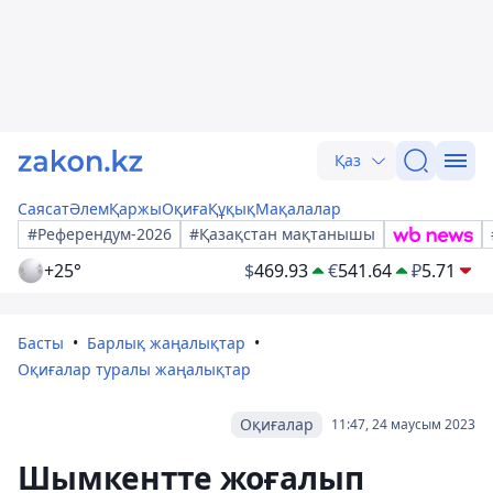
Қаз
Саясат
Әлем
Қаржы
Оқиға
Құқық
Мақалалар
#Референдум-2026
#Қазақстан мақтанышы
+25°
$
469.93
€
541.64
₽
5.71
Басты
Барлық жаңалықтар
Оқиғалар туралы жаңалықтар
Оқиғалар
11:47, 24 маусым 2023
Шымкентте жоғалып