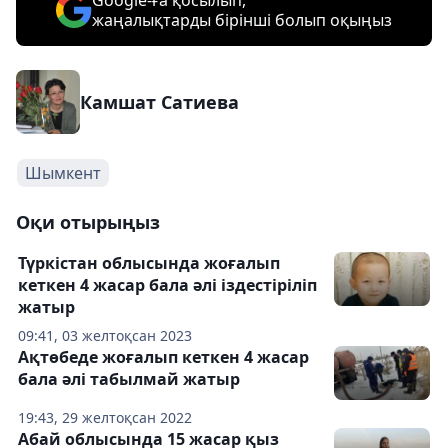
Google-ға қосылып,
жаңалықтарды бірінші болып оқыңыз
Камшат Сатиева
Шымкент
Оқи отырыңыз
Түркістан облысында жоғалып
кеткен 4 жасар бала әлі іздестіріліп
жатыр
09:41, 03 желтоқсан 2023
Ақтөбеде жоғалып кеткен 4 жасар
бала әлі табылмай жатыр
19:43, 29 желтоқсан 2022
Абай облысында 15 жасар қыз