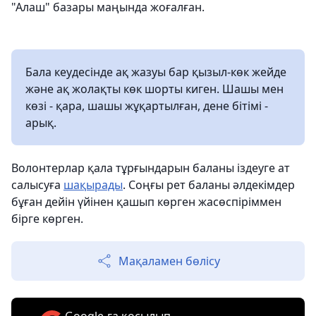
"Алаш" базары маңында жоғалған.
Бала кеудесінде ақ жазуы бар қызыл-көк жейде
және ақ жолақты көк шорты киген. Шашы мен
көзі - қара, шашы жұқартылған, дене бітімі -
арық.
Волонтерлар қала тұрғындарын баланы іздеуге ат
салысуға
шақырады
. Соңғы рет баланы әлдекімдер
бұған дейін үйінен қашып көрген жасөспіріммен
бірге көрген.
Мақаламен бөлісу