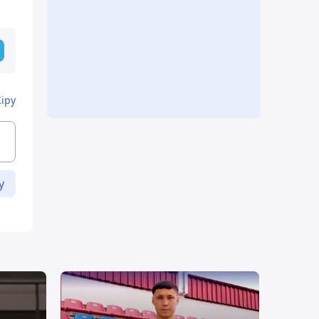
Кіру
у