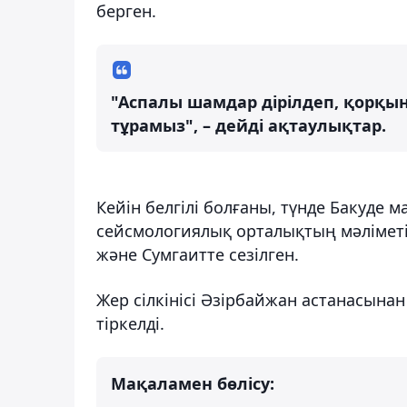
берген.
"Аспалы шамдар дірілдеп, қорқын
тұрамыз", – дейді ақтаулықтар.
Кейін белгілі болғаны, түнде Бакуде ма
сейсмологиялық орталықтың мәліметі
және Сумгаитте сезілген.
Жер сілкінісі Әзірбайжан астанасын
тіркелді.
Мақаламен бөлісу: