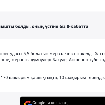
ышты болды, оның үстіне біз 8-қабатта
гнитудасы 5,5 болатын жер сілкінісі тіркелді. Ұлт
нше, жерасты дүмпулері Бакуде, Апшерон түбегін
ан 170 шақырым қашықтықта, 10 шақырым тереңдік
Google-ға қосылып,