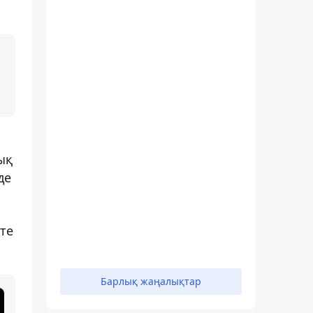
тық
де
те
Барлық жаңалықтар