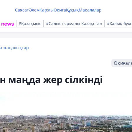
Саясат
Әлем
Қаржы
Оқиға
Құқық
Мақалалар
#Қазақмыс
#Салыстырмалы Қазақстан
#Халық бухг
лы жаңалықтар
Оқиғал
н маңда жер сілкінді