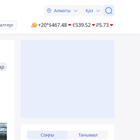
Алматы
Қаз
+20°
$
467.48
€
539.52
₽
5.73
алтері
ар
Соңғы
Танымал