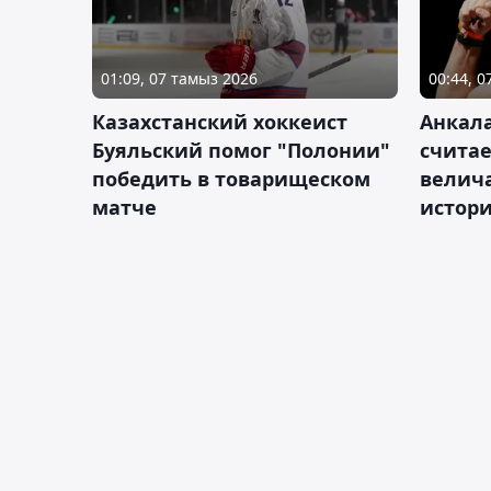
01:09, 07 тамыз 2026
00:44, 
Казахстанский хоккеист
Анкала
Буяльский помог "Полонии"
счита
победить в товарищеском
велич
матче
истор