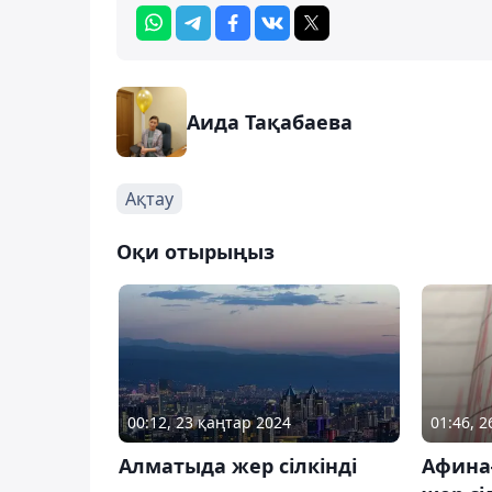
Аида Тақабаева
Ақтау
Оқи отырыңыз
00:12, 23 қаңтар 2024
01:46, 2
Алматыда жер сілкінді
Афина