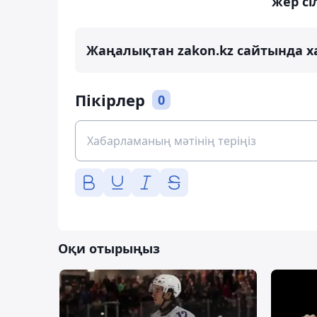
жер сі
Жаңалықтан zakon.kz сайтында х
Пікірлер
0
Оқи отырыңыз