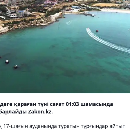
деге қараған түні сағат 01:03 шамасында
абарлайды Zakon.kz.
ң 17-шағын ауданында тұратын тұрғындар айтып