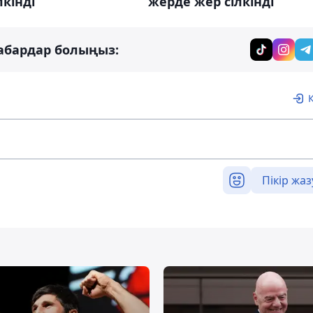
жерде жер сілкінді
лкінді
абардар болыңыз:
Пікір жаз