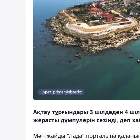
Сурет: primeminister.kz
Ақтау тұрғындары 3 шілдеден 4 шіл
жерасты дүмпулерін сезінді, деп х
Мән-жайды "Лада" порталына қаланы