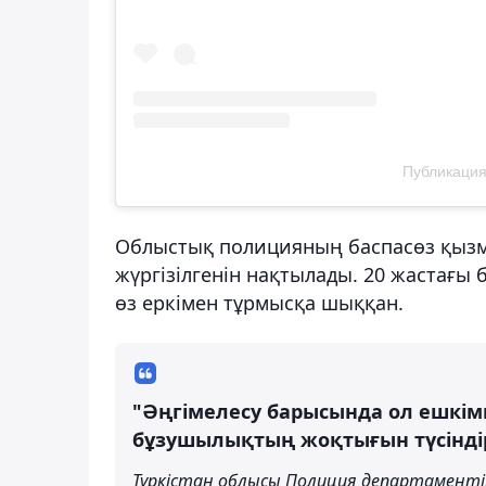
Публикация
Облыстық полицияның баспасөз қызме
жүргізілгенін нақтылады. 20 жастағ
өз еркімен тұрмысқа шыққан.
"Әңгімелесу барысында ол ешкі
бұзушылықтың жоқтығын түсіндір
Түркістан облысы Полиция департаментін