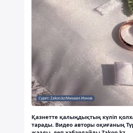
Сурет: Zakon.kz/Михаил Ионов
Қазнетте қалыңдықтың күліп қолха
тарады. Видео авторы оқиғаның Тү
жазды, деп хабарлайды Zakon.kz.