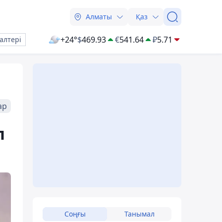
Алматы
Қаз
+24°
$
469.93
€
541.64
₽
5.71
алтері
ар
п
Соңғы
Танымал