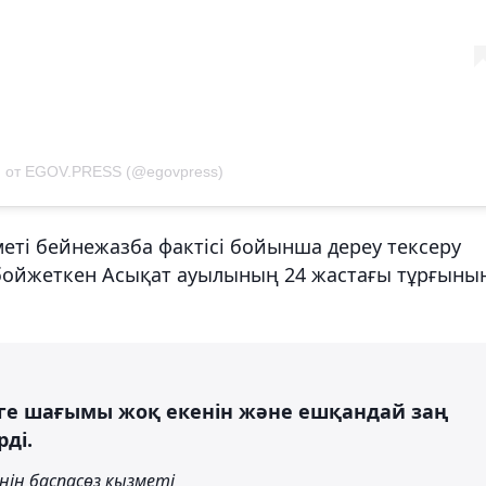
 от EGOV.PRESS (@egovpress)
ті бейнежазба фактісі бойынша дереу тексеру
ы бойжеткен Асықат ауылының 24 жастағы тұрғыны
мге шағымы жоқ екенін және ешқандай заң
ді.
ің баспасөз қызметі