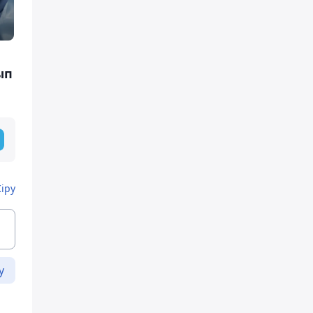
ып
Кіру
у