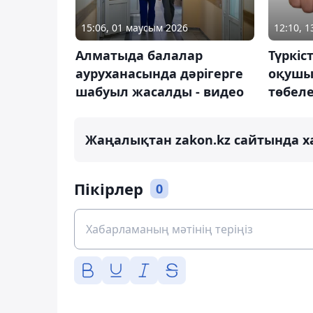
15:06, 01 маусым 2026
12:10, 
Алматыда балалар
Түркіс
ауруханасында дәрігерге
оқушы
шабуыл жасалды - видео
төбел
Жаңалықтан zakon.kz сайтында х
Пікірлер
0