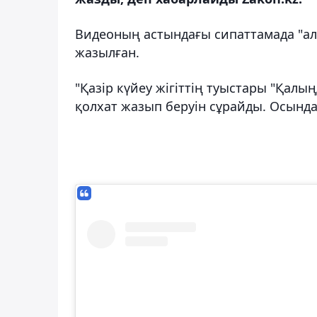
Видеоның астындағы сипаттамада "алы
жазылған.
"Қазір күйеу жігіттің туыстары "Қа
қолхат жазып беруін сұрайды. Осындай