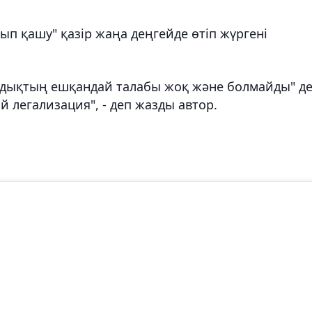
п қашу" қазір жаңа деңгейде өтіп жүргені
лыңдықтың ешқандай талабы жоқ және болмайды" д
 легализация", - деп жазды автор.