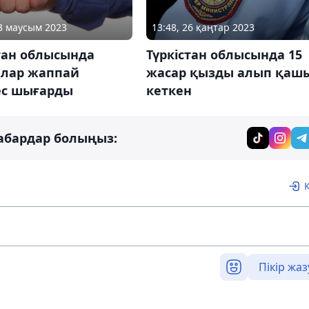
13 маусым 2023
13:48, 26 қаңтар 2023
тан облысында
Түркістан облысында 15
лар жаппай
жасар қызды алып қаш
ес шығарды
кеткен
абардар болыңыз:
Пікір жаз