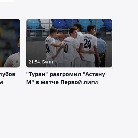
21:54, Бүгін
лубов
"Туран" разгромил "Астану
м
М" в матче Первой лиги