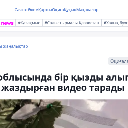
Саясат
Әлем
Қаржы
Оқиға
Құқық
Мақалалар
#Қазақмыс
#Салыстырмалы Қазақстан
#Халық бухг
лы жаңалықтар
Оқиғал
 облысында бір қызды алы
 жаздырған видео тарады