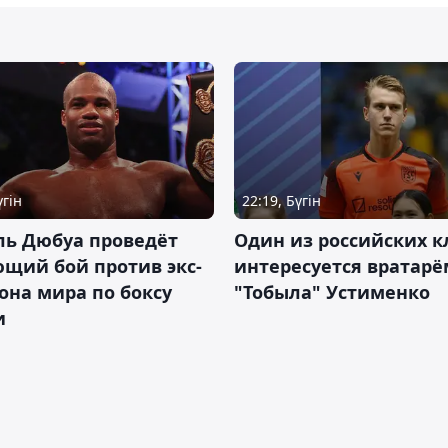
үгін
22:19, Бүгін
ль Дюбуа проведёт
Один из российских к
щий бой против экс-
интересуется вратарё
на мира по боксу
"Тобыла" Устименко
и