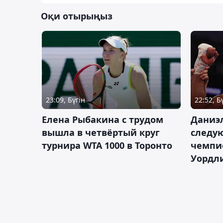
Оқи отырыңыз
23:09, Бүгін
22:52, Б
Елена Рыбакина с трудом
Даниэ
вышла в четвёртый круг
следую
турнира WTA 1000 в Торонто
чемпио
Уордл