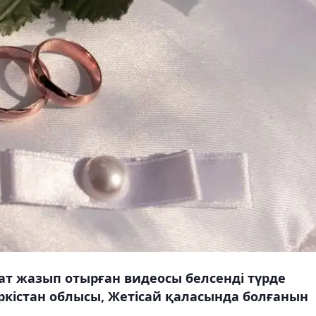
т жазып отырған видеосы белсенді түрде
ркістан облысы, Жетісай қаласында болғанын