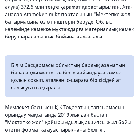
алуға) 372,6 млн теңге қаражат қарастырылған. Ата-
аналар Atamekenim.kz порталының "Мектепке жол"
батырмасына өз өтініштерін беруде. Облыс
көлемінде көмекке мұқтаждарға материалдық көмек
беру шаралары жыл бойына жалғасады.
Білім басқармасы облыстың барлық азаматын
балаларды мектепке бірге дайындауға көмек
қолын созып, аталған іс-шараға бір кісідей ат
салысуға шақырады.
Мемлекет басшысы Қ.К.Тоқаевтың тапсырмасын
орындау мақсатында 2019 жылдан бастап
"Мектепке жол" қайырымдылық акциясы жыл бойы
өтетін форматқа ауыстырылғаны белгілі.