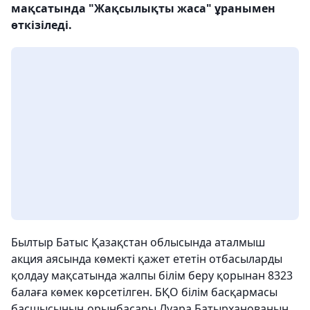
мақсатында "Жақсылықты жаса" ұранымен
өткізіледі.
Былтыр Батыс Қазақстан облысында аталмыш
акция аясында көмекті қажет ететін отбасыларды
қолдау мақсатында жалпы білім беру қорынан 8323
балаға көмек көрсетілген. БҚО білім басқармасы
басшысының орынбасары Луара Батырханованың