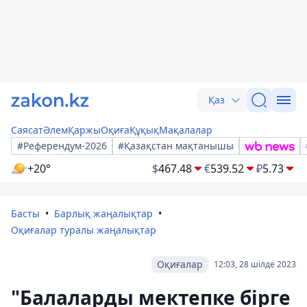
Қаз
Саясат
Әлем
Қаржы
Оқиға
Құқық
Мақалалар
#Референдум-2026
#Қазақстан мақтанышы
+20°
$
467.48
€
539.52
₽
5.73
Басты
Барлық жаңалықтар
Оқиғалар туралы жаңалықтар
Оқиғалар
12:03, 28 шілде 2023
"Балаларды мектепке бірге