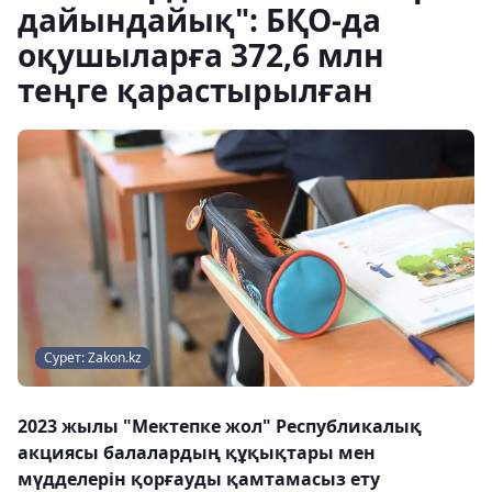
дайындайық": БҚО-да
оқушыларға 372,6 млн
теңге қарастырылған
Сурет: Zakon.kz
2023 жылы "Мектепке жол" Республикалық
акциясы балалардың құқықтары мен
мүдделерін қорғауды қамтамасыз ету