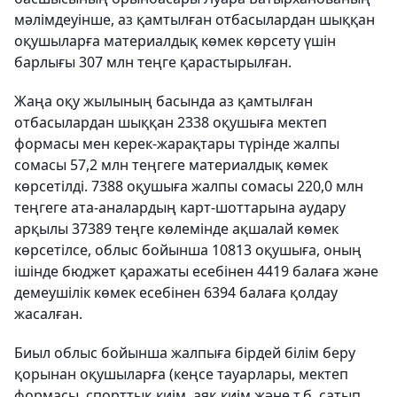
мәлімдеуінше, аз қамтылған отбасылардан шыққан
оқушыларға материалдық көмек көрсету үшін
барлығы 307 млн теңге қарастырылған.
Жаңа оқу жылының басында аз қамтылған
отбасылардан шыққан 2338 оқушыға мектеп
формасы мен керек-жарақтары түрінде жалпы
сомасы 57,2 млн теңгеге материалдық көмек
көрсетілді. 7388 оқушыға жалпы сомасы 220,0 млн
теңгеге ата-аналардың карт-шоттарына аудару
арқылы 37389 теңге көлемінде ақшалай көмек
көрсетілсе, облыс бойынша 10813 оқушыға, оның
ішінде бюджет қаражаты есебінен 4419 балаға және
демеушілік көмек есебінен 6394 балаға қолдау
жасалған.
Биыл облыс бойынша жалпыға бірдей білім беру
қорынан оқушыларға (кеңсе тауарлары, мектеп
формасы, спорттық киім, аяқ киім және т.б. сатып