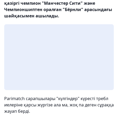
қазіргі чемпион "Манчестер Сити" және
Чемпионшиптен оралған "Бёрнли" арасындағы
шайқасымен ашылады.
Parimatch сарапшылары "күлгіндер" күресті требл
иелеріне қарсы жүргізе ала ма, жоқ па деген сұраққа
жауап берді.