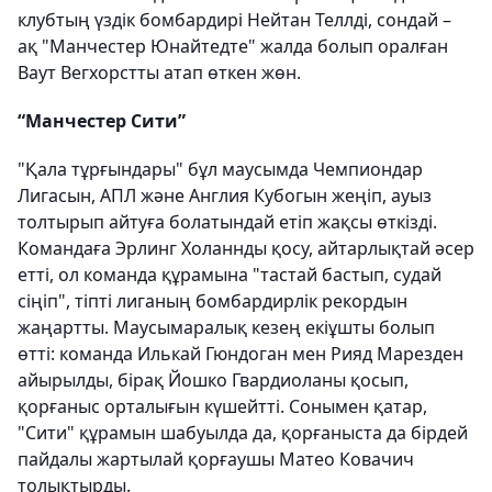
клубтың үздік бомбардирі Нейтан Теллді, сондай –
ақ "Манчестер Юнайтедте" жалда болып оралған
Ваут Вегхорстты атап өткен жөн.
“Манчестер Сити”
"Қала тұрғындары" бұл маусымда Чемпиондар
Лигасын, АПЛ және Англия Кубогын жеңіп, ауыз
толтырып айтуға болатындай етіп жақсы өткізді.
Командаға Эрлинг Холаннды қосу, айтарлықтай әсер
етті, ол команда құрамына "тастай бастып, судай
сіңіп", тіпті лиганың бомбардирлік рекордын
жаңартты. Маусымаралық кезең екіұшты болып
өтті: команда Илькай Гюндоган мен Рияд Марезден
айырылды, бірақ Йошко Гвардиоланы қосып,
қорғаныс орталығын күшейтті. Сонымен қатар,
"Сити" құрамын шабуылда да, қорғаныста да бірдей
пайдалы жартылай қорғаушы Матео Ковачич
толықтырды.