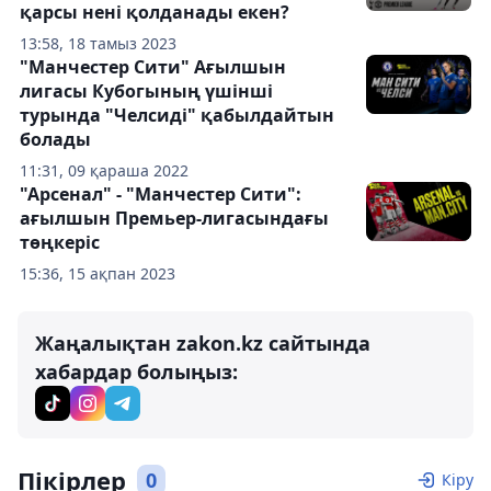
қарсы нені қолданады екен?
13:58, 18 тамыз 2023
"Манчестер Сити" Ағылшын
лигасы Кубогының үшінші
турында "Челсиді" қабылдайтын
болады
11:31, 09 қараша 2022
"Арсенал" - "Манчестер Сити":
ағылшын Премьер-лигасындағы
төңкеріс
15:36, 15 ақпан 2023
Жаңалықтан zakon.kz сайтында
хабардар болыңыз:
Пікірлер
0
Кіру