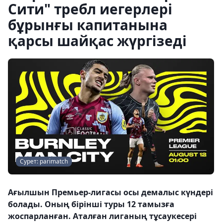
Сити" требл иегерлері
бұрынғы капитанына
қарсы шайқас жүргізеді
Сурет: parimatch
Ағылшын Премьер-лигасы осы демалыс күндері
болады. Оның бірінші туры 12 тамызға
жоспарланған. Аталған лиганың тұсаукесері