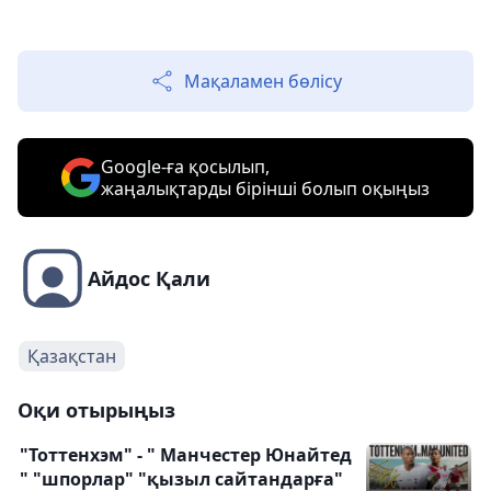
Мақаламен бөлісу
Google-ға қосылып,
жаңалықтарды бірінші болып оқыңыз
Айдос Қали
Қазақстан
Оқи отырыңыз
"Тоттенхэм" - " Манчестер Юнайтед
" "шпорлар" "қызыл сайтандарға"