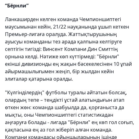
“Бёрнли”
Ланкаширден келген команда Чемпионшиптегі
маусымынан кейін, 21/22 науқанында ұшып кеткен
Премьер-лигаға оралуда. Жаттықтырушының
ауысуы команданы тез арада қалпына келтіруге
септігін тигізді: Винсент Компани Дин Смиттің
орнына келді. Нәтиже көп күттірмеді: "Бёрнли"
екінші дивизионды ең жақын бәсекелесінен 10 ұпай
айырмашылығымен жеңіп, бір жылдан кейін
элиталар қатарына оралды.
"Күлгінділердің" футболы туралы айтатын болсақ,
олардың тепе – теңдікті ұстай алатындығын атап
өткен жөн: команда шабуылда да, қорғаныста да
мықты, оны Чемпионшиптегі статистикадан
аңғаруға болады - лигада "Бёрнли" ең көп гол соғып,
қақпасына ең аз гол жіберіп алған команда.
Компани командасы ойыншыларының ішінде