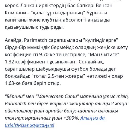
керек. Ланкаширліктердің бас бапкері Венсан
Компани – "қала тұрғындарының" бұрынғы
капитаны және клубтың абсолютті аңызы да
қызығушылық тудырады.
Алайда, Parimatch сарапшылары "күлгінділерге"
бірде-бір мүмкіндік бермейді: олардың жеңіске жету
коэффициенті 9.70-ке теңестірілсе, "Ман Ситиге"
1.32 коэффициенті ұсынылған . Сондай-ақ,
сарапшылар шабуылдаушы футбол болады деп
болжайды: "тотал 2,5-тен жоғары" нәтижесін олар
1.63-ке баға беріп отыр.
"Бёрнли" мен "Манчестер Сити" матчына ұтыс тігіп,
Parimatch-пен бірге жарқын эмоциялар алыңыз! Жаңа
ойыншылар үшін арнайы бонус-шотты алғашқы
толықтырғаныңыз үшін +300%.
Алыңыз да,
игілігіңізге жұмсаңыз!