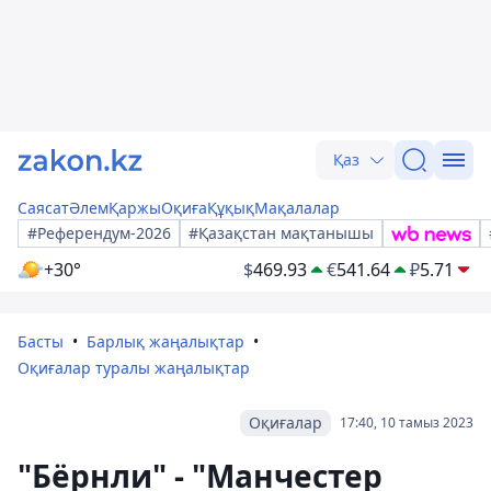
Қаз
Саясат
Әлем
Қаржы
Оқиға
Құқық
Мақалалар
#Референдум-2026
#Қазақстан мақтанышы
+30°
$
469.93
€
541.64
₽
5.71
Басты
Барлық жаңалықтар
Оқиғалар туралы жаңалықтар
Оқиғалар
17:40, 10 тамыз 2023
"Бёрнли" - "Манчестер