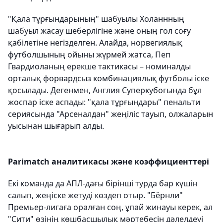
"Қала тұрғындарының" шабуылы Холаннның
шабуыл жасау шеберлігіне және оның гол соғу
қабілетіне негізделген. Алайда, норвегиялық
футболшының ойыны жүрмей жатса, Пеп
Гвардиоланың ерекше тактикасы – номиналды
орталық форвардсыз комбинациялық футболы іске
қосылады. Дегенмен, Англия Суперкубогында бұл
жоспар іске аспады: "қала тұрғындары" пенальти
сериясында "Арсеналдан" жеңіліс тауып, олжаларын
уысынан шығарып алды.
Parimatch аналитикасы және коэффициенттері
Екі команда да АПЛ-дағы бірінші турда бар күшін
салып, жеңіске жетуді көздеп отыр. "Бёрнли"
Премьер-лигаға оралған соң, ұпай жинауы керек, ал
"Сити" өзінің көшбасшылық мәртебесін дәлелдеуі