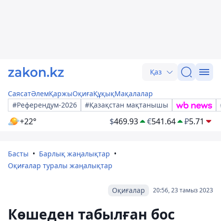
Қаз
Саясат
Әлем
Қаржы
Оқиға
Құқық
Мақалалар
#Референдум-2026
#Қазақстан мақтанышы
+22°
$
469.93
€
541.64
₽
5.71
Басты
Барлық жаңалықтар
Оқиғалар туралы жаңалықтар
Оқиғалар
20:56, 23 тамыз 2023
Көшеден табылған бос