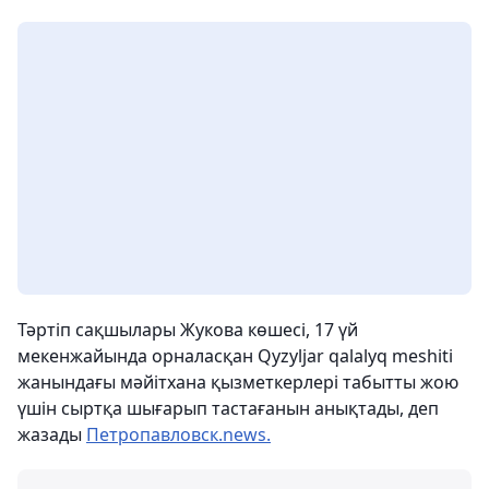
Тәртіп сақшылары Жукова көшесі, 17 үй
мекенжайында орналасқан Qyzyljar qalalyq meshiti
жанындағы мәйітхана қызметкерлері табытты жою
үшін сыртқа шығарып тастағанын анықтады, деп
жазады
Петропавловск.news.