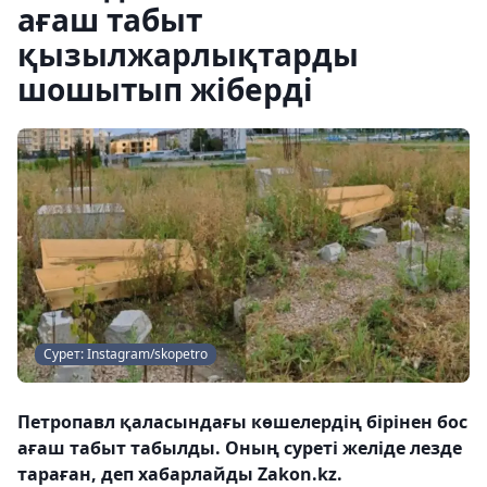
ағаш табыт
қызылжарлықтарды
шошытып жіберді
Сурет: Instagram/skopetro
Петропавл қаласындағы көшелердің бірінен бос
ағаш табыт табылды. Оның суреті желіде лезде
тараған, деп хабарлайды Zakon.kz.