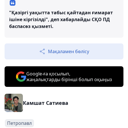
"Қазіргі уақытта табыс қайтадан ғимарат
ішіне кіргізілді", деп хабарлайды СҚО ПД
баспасөз қызметі.
Мақаламен бөлісу
Google-ға қосылып,
жаңалықтарды бірінші болып оқыңыз
Камшат Сатиева
Петропавл