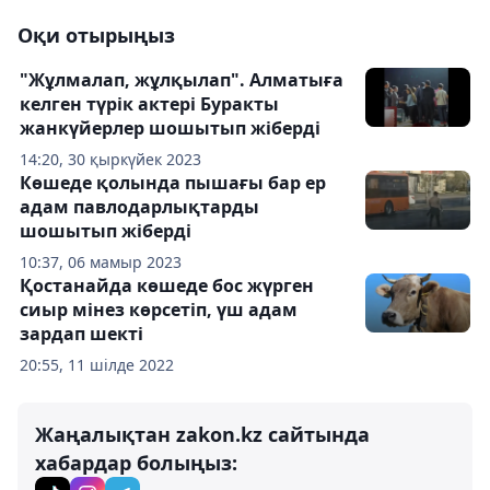
Оқи отырыңыз
"Жұлмалап, жұлқылап". Алматыға
келген түрік актері Буракты
жанкүйерлер шошытып жіберді
14:20, 30 қыркүйек 2023
Көшеде қолында пышағы бар ер
адам павлодарлықтарды
шошытып жіберді
10:37, 06 мамыр 2023
Қостанайда көшеде бос жүрген
сиыр мінез көрсетіп, үш адам
зардап шекті
20:55, 11 шілде 2022
Жаңалықтан zakon.kz сайтында
хабардар болыңыз: