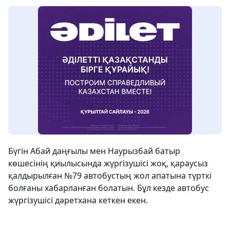
Бүгін Абай даңғылы мен Наурызбай батыр
көшесінің қиылысында жүргізушісі жоқ, қараусыз
қалдырылған №79 автобустың жол апатына түрткі
болғаны хабарланған болатын. Бұл кезде автобус
жүргізушісі дәретхана кеткен екен.