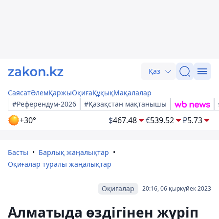
Қаз
Саясат
Әлем
Қаржы
Оқиға
Құқық
Мақалалар
#Референдум-2026
#Қазақстан мақтанышы
+30°
$
467.48
€
539.52
₽
5.73
Басты
Барлық жаңалықтар
Оқиғалар туралы жаңалықтар
Оқиғалар
20:16, 06 қыркүйек 2023
Алматыда өздігінен жүріп