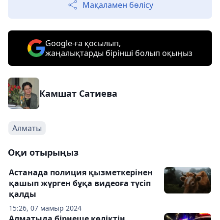
Мақаламен бөлісу
Google-ға қосылып,
жаңалықтарды бірінші болып оқыңыз
Камшат Сатиева
Алматы
Оқи отырыңыз
Астанада полиция қызметкерінен
қашып жүрген бұқа видеоға түсіп
қалды
15:26, 07 мамыр 2024
Алматыда бірнеше көліктің