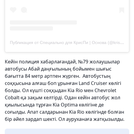
Публикация от Специально для КрисПи | Основа (@kris.p.original)
Кейін полиция хабарлағандай, №79 жолаушылар
автобусы Абай даңғылының бойымен шығыс
бағытта 84 метр артпен жүрген. Автобустың
соққысына алғаш боп ұрынған Land Cruiser көлігі
болды. Ол күшті соққыдан Kia Rio мен Chevrolet
Cobalt-қа зақым келтірді. Одан кейін автобус жол
қиылысында тұрған Kia Optima көлігіне де
соғылды. Апат салдарынан Kia Rio көлігінде болған
бір әйел зардап шекті. Ол ауруханаға жатқызылды.