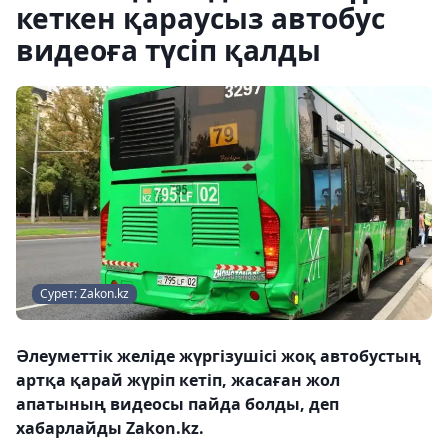
кеткен қараусыз автобус
видеоға түсіп қалды
Сурет: Zakon.kz
Әлеуметтік желіде жүргізушісі жоқ автобустың
артқа қарай жүріп кетіп, жасаған жол
апатының видеосы пайда болды, деп
хабарлайды Zakon.kz.