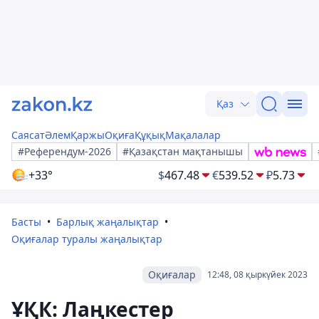
Қаз
Саясат
Әлем
Қаржы
Оқиға
Құқық
Мақалалар
#Референдум-2026
#Қазақстан мақтанышы
+33°
$
467.48
€
539.52
₽
5.73
Басты
Барлық жаңалықтар
Оқиғалар туралы жаңалықтар
Оқиғалар
12:48, 08 қыркүйек 2023
ҰҚК: Лаңкестер