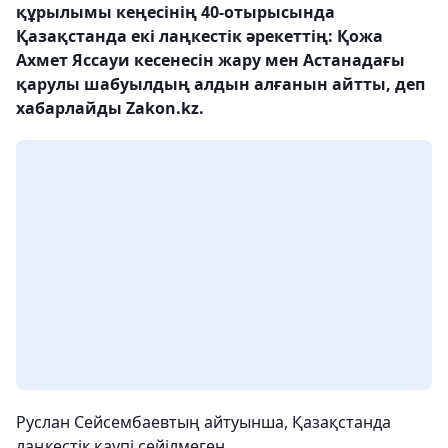
құрылымы кеңесінің 40-отырысында
Қазақстанда екі лаңкестік әрекеттің: Қожа
Ахмет Яссауи кесенесін жару мен Астанадағы
қарулы шабуылдың алдын алғанын айтты, деп
хабарлайды Zakon.kz.
Руслан Сейсембаевтың айтуынша, Қазақстанда
лаңкестік қаупі сейілмеген.