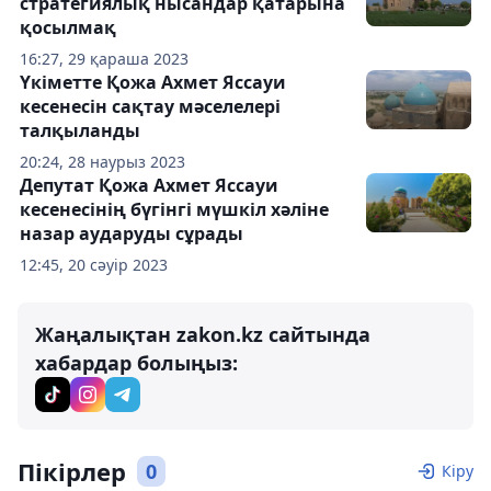
стратегиялық нысандар қатарына
қосылмақ
16:27, 29 қараша 2023
Үкіметте Қожа Ахмет Яссауи
кесенесін сақтау мәселелері
талқыланды
20:24, 28 наурыз 2023
Депутат Қожа Ахмет Яссауи
кесенесінің бүгінгі мүшкіл хәліне
назар аударуды сұрады
12:45, 20 сәуір 2023
Жаңалықтан zakon.kz сайтында
хабардар болыңыз:
Пікірлер
0
Кіру