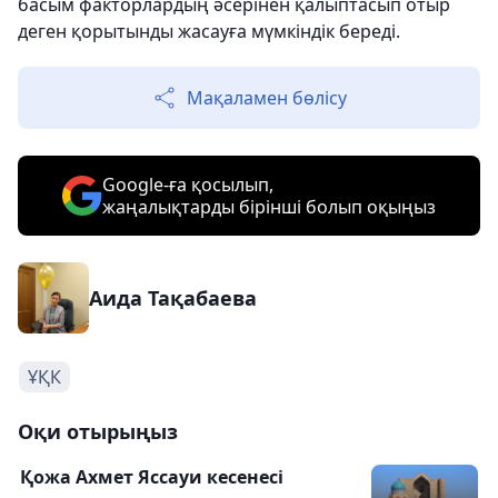
басым факторлардың әсерінен қалыптасып отыр
деген қорытынды жасауға мүмкіндік береді.
Мақаламен бөлісу
Google-ға қосылып,
жаңалықтарды бірінші болып оқыңыз
Аида Тақабаева
ҰҚК
Оқи отырыңыз
Қожа Ахмет Яссауи кесенесі