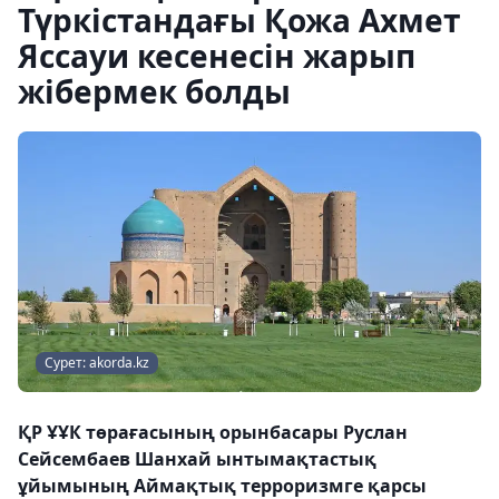
Түркістандағы Қожа Ахмет
Яссауи кесенесін жарып
жібермек болды
Сурет: akorda.kz
ҚР ҰҰК төрағасының орынбасары Руслан
Сейсембаев Шанхай ынтымақтастық
ұйымының Аймақтық терроризмге қарсы