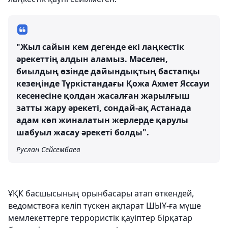
"Жыл сайын кем дегенде екі лаңкестік
әрекеттің алдын аламыз. Мәселен,
биылдың өзінде дайындықтың бастапқы
кезеңінде Түркістандағы Қожа Ахмет Яссауи
кесенесіне қолдан жасалған жарылғыш
затты жару әрекеті, сондай-ақ Астанада
адам көп жиналатын жерлерде қарулы
шабуыл жасау әрекеті болды".
Руслан Сейсембаев
ҰҚК басшысының орынбасары атап өткендей,
ведомствоға келіп түскен ақпарат ШЫҰ-ға мүше
мемлекеттерге террористік қауіптер бірқатар