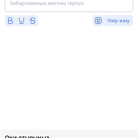
Пікір жазу
Оқи отырыңыз