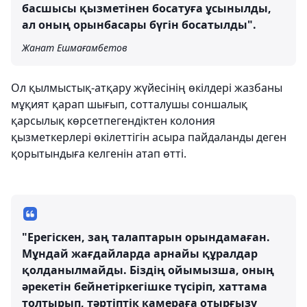
басшысы қызметінен босатуға ұсынылды,
ал оның орынбасары бүгін босатылды".
Жанат Ешмағамбетов
Ол қылмыстық-атқару жүйесінің өкілдері жазбаны
мұқият қарап шығып, сотталушы соншалық
қарсылық көрсетпегендіктен колония
қызметкерлері өкілеттігін асыра пайдаланды деген
қорытындыға келгенін атап өтті.
"Ерегіскен, заң талаптарын орындамаған.
Мұндай жағдайларда арнайы құралдар
қолданылмайды. Біздің ойымызша, оның
әрекетін бейнетіркегішке түсіріп, хаттама
толтырып, тәртіптік камераға отырғызу