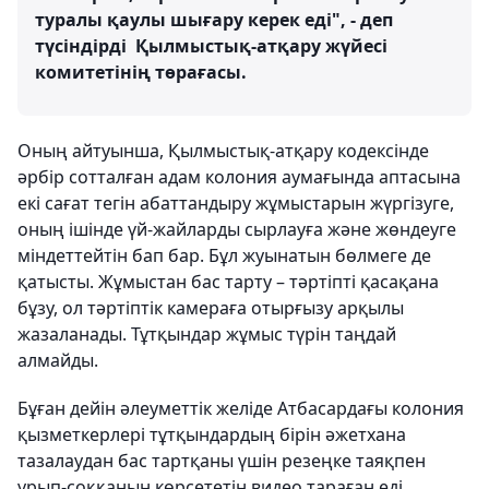
туралы қаулы шығару керек еді", - деп
түсіндірді Қылмыстық-атқару жүйесі
комитетінің төрағасы.
Оның айтуынша, Қылмыстық-атқару кодексінде
әрбір сотталған адам колония аумағында аптасына
екі сағат тегін абаттандыру жұмыстарын жүргізуге,
оның ішінде үй-жайларды сырлауға және жөндеуге
міндеттейтін бап бар. Бұл жуынатын бөлмеге де
қатысты. Жұмыстан бас тарту – тәртіпті қасақана
бұзу, ол тәртіптік камераға отырғызу арқылы
жазаланады. Тұтқындар жұмыс түрін таңдай
алмайды.
Бұған дейін әлеуметтік желіде Атбасардағы колония
қызметкерлері тұтқындардың бірін әжетхана
тазалаудан бас тартқаны үшін резеңке таяқпен
ұрып-соққанын көрсететін видео тараған еді.