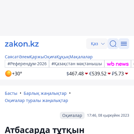
Қаз
Саясат
Әлем
Қаржы
Оқиға
Құқық
Мақалалар
#Референдум-2026
#Қазақстан мақтанышы
+30°
$
467.48
€
539.52
₽
5.73
Басты
Барлық жаңалықтар
Оқиғалар туралы жаңалықтар
Оқиғалар
17:46, 08 қыркүйек 2023
Атбасарда тұтқын