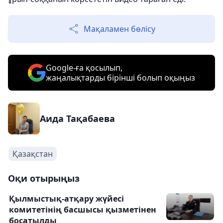
Мақаламен бөлісу
Google-ға қосылып,
жаңалықтарды бірінші болып оқыңыз
Аида Тақабаева
Қазақстан
Оқи отырыңыз
Қылмыстық-атқару жүйесі
комитетінің басшысы қызметінен
босатылды