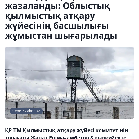
жазаланды: Облыстық
қылмыстық атқару
жүйесінің басшылығы
жұмыстан шығарылады
Сурет: Zakon.kz
ҚР ІІМ Қылмыстық-атқару жүйесі комитетінің
төрағасы Жанат Ешмағамбетов 8 қыркүйекте