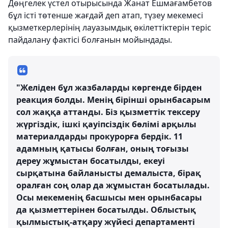
Дөңгелек үстел отырысында Жанат Ешмағамбетов
бұл істі төтенше жағдай деп атап, түзеу мекемесі
қызметкерлерінің лауазымдық өкілеттіктерін теріс
пайдалану фактісі болғанын мойындады.
"Желіден бұл жазбаларды көргенде бірден
реакция болды. Менің бірінші орынбасарым
сол жаққа аттанды. Біз қызметтік тексеру
жүргіздік, ішкі қауіпсіздік бөлімі арқылы
материалдарды прокурорға бердік. 11
адамның қатысы болған, оның тоғызы
дереу жұмыстан босатылды, екеуі
сырқатына байланысты демалыста, бірақ
оралған соң олар да жұмыстан босатылады.
Осы мекеменің басшысы мен орынбасары
да қызметтерінен босатылды. Облыстық
қылмыстық-атқару жүйесі департаменті