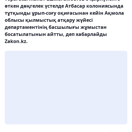
өткен дөңгелек үстелде Атбасар колониясында
тұтқынды ұрып-соғу оқиғасынан кейін Ақмола
облысы қылмыстық атқару жүйесі
департаментінің басшылығы жұмыстан
босатылатынын айтты, деп хабарлайды
Zakon.kz.