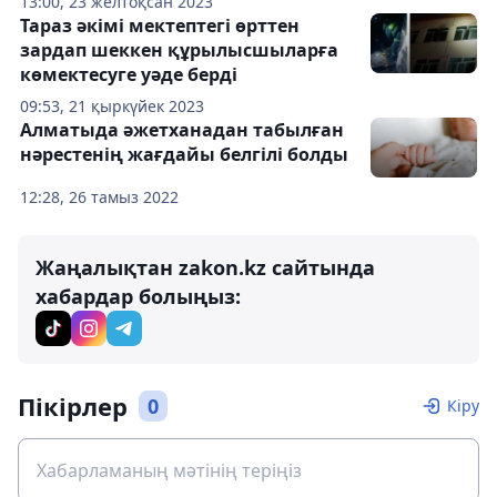
13:00, 23 желтоқсан 2023
Тараз әкімі мектептегі өрттен
зардап шеккен құрылысшыларға
көмектесуге уәде берді
09:53, 21 қыркүйек 2023
Алматыда әжетханадан табылған
нәрестенің жағдайы белгілі болды
12:28, 26 тамыз 2022
Жаңалықтан zakon.kz сайтында
хабардар болыңыз:
Пікірлер
0
Кіру