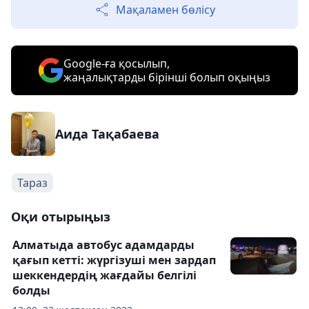
Мақаламен бөлісу
Google-ға қосылып,
жаңалықтарды бірінші болып оқыңыз
Аида Тақабаева
Тараз
Оқи отырыңыз
Алматыда автобус адамдарды
қағып кетті: жүргізуші мен зардап
шеккендердің жағдайы белгілі
болды