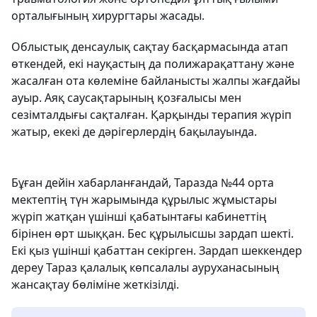
орталығының хирургтары жасады.
Облыстық денсаулық сақтау басқармасында атап
өткендей, екі науқастың да полижарақаттану және
жасалған ота көлеміне байланысты жалпы жағдайы
ауыр. Аяқ саусақтарының қозғалысы мен
сезімталдығы сақталған. Қарқынды терапия жүріп
жатыр, екекі де дәрігерлердің бақылауында.
Бұған дейін хабарланғандай, Таразда №44 орта
мектептің түн жарымында құрылыс жұмыстары
жүріп жатқан үшінші қабатынтағы кабинеттің
бірінен өрт шыққан. Бес құрылысшы зардап шекті.
Екі қыз үшінші қабаттан секірген. Зардап шеккендер
дереу Тараз қалалық көпсалалы ауруханасының
жансақтау бөліміне жеткізілді.