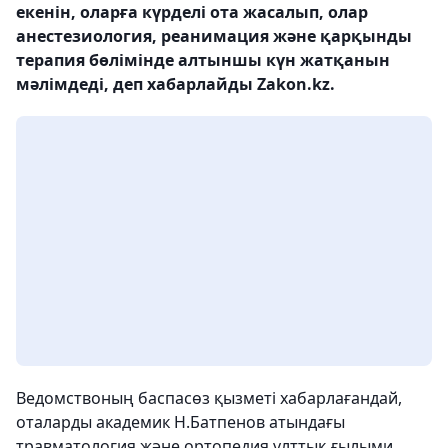
екенін, оларға күрделі ота жасалып, олар
анестезиология, реанимация және қарқынды
терапия бөлімінде алтыншы күн жатқанын
мәлімдеді, деп хабарлайды Zakon.kz.
Ведомствоның баспасөз қызметі хабарлағандай,
оталарды академик Н.Батпенов атындағы
травматология және ортопедия ұлттық ғылыми