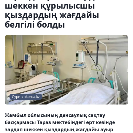
шеккен құрылысшы
қыздардың жағдайы
белгілі болды
Сурет: akorda.kz
Жамбыл облысының денсаулық сақтау
басқармасы Тараз мектебіндегі өрт кезінде
зардап шеккен қыздардың жағдайы ауыр