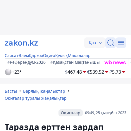
Қаз
Саясат
Әлем
Қаржы
Оқиға
Құқық
Мақалалар
#Референдум-2026
#Қазақстан мақтанышы
+23°
$
467.48
€
539.52
₽
5.73
Басты
Барлық жаңалықтар
Оқиғалар туралы жаңалықтар
Оқиғалар
09:49, 25 қыркүйек 2023
Таразда өрттен зардап