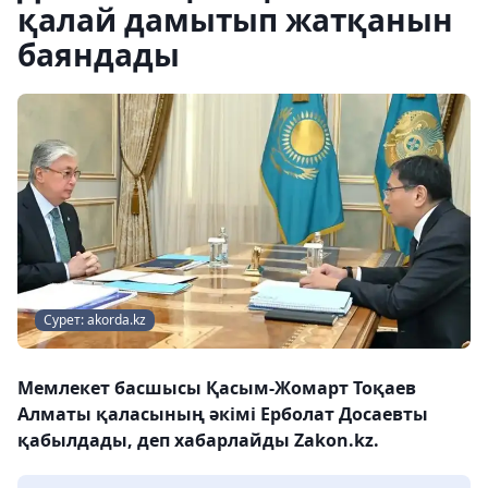
қалай дамытып жатқанын
баяндады
Сурет: akorda.kz
Мемлекет басшысы Қасым-Жомарт Тоқаев
Алматы қаласының әкімі Ерболат Досаевты
қабылдады, деп хабарлайды Zakon.kz.