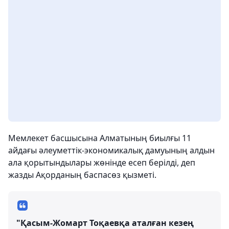
Мемлекет басшысына Алматының биылғы 11
айдағы әлеуметтік-экономикалық дамуының алдын
ала қорытындылары жөнінде есеп берілді, деп
жазды Ақорданың баспасөз қызметі.
"Қасым-Жомарт Тоқаевқа аталған кезең