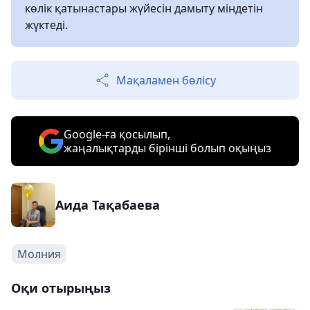
көлік қатынастары жүйесін дамыту міндетін
жүктеді.
Мақаламен бөлісу
Google-ға қосылып,
жаңалықтарды бірінші болып оқыңыз
Аида Тақабаева
Молния
Оқи отырыңыз