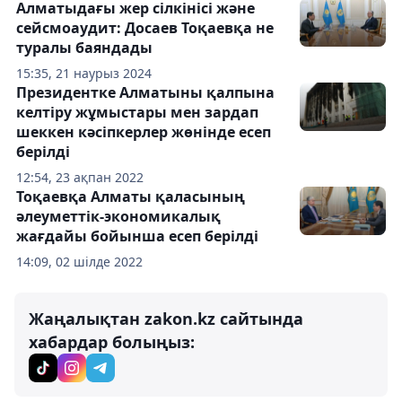
Алматыдағы жер сілкінісі және
сейсмоаудит: Досаев Тоқаевқа не
туралы баяндады
15:35, 21 наурыз 2024
Президентке Алматыны қалпына
келтіру жұмыстары мен зардап
шеккен кәсіпкерлер жөнінде есеп
берілді
12:54, 23 ақпан 2022
Тоқаевқа Алматы қаласының
әлеуметтік-экономикалық
жағдайы бойынша есеп берілді
14:09, 02 шілде 2022
Жаңалықтан zakon.kz сайтында
хабардар болыңыз: