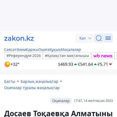
Қаз
Саясат
Әлем
Қаржы
Оқиға
Құқық
Мақалалар
#Референдум-2026
#Қазақстан мақтанышы
+32°
$
469.93
€
541.64
₽
5.71
Басты
Барлық жаңалықтар
Оқиғалар туралы жаңалықтар
Оқиғалар
17:47, 14 желтоқсан 2023
Досаев Тоқаевқа Алматыны