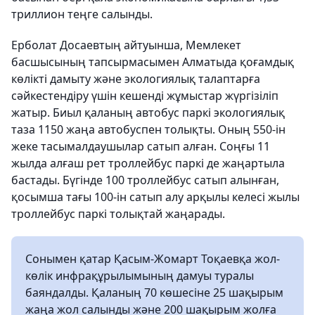
триллион теңге салынды.
Ерболат Досаевтың айтуынша, Мемлекет
басшысының тапсырмасымен Алматыда қоғамдық
көлікті дамыту және экологиялық талаптарға
сәйкестендіру үшін кешенді жұмыстар жүргізіліп
жатыр. Биыл қаланың автобус паркі экологиялық
таза 1150 жаңа автобуспен толықты. Оның 550-ін
жеке тасымалдаушылар сатып алған. Соңғы 11
жылда алғаш рет троллейбус паркі де жаңартыла
бастады. Бүгінде 100 троллейбус сатып алынған,
қосымша тағы 100-ін сатып алу арқылы келесі жылы
троллейбус паркі толықтай жаңарады.
Сонымен қатар Қасым-Жомарт Тоқаевқа жол-
көлік инфрақұрылымының дамуы туралы
баяндалды. Қаланың 70 көшесіне 25 шақырым
жаңа жол салынды және 200 шақырым жолға