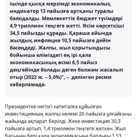
ішінде қысқа мерзімді экономикалық
индикатор 13 пайызға артқаны туралы
баяндалды. Мемлекеттік бюджет түсімдері
4,9 триллион теңгеге жетті. Өсім көрсеткіші
34,5 пайызды құрады. Қараша айында
жылдық инфляция 10,5 пайызға дейін
бәсеңдеді. Жалпы, жыл қорытындысы
бойынша еліміздегі ең ірі қала
экономикасының өсімі 6,5 пайыз
деңгейінде болады деген болжам жасалып
отыр (2022 ж. – 5,0%)", – делінген ресми
хабарламада.
Президентке негізгі капиталға құйылған
инвестицияның жалпы көлемі 20 пайызға ұлғайғаны
жайында ақпарат берілді. Жеке инвестиция 30,3
пайызға артып, 1,4 триллион теңгеге жеткен. Жыл
басынан бері қала экономикасына барлығы 1,53