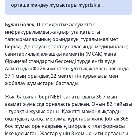
орташа жөндеу жұмыстары жүргізілді.
Бұдан бөлек, Президентке әлеуметтік
инфрақұрылымды жаңғыртуға қатысты
тапсырмаларының орындалуы туралы мәлімет
берілді. Денсаулық сақтау саласында медициналық-
санитариялық алғашқы көмектің (МСАК) жаңа
бірыңғай стандарты белсенді түрде енгізілуде.
Алматыда «Жайлы мектеп» ұлттық жобасы аясында
37,1 мың орындық 22 мектептің құрылысы мен
жобалау жұмыстары басталды.
Жыл басынан бері NEET санатындағы 36,7 мың
азамат жұмысқа орналастырылған. Оның 82 пайызы
– тұрақты жұмыс орны. Қажетті мамандықтарды
оқытудың қысқа мерзімді курстары және Jobfair365
бос жұмыс орындарының цифрлық платформасы
іске қосылған. Жастар үшін 8 комьюнити-орталығы