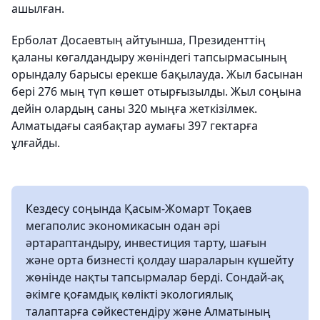
ашылған.
Ерболат Досаевтың айтуынша, Президенттің
қаланы көгалдандыру жөніндегі тапсырмасының
орындалу барысы ерекше бақылауда. Жыл басынан
бері 276 мың түп көшет отырғызылды. Жыл соңына
дейін олардың саны 320 мыңға жеткізілмек.
Алматыдағы саябақтар аумағы 397 гектарға
ұлғайды.
Кездесу соңында Қасым-Жомарт Тоқаев
мегаполис экономикасын одан әрі
әртараптандыру, инвестиция тарту, шағын
және орта бизнесті қолдау шараларын күшейту
жөнінде нақты тапсырмалар берді. Сондай-ақ
әкімге қоғамдық көлікті экологиялық
талаптарға сәйкестендіру және Алматының