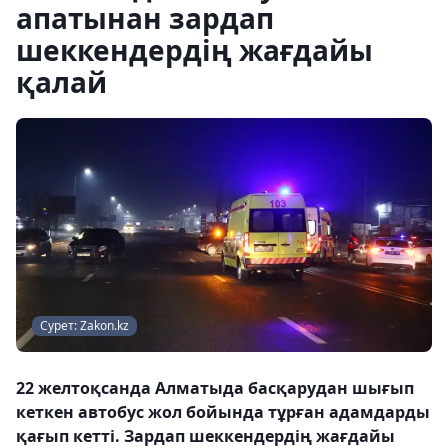
апатынан зардап
шеккендердің жағдайы
қалай
Сурет: Zakon.kz
22 желтоқсанда Алматыда басқарудан шығып
кеткен автобус жол бойында тұрған адамдарды
қағып кетті. Зардап шеккендердің жағдайы