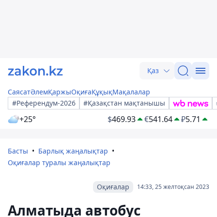
Қаз
Саясат
Әлем
Қаржы
Оқиға
Құқық
Мақалалар
#Референдум-2026
#Қазақстан мақтанышы
+25°
$
469.93
€
541.64
₽
5.71
Басты
Барлық жаңалықтар
Оқиғалар туралы жаңалықтар
Оқиғалар
14:33, 25 желтоқсан 2023
Алматыда автобус