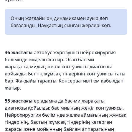
Оның жағдайы оң динамикамен ауыр деп
бағаланды. Науқастың сынған жерлері көп.
36 жастағы
автобус жүргізушісі нейрохирургия
бөлімінде емделіп жатыр. Оған бас-ми
жарақаты, мидың жеңіл контузиясы диагнозы
қойылды. Беттің жұмсақ тіндерінің контузиясы тағы
бар. Жағдайы тұрақты. Консервативті ем қабылдап
жатыр.
55 жастағы
ер адамға да бас-ми жарақаты
диагнозы қойылды: бас миының жеңіл контузиясы.
Нейрохирургия бөлімінде желке аймағының жұмсақ
тіндерінің, бастың жұмсақ тіндерінің көгерген
жарасы және мойынның байлам аппаратының