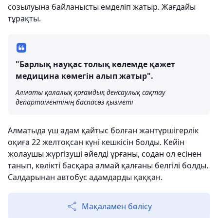
созылуына байланысты емделіп жатыр. Жағдайы
тұрақты.
"Барлық науқас толық көлемде қажет
медицина көмегін алып жатыр".
Алматы қалалық қоғамдық денсаулық сақтау
департаментінің баспасөз қызметі
Алматыда үш адам қайтыс болған жантүршігерлік
оқиға 22 желтоқсан күні кешкісін болды. Кейін
жолаушы жүргізуші әйелді ұрғаны, содан ол есінен
танып, көлікті басқара алмай қалғаны белгілі болды.
Салдарынан автобус адамдарды қаққан.
Мақаламен бөлісу