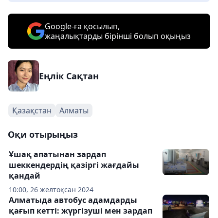
Google-ға қосылып,
жаңалықтарды бірінші болып оқыңыз
Еңлік Сақтан
Қазақстан
Алматы
Оқи отырыңыз
Ұшақ апатынан зардап
шеккендердің қазіргі жағдайы
қандай
10:00, 26 желтоқсан 2024
Алматыда автобус адамдарды
қағып кетті: жүргізуші мен зардап