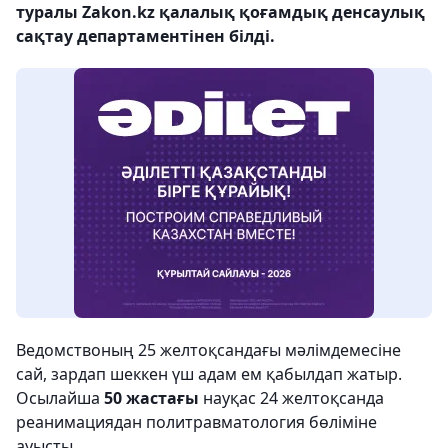
туралы Zakon.kz қалалық қоғамдық денсаулық
сақтау департаментінен білді.
Ведомствоның 25 желтоқсандағы мәлімдемесіне
сай, зардап шеккен үш адам ем қабылдап жатыр.
Осылайша
50 жастағы
науқас 24 желтоқсанда
реанимациядан политравматология бөліміне
ауысты.