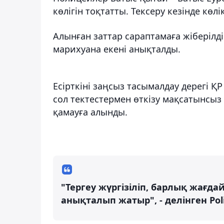
көлігін тоқтатты. Тексеру кезінде көл
Алынған заттар сараптамаға жіберілді.
марихуана екені анықталды.
Есірткіні заңсыз тасымалдау дерегі ҚР
сол тектестермен өткізу мақсатынсыз 
қамауға алынды.
"Тергеу жүргізіліп, барлық жағдай
анықталып жатыр", - делінген Pol