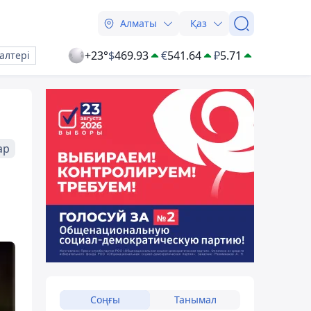
Алматы
Қаз
+23°
$
469.93
€
541.64
₽
5.71
алтері
ар
Соңғы
Танымал