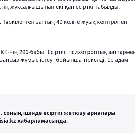
іктің жүксалғышынан екі қап есірткі табылды.
 Тәркіленген заттың 40 келіге жуық кептірілген
 ҚК-нің 296-бабы "Есірткі, психотроптық заттармен
заңсыз жұмыс істеу" бойынша тіркелді. Ер адам
, соның ішінде есірткі жеткізу арналары
isia.kz хабарламасында.