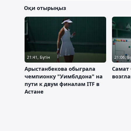
Оқи отырыңыз
21:41, Бүгін
21:06, Б
Арыстанбекова обыграла
Самат
чемпионку "Уимблдона" на
возгла
пути к двум финалам ITF в
Астане