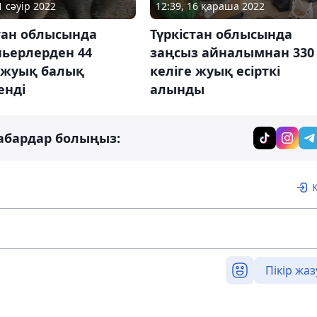
1 сәуір 2022
12:39, 16 қараша 2022
тан облысында
Түркістан облысында
ньерлерден 44
заңсыз айналымнан 330
е жуық балық
келіге жуық есірткі
енді
алынды
абардар болыңыз:
Пікір жаз