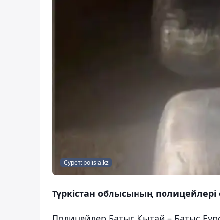
Сурет: polisia.kz
Түркістан облысының полицейлері ек
Полицейлер Батыс Қытай – Батыс Еу