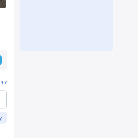
Кіру
у