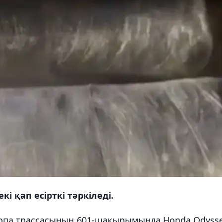
і қап есірткі тәркіледі.
ропа трассасының 601-шақырымында Honda Odyss