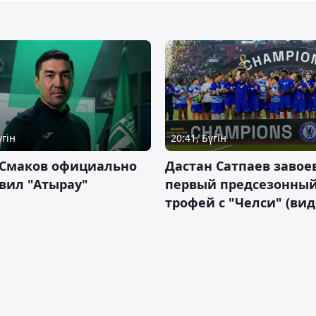
үгін
20:41, Бүгін
 Смаков официально
Дастан Сатпаев завое
вил "Атырау"
первый предсезонны
трофей с "Челси" (вид