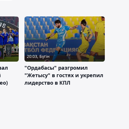
20:03, Бүгін
вал
"Ордабасы" разгромил
й
"Жетысу" в гостях и укрепил
ео)
лидерство в КПЛ