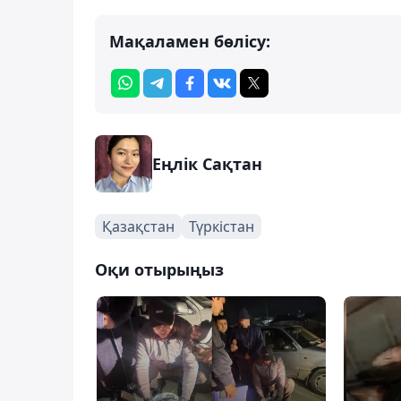
Мақаламен бөлісу:
Еңлік Сақтан
Қазақстан
Түркістан
Оқи отырыңыз