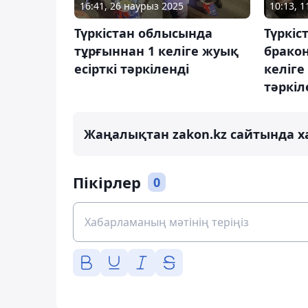
16:41, 26 наурыз 2025
10:13, 1
Түркістан облысында
Түркіс
тұрғыннан 1 келіге жуық
брако
есірткі тәркіленді
келіг
тәркіл
Жаңалықтан zakon.kz сайтында х
Пікірлер
0