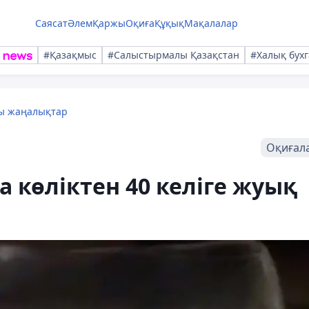
Саясат
Әлем
Қаржы
Оқиға
Құқық
Мақалалар
#Қазақмыс
#Салыстырмалы Қазақстан
#Халық бухг
лы жаңалықтар
Оқиғал
 көліктен 40 келіге жуық