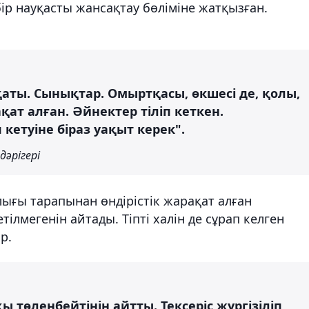
бір науқасты жансақтау бөліміне жатқызған.
қаты. Сынықтар. Омыртқасы, өкшесі де, қолы,
қат алған. Әйнектер тіліп кеткен.
кетуіне біраз уақыт керек".
дәрігері
ғы тарапынан өндірістік жарақат алған
лмегенін айтады. Тіпті халін де сұрап келген
р.
 төленбейтінін айтты. Тексеріс жүргізіліп