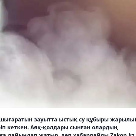
шығаратын зауытта ыстық су құбыры жарылы
ріп кеткен. Аяқ-қолдары сынған олардың
ауға дайындап жатыр, деп хабарлайды Zakon.kz.