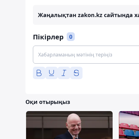
Жаңалықтан zakon.kz сайтында х
Пікірлер
0
Оқи отырыңыз