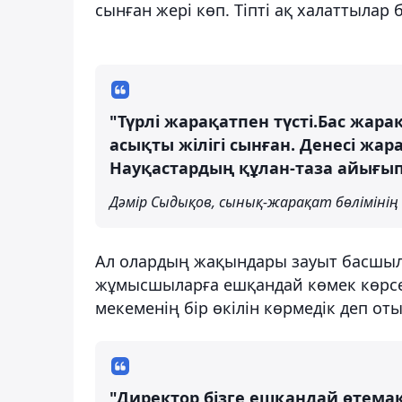
сынған жері көп. Тіпті ақ халаттылар 
"Түрлі жарақатпен түсті.Бас жара
асықты жілігі сынған. Денесі жара
Науқастардың құлан-таза айығып 
Дәмір Сыдықов, сынық-жарақат бөлімінің 
Ал олардың жақындары зауыт басшылы
жұмысшыларға ешқандай көмек көрсеті
мекеменің бір өкілін көрмедік деп оты
"Директор бізге ешқандай өтемақы