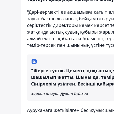
"Дәрі-дәрмекті өз ақшамызға сатып 
зауыт басшылығының бейқам отыруына
серіктестік директоры көмек көрсет
жатқанда ыстық судың құбыры жарылғ
алмай екінші қабаттағы бөлменің тере
темір-терсек пен шынының үстіне түс
"Жерге түстік. Цемент, қоқыстың ү
шашылып жатты. Шыны да, темір д
Сіңірлерім үзілген. Бесінші қабы
Зардап шегуші Дулат Күйіков
Ауруханаға жеткізілген бес жұмысшы