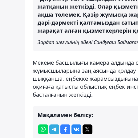
жатқанын жеткізді. Олар қызметк
ақша төлемек. Қазір жұмысқа жар
дәрі-дәрмекті қалтамыздан саты
жарақат алған қызметкерлерін қо
Зардап шегушінің әйелі Сандуғаш Баймағ
Мекеме басшылығы камера алдында сұ
жұмысшыларына заң аясында қолдау 
шыққанша, еңбекке жарамсыздығына 
оқиғаға қатысты облыстық еңбек инс
басталғанын жеткізді.
Мақаламен бөлісу: