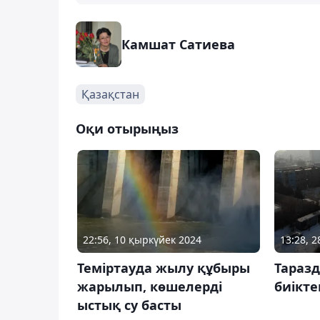
Камшат Сатиева
Қазақстан
Оқи отырыңыз
22:56, 10 қыркүйек 2024
13:28, 
Теміртауда жылу құбыры
Тараз
жарылып, көшелерді
биікте
ыстық су басты