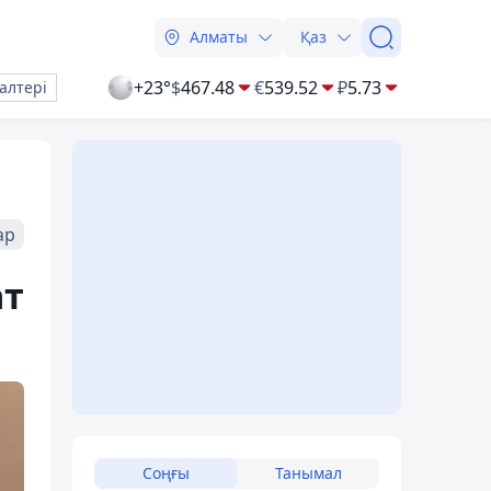
Алматы
Қаз
+23°
$
467.48
€
539.52
₽
5.73
алтері
ар
ат
Соңғы
Танымал