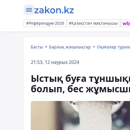
#Референдум-2026
#Қазақстан мақтанышы
Басты
Барлық жаңалықтар
Оқиғалар тура
21:53, 12 наурыз 2024
Ыстық буға тұншыққ
болып, бес жұмысшы