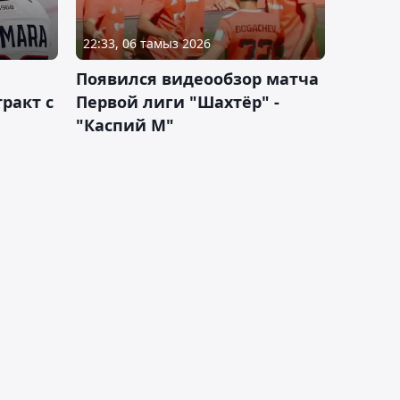
22:33, 06 тамыз 2026
Появился видеообзор матча
ракт с
Первой лиги "Шахтёр" -
"Каспий М"