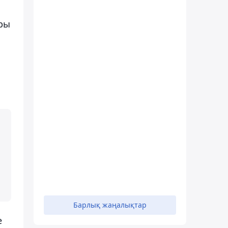
ары
Барлық жаңалықтар
е