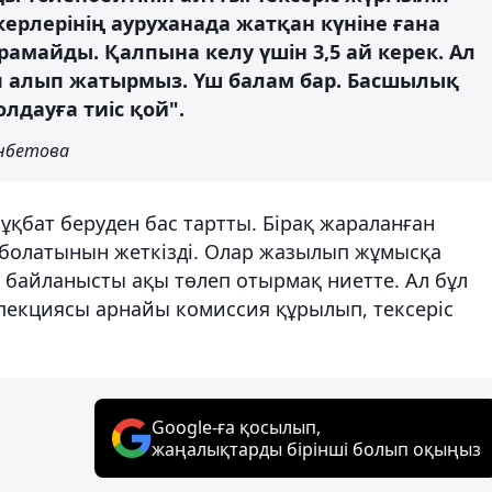
ерлерінің ауруханада жатқан күніне ғана
амайды. Қалпына келу үшін 3,5 ай керек. Ал
п алып жатырмыз. Үш балам бар. Басшылық
лдауға тиіс қой".
анбетова
қбат беруден бас тартты. Бірақ жараланған
болатынын жеткізді. Олар жазылып жұмысқа
байланысты ақы төлеп отырмақ ниетте. Ал бұл
пекциясы арнайы комиссия құрылып, тексеріс
Google-ға қосылып,
жаңалықтарды бірінші болып оқыңыз