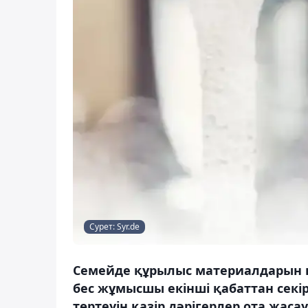
Сурет: Syr.de
Семейде құрылыс материалдарын 
бес жұмысшы екінші қабаттан секі
төртеуін қазір дәрігерлер ота жас