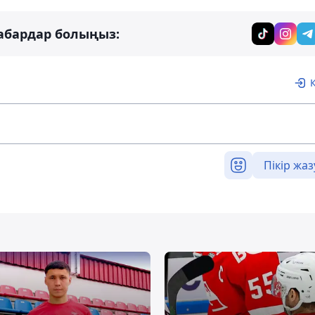
абардар болыңыз:
Пікір жаз