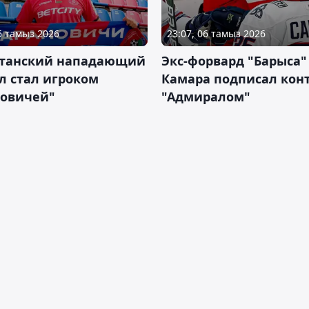
06 тамыз 2026
23:07, 06 тамыз 2026
станский нападающий
Экс-форвард "Барыса"
л стал игроком
Камара подписал конт
новичей"
"Адмиралом"