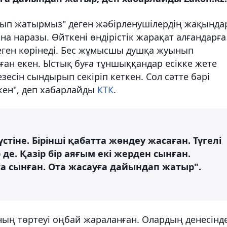
алып жатырмыз" деген жәбірленушілердің жақынд
 наразы. Өйткені өндірістік жарақат алғандарға
пеген көрінеді. Бес жұмысшы душқа жуынып
ан екен. Ыстық буға тұншыққандар есікке жете
зесін сындырып секіріп кеткен. Сол сәтте бәрі
кен", деп хабарлайды
КТК
.
стіне. Бірінші қабатта жөндеу жасаған. Түгелі
е. Қазір бір аяғым екі жерден сынған.
рға сынған. Ота жасауға дайындап жатыр".
ның төртеуі оңбай жараланған. Олардың денесінд