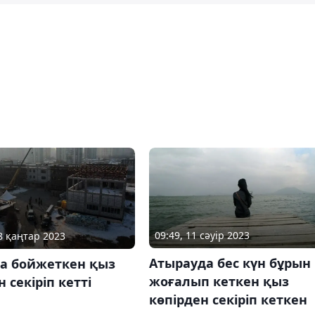
09:49, 11 сәуір 2023
28 қаңтар 2023
Атырауда бес күн бұрын
да бойжеткен қыз
жоғалып кеткен қыз
н секіріп кетті
көпірден секіріп кеткен