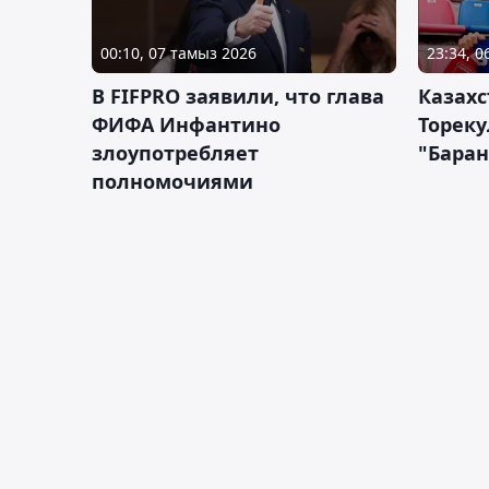
00:10, 07 тамыз 2026
23:34, 
В FIFPRO заявили, что глава
Казах
ФИФА Инфантино
Тореку
злоупотребляет
"Бара
полномочиями