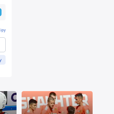
Кіру
у