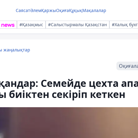
Саясат
Әлем
Қаржы
Оқиға
Құқық
Мақалалар
#Қазақмыс
#Салыстырмалы Қазақстан
#Халық бухг
лы жаңалықтар
Оқиғал
андар: Семейде цехта ап
 биіктен секіріп кеткен