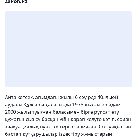
Zakon.kz.
Айта кетсек, ағымдағы жылы 6 сәуірде Жылыой
ауданы Құлсары қаласында 1976 жылғы ер адам
2000 жылы туылған баласымен бірге рұқсат ету
құжатынсыз су басқан үйін қарап келуге кетіп, содан
эвакуациялық пунктке кері оралмаған. Сол уақыттан
бастап құтқарушылар іздестіру жұмыстарын