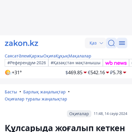
Қаз
Саясат
Әлем
Қаржы
Оқиға
Құқық
Мақалалар
#Референдум-2026
#Қазақстан мақтанышы
+31°
$
469.85
€
542.16
₽
5.78
Басты
Барлық жаңалықтар
Оқиғалар туралы жаңалықтар
Оқиғалар
11:48, 14 сәуір 2024
Құлсарыда жоғалып кеткен