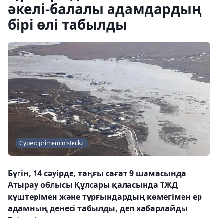
әкелі-балалы адамдардың
бірі өлі табылды
Сурет: primeminister.kz
Бүгін, 14 сәуірде, таңғы сағат 9 шамасында
Атырау облысы Құлсары қаласында ТЖД
күштерімен және тұрғындардың көмегімен ер
адамның денесі табылды, деп хабарлайды