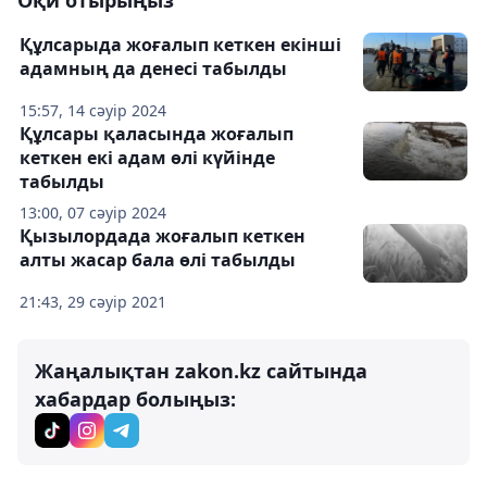
Оқи отырыңыз
Құлсарыда жоғалып кеткен екінші
адамның да денесі табылды
15:57, 14 сәуір 2024
Құлсары қаласында жоғалып
кеткен екі адам өлі күйінде
табылды
13:00, 07 сәуір 2024
Қызылордада жоғалып кеткен
алты жасар бала өлі табылды
21:43, 29 сәуір 2021
Жаңалықтан zakon.kz сайтында
хабардар болыңыз: