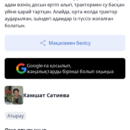
адам өзінің досын ертіп алып, трактормен су басқан
үйіне қарай тартқан. Алайда, орта жолда трактор
аударылған, ішіндегі адамдар із-түссіз жоғалған
болатын.
Мақаламен бөлісу
Google-ға қосылып,
жаңалықтарды бірінші болып оқыңыз
Камшат Сатиева
Атырау