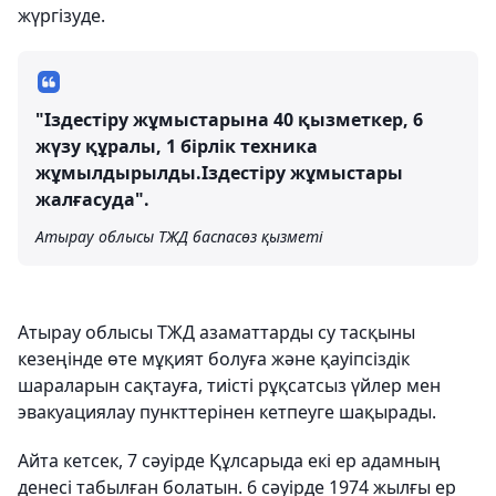
жүргізуде.
"Іздестіру жұмыстарына 40 қызметкер, 6
жүзу құралы, 1 бірлік техника
жұмылдырылды.Іздестіру жұмыстары
жалғасуда".
Атырау облысы ТЖД баспасөз қызметі
Атырау облысы ТЖД азаматтарды су тасқыны
кезеңінде өте мұқият болуға және қауіпсіздік
шараларын сақтауға, тиісті рұқсатсыз үйлер мен
эвакуациялау пункттерінен кетпеуге шақырады.
Айта кетсек, 7 сәуірде Құлсарыда екі ер адамның
денесі табылған болатын. 6 сәуірде 1974 жылғы ер