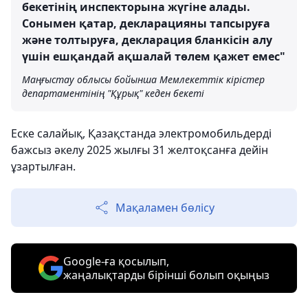
бекетінің инспекторына жүгіне алады.
Сонымен қатар, декларацияны тапсыруға
және толтыруға, декларация бланкісін алу
үшін ешқандай ақшалай төлем қажет емес"
Маңғыстау облысы бойынша Мемлекеттік кірістер
департаментінің "Құрық" кеден бекеті
Еске салайық, Қазақстанда электромобильдерді
бажсыз әкелу 2025 жылғы 31 желтоқсанға дейін
ұзартылған.
Мақаламен бөлісу
Google-ға қосылып,
жаңалықтарды бірінші болып оқыңыз