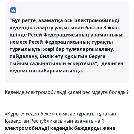
"Бұл ретте, азаматқа осы электромобильді
кедендік тазарту уақытынан бастап 3 жыл
ішінде Ресей Федерациясының азаматтығы
немесе Ресей Федерациясының тұрақты
тұрғылықты жері бар тұлғаларға иелену,
пайдалану, билік ету құқығын беруге
тыйым салынатынын ескертеміз",- делінген
ведомство хабарламасында.
Кеденде электромобильді қалай рәсімдеуге болады?
«Құрық» кеден бекеті елімізде тұрақты тұратын
Қазақстан Республикасының азаматына
1
электромобильді кедендік баждарды және