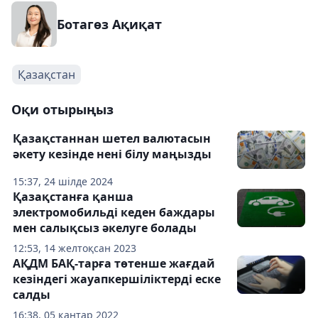
Ботагөз Ақиқат
Қазақстан
Оқи отырыңыз
Қазақстаннан шетел валютасын
әкету кезінде нені білу маңызды
15:37, 24 шілде 2024
Қазақстанға қанша
электромобильді кеден баждары
мен салықсыз әкелуге болады
12:53, 14 желтоқсан 2023
АҚДМ БАҚ-тарға төтенше жағдай
кезіндегі жауапкершіліктерді еске
салды
16:38, 05 қаңтар 2022