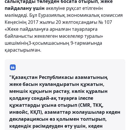
салықтарды төлеуден босата отырып, жеке
пайдалану үшін
әкелуіне рұқсат етілгенін
мәлімдеді. Бұл Еуразиялық экономикалық комиссия
Кеңесінің 2017 жылғы 20 желтоқсандағы № 107
«Жеке пайдалануға арналған тауарларға
байланысты жекелеген мәселелер туралы»
шешімінің3-қосымшасының 9-тармағында
қарастырылған.
"Қазақстан Республикасы азаматының
жеке басын куәландыратын құжатын,
меншік құқығын растау, көлік құралын
қолдану сондай-ақ тауарға ілеспе
құжаттарды ұсына отырып (CMR, ТКҚ,
инвойс, КҚП), азаматтар жолаушылар кеден
декларациясын өз қолымен толтырып,
кедендік рәсімдеуден өту үшін, кеден