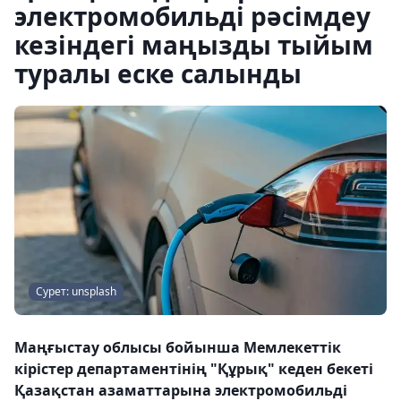
электромобильді рәсімдеу
кезіндегі маңызды тыйым
туралы еске салынды
Сурет: unsplash
Маңғыстау облысы бойынша Мемлекеттік
кірістер департаментінің "Құрық" кеден бекеті
Қазақстан азаматтарына электромобильді