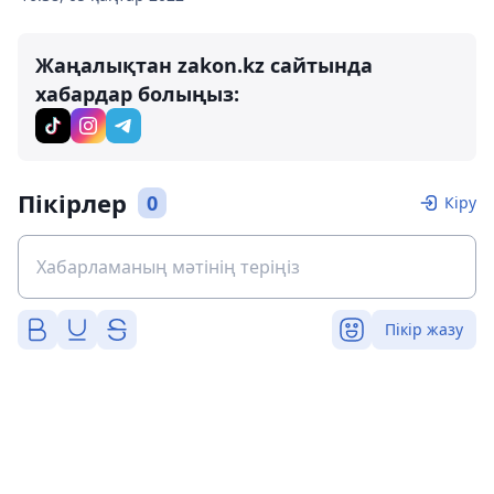
Жаңалықтан zakon.kz сайтында
хабардар болыңыз:
Пікірлер
0
Кіру
Пікір жазу