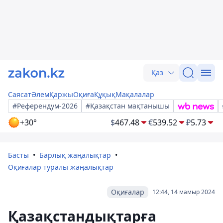
Қаз
Саясат
Әлем
Қаржы
Оқиға
Құқық
Мақалалар
#Референдум-2026
#Қазақстан мақтанышы
+30°
$
467.48
€
539.52
₽
5.73
Басты
Барлық жаңалықтар
Оқиғалар туралы жаңалықтар
Оқиғалар
12:44, 14 мамыр 2024
Қазақстандықтарға