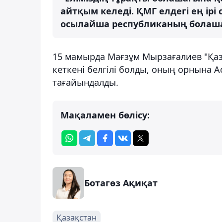
айтқым келеді. ҚМГ елдегі ең ірі
осылайша республиканың болашағ
15 мамырда Мағзұм Мырзағалиев "Қаз
кеткені белгілі болды, оның орнына 
тағайындалды.
Мақаламен бөлісу:
Ботагөз Ақиқат
Қазақстан