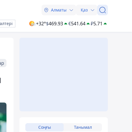
Алматы
Қаз
+32°
$
469.93
€
541.64
₽
5.71
алтері
ар
ы
Соңғы
Танымал