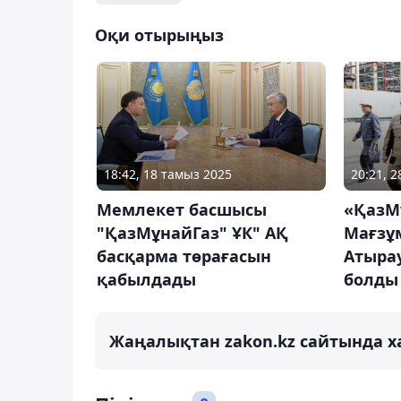
Оқи отырыңыз
18:42, 18 тамыз 2025
20:21, 
Мемлекет басшысы
«ҚазМ
"ҚазМұнайГаз" ҰК" АҚ
Мағзұ
басқарма төрағасын
Атыра
қабылдады
болды
Жаңалықтан zakon.kz сайтында х