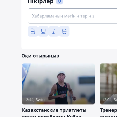
Пікірлер
0
Оқи отырыңыз
12:44, Бүгін
12:04, Б
Казахстанские триатлеты
Трене
стали призёрами Кубка
оценил