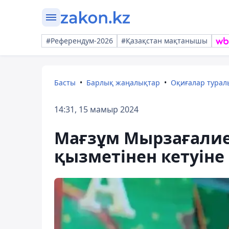
#Референдум-2026
#Қазақстан мақтанышы
Басты
Барлық жаңалықтар
Оқиғалар тура
14:31, 15 мамыр 2024
Мағзұм Мырзағалие
қызметінен кетуіне 