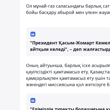
Ол мұнай-газ саласындағы барлық са
бойы басқару абырой мен үлкен жауапк
"Президент Қасым-Жомарт Кемелұ
айтқым келеді", – деп жалғасты
Оның айтуынша, барлық іске асырыл
қауіпсіздікті қамтамасыз ету, Қазақс
қамқорлықпен қамтамасыз ету үшін т
жөніндегі миссиясына қол жеткізуге б
"Еліміздің тұрақты болашағына қ