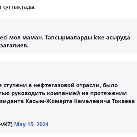
 құттықтады.
есі мол маман. Тапсырмаларды іске асыруда
рзағалиев.
 ступени в нефтегазовой отрасли, было
стью руководить компанией на протяжении
резидента Касым-Жомарта Кемелевича Токаева
evKZ)
May 15, 2024