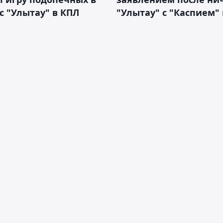
с "Улытау" в КПЛ
"Улытау" с "Каспием"