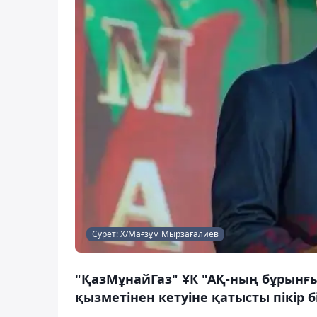
Сурет: X/Мағзұм Мырзағалиев
"ҚазМұнайГаз" ҰК "АҚ-ның бұрынғ
қызметінен кетуіне қатысты пікір б