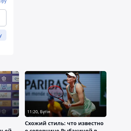
Кіру
у
11:20, Бүгін
Схожий стиль: что известно
чьей
о сопернице Рыбакиной в