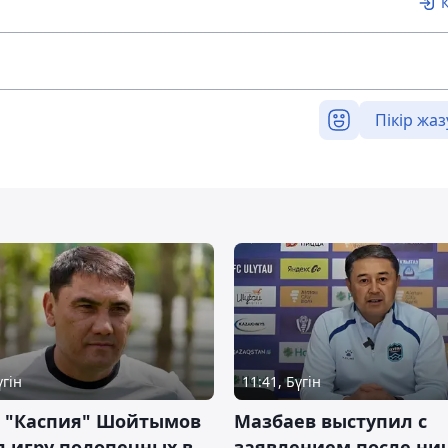
Пікір жаз
үгін
11:41, Бүгін
р "Каспия" Шойтымов
Мазбаев выступил с
 игру подопечных в
заявлением после ни