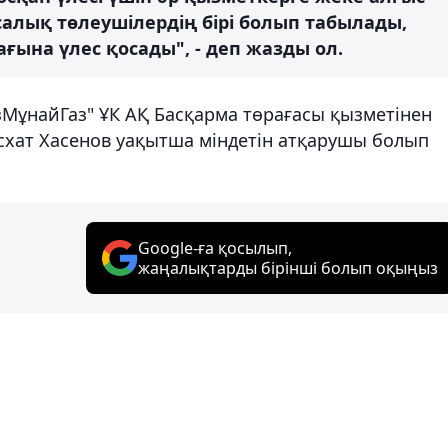
 салық төлеушілердің бірі болып табылады,
ына үлес қосады", - деп жазды ол.
МұнайГаз" ҰК АҚ Басқарма төрағасы қызметінен
Асхат Хасенов уақытша міндетін атқарушы болып
Google-ға қосылып,
жаңалықтарды бірінші болып оқыңыз