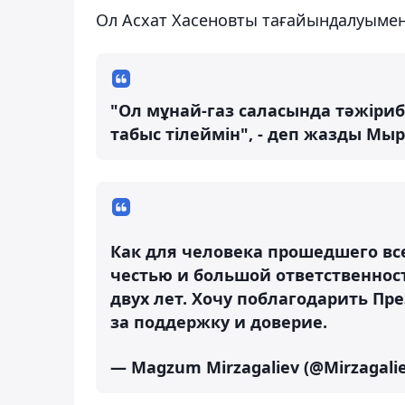
Ол Асхат Хасеновты тағайындалуымен
"Ол мұнай-газ саласында тәжіриб
табыс тілеймін", - деп жазды Мы
Как для человека прошедшего все
честью и большой ответственно
двух лет. Хочу поблагодарить П
за поддержку и доверие.
— Magzum Mirzagaliev (@Mirzagali