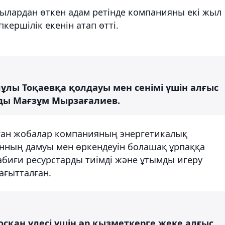
тылардан өткен адам ретінде компанияны екі жыл
ершілік екенін атап өтті.
лы Тоқаевқа қолдауы мен сенімі үшін алғыс
рды Мағзұм Мырзағалиев.
ған жобалар компанияның энергетикалық
танның дамуы мен өркендеуін болашақ ұрпаққа
абиғи ресурстарды тиімді және ұтымды игеру
ағытталған.
осқан үлесі үшін әр қызметкерге жеке алғыс