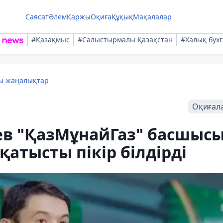
Саясат
Әлем
Қаржы
Оқиға
Құқық
Мақалалар
#Қазақмыс
#Салыстырмалы Қазақстан
#Халық бухг
лы жаңалықтар
Оқиғал
в "ҚазМұнайГаз" басшыс
қатысты пікір білдірді