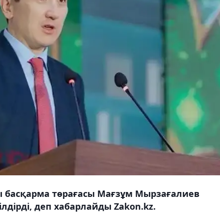
ы басқарма төрағасы Мағзұм Мырзағалиев
ілдірді, деп хабарлайды Zakon.kz.