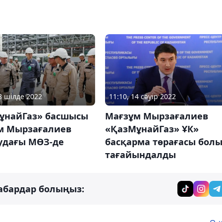
28 шілде 2022
11:10, 14 сәуір 2022
ұнайГаз» басшысы
Мағзұм Мырзағалиев
м Мырзағалиев
«ҚазМұнайГаз» ҰК»
удағы МӨЗ-де
басқарма төрағасы бол
тағайындалды
абардар болыңыз: