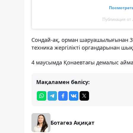
Посмотреть
Публикация от 
Сондай-ақ, орман шаруашылығынан 31 
техника жергілікті органдарынан шық
4 маусымда Қонаевтағы демалыс айма
Мақаламен бөлісу:
Ботагөз Ақиқат