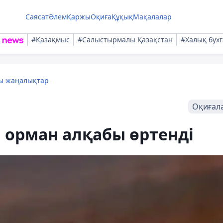
Саясат
Әлем
Қаржы
Оқиға
Құқық
Мақалалар
#Қазақмыс
#Салыстырмалы Қазақстан
#Халық бухг
лы жаңалықтар
Оқиғал
орман алқабы өртенді