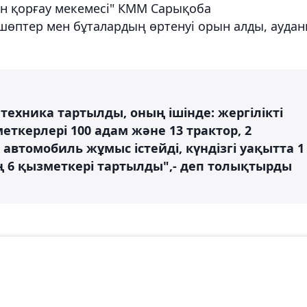
ін қорғау мекемесі" КММ Сарықоба
өптер мен бұталардың өртенуі орын алды, ауда
 техника тартылды, оның ішінде: жергілікті
керлері 100 адам және 13 трактор, 2
 автомобиль жұмыс істейді, күндізгі уақытта 1
 6 қызметкері тартылды",- деп толықтырды