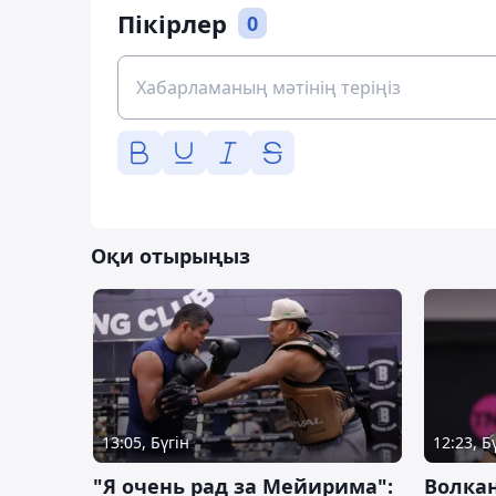
Пікірлер
0
Оқи отырыңыз
13:05, Бүгін
12:23, Б
"Я очень рад за Мейирима":
Волка