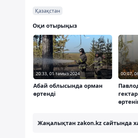
Қазақстан
Оқи отырыңыз
20:33, 01 тамыз 2024
00:07, 0
Абай облысында орман
Павло
өртенді
гекта
өртен
Жаңалықтан zakon.kz сайтында х