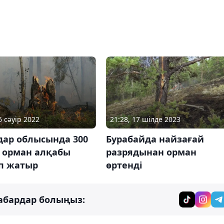
21:28, 17 шілде 2023
6 сәуір 2022
Бурабайда найзағай
дар облысында 300
разрядынан орман
р орман алқабы
өртенді
іп жатыр
абардар болыңыз: