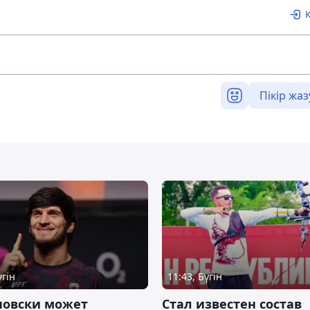
Пікір жаз
үгін
11:43, Бүгін
новски может
Стал известен состав