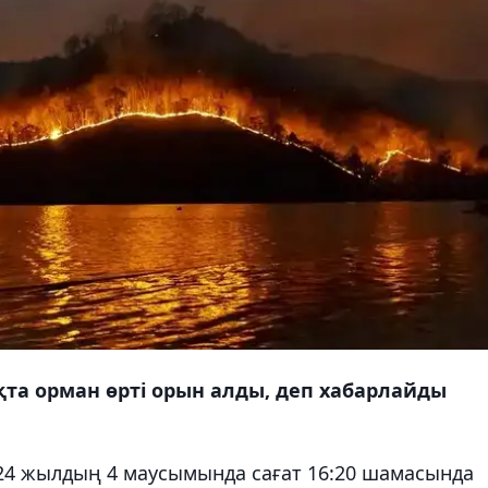
а орман өрті орын алды, деп хабарлайды
24 жылдың 4 маусымында сағат 16:20 шамасында