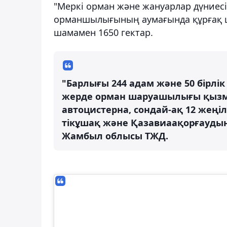
"Меркі орман және жануарлар дүниес
орманшылығының аумағында құрғақ ш
шамамен 1650 гектар.
"Барлығы 244 адам және 50 бірлік
жерде орман шаруашылығы қызмет
автоцистерна, сондай-ақ 12 жеңіл
тікұшақ және Қазавиаақорғаудың
Жамбыл облысы ТЖД.