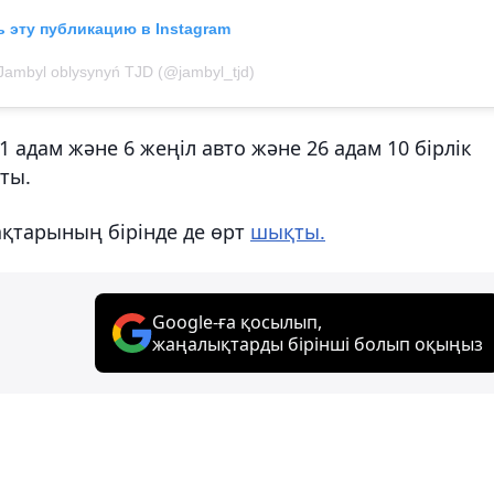
 эту публикацию в Instagram
Jambyl oblysynyń ТJD (@jambyl_tjd)
адам және 6 жеңіл авто және 26 адам 10 бірлік
ты.
қтарының бірінде де өрт
шықты.
Google-ға қосылып,
жаңалықтарды бірінші болып оқыңыз