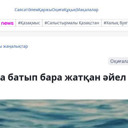
Саясат
Әлем
Қаржы
Оқиға
Құқық
Мақалалар
#Қазақмыс
#Салыстырмалы Қазақстан
#Халық бухг
лы жаңалықтар
Оқиғал
а батып бара жатқан әйел