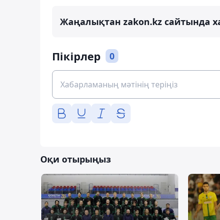
Жаңалықтан zakon.kz сайтында х
Пікірлер
0
Оқи отырыңыз