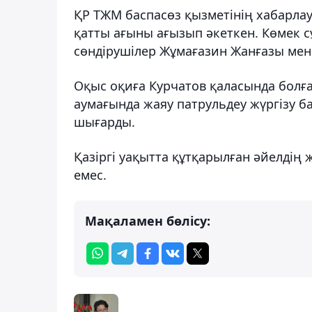
ҚР ТЖМ баспасөз қызметінің хабарла
қатты ағыны ағызып әкеткен. Көмек 
сөндірушілер Жұмағазин Жанғазы мен 
Оқыс оқиға Курчатов қаласында болғ
аумағында жаяу патрульдеу жүргізу ба
шығарды.
Қазіргі уақытта құтқарылған әйелдің
емес.
Мақаламен бөлісу: