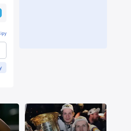
Кіру
у