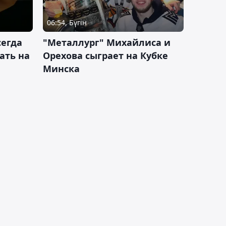
06:54, Бүгін
сегда
"Металлург" Михайлиса и
ать на
Орехова сыграет на Кубке
Минска