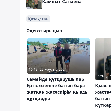
Камшат Сатиева
Қазақстан
Оқи отырыңыз
16:18, 23 маусым 2024
22:01, 
Семейде құтқарушылар
Ертіс өзеніне батып бара
Қызыл
жатқан жасөспірім қызды
жаста
құтқарды
батып
құтқа