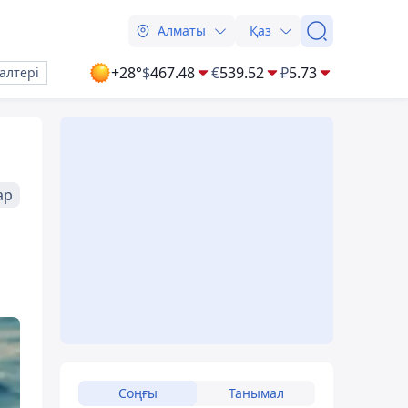
Алматы
Қаз
+28°
$
467.48
€
539.52
₽
5.73
алтері
ар
Соңғы
Танымал