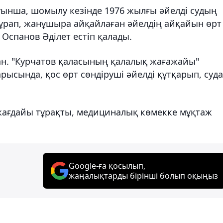
уынша, шомылу кезінде 1976 жылғы әйелді судың
сұрап, жанұшыра айқайлаған әйелдің айқайын өрт
Оспанов Әділет естіп қалады.
ан. "Курчатов қаласының қалалық жағажайы"
рысында, қос өрт сөндіруші әйелді құтқарып, суд
 жағдайы тұрақты, медициналық көмекке мұқтаж
Google-ға қосылып,
жаңалықтарды бірінші болып оқыңыз