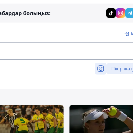
абардар болыңыз:
Пікір жаз