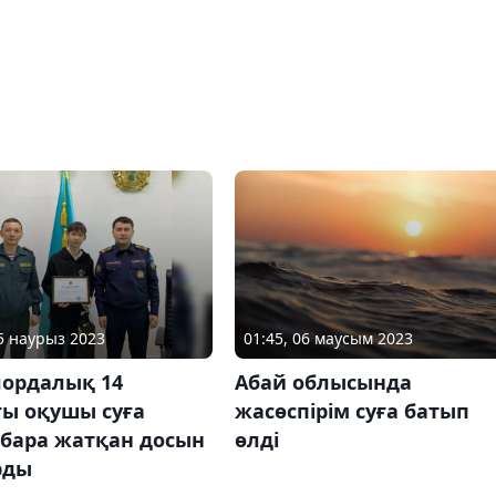
15 наурыз 2023
01:45, 06 маусым 2023
ордалық 14
Абай облысында
ғы оқушы суға
жасөспірім суға батып
 бара жатқан досын
өлді
рды